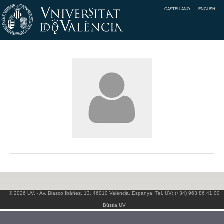
CASTELLANO
ENGLISH
© 2026 UV. - Av. Blasco Ibáñez, 13. 46010 València. Espanya. Tel. UV: (+34) 963 86 41 00
Bústia UV