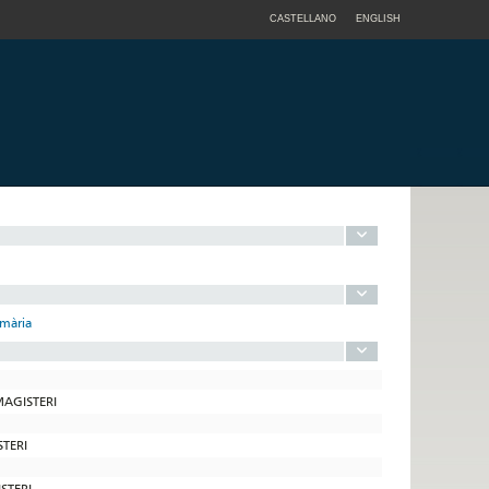
CASTELLANO
ENGLISH
imària
MAGISTERI
STERI
STERI