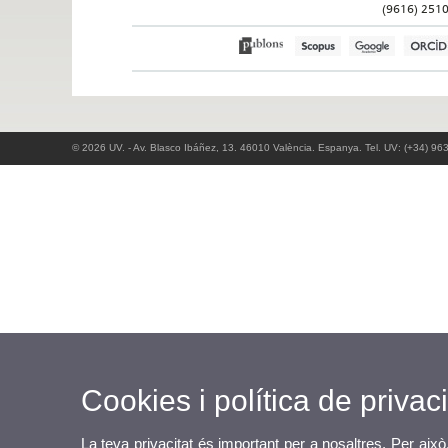
(9616) 251
© 2026 UV. - Av. Blasco Ibáñez, 13. 46010 València. Espanya. Tel. UV: (+34) 96
Cookies i política de privaci
La teva privacitat és important per a nosaltres. Per això