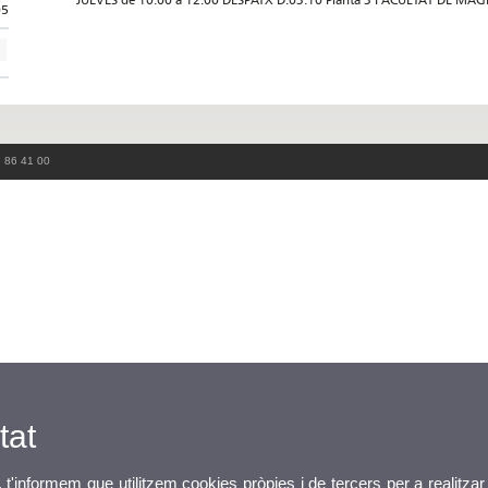
05
3 86 41 00
tat
, t'informem que utilitzem cookies pròpies i de tercers per a realitzar