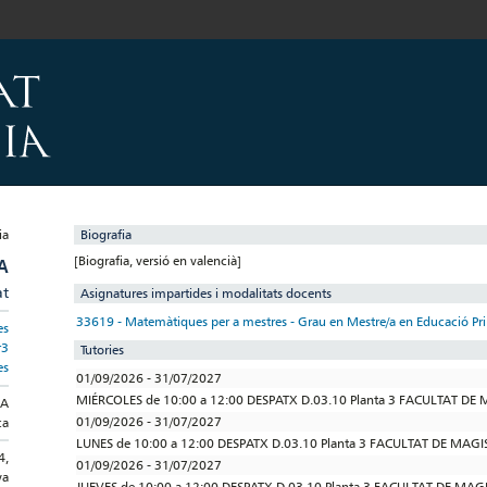
Biografia
[Biografia, versió en valencià]
A
at
Asignatures impartides i modalitats docents
33619 - Matemàtiques per a mestres - Grau en Mestre/a en Educació Pr
es
r3
Tutories
es
01/09/2026 - 31/07/2027
MIÉRCOLES de 10:00 a 12:00 DESPATX D.03.10 Planta 3 FACULTAT DE 
CA
01/09/2026 - 31/07/2027
ca
LUNES de 10:00 a 12:00 DESPATX D.03.10 Planta 3 FACULTAT DE MAGI
4,
01/09/2026 - 31/07/2027
ya
JUEVES de 10:00 a 12:00 DESPATX D.03.10 Planta 3 FACULTAT DE MAGI