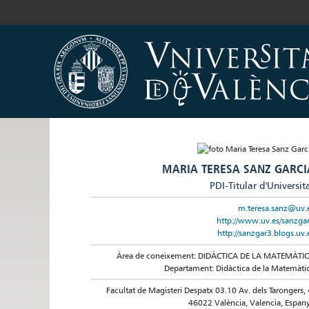
MARIA TERESA SANZ GARCI
PDI-Titular d'Universit
m.teresa.sanz@uv.
http://www.uv.es/sanzga
http://sanzgar3.blogs.uv.
Àrea de coneixement: DIDÀCTICA DE LA MATEMÀTI
Departament: Didàctica de la Matemàti
Facultat de Magisteri Despatx 03.10 Av. dels Tarongers, 
46022 València, Valencia, Espan