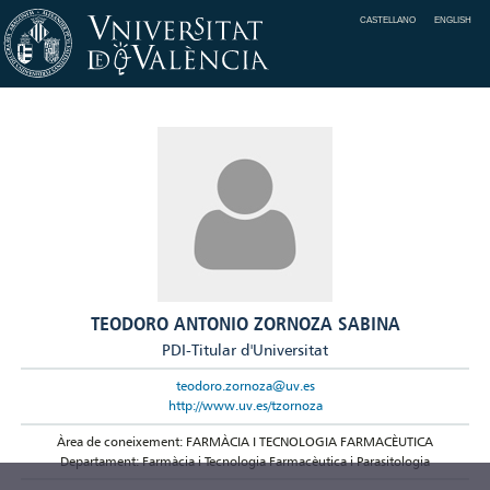
CASTELLANO
ENGLISH
TEODORO ANTONIO ZORNOZA SABINA
PDI-Titular d'Universitat
teodoro.zornoza@uv.es
http://www.uv.es/tzornoza
Àrea de coneixement: FARMÀCIA I TECNOLOGIA FARMACÈUTICA
Departament: Farmàcia i Tecnologia Farmacèutica i Parasitologia