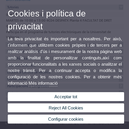
Tutories
Cookies i política de
01/09/2026 - 29/01/2027
MARTES de 10:00 a 13:00 4C04 DESPATX Planta 4 FACULTAT DE DRET
privacitat
Observacions
Participa en el programa de tutories electròniques de la Universitat de
València
La teva privacitat és important per a nosaltres. Per això,
Formació acadèmica
t'informem que utilitzem cookies pròpies i de tercers per a
realitzar anàlisis d'ús i mesurament de la nostra pàgina web
Publicacions en revistes
amb la finalitat de personalitzar continguts,així com
Altres Publicacions
proporcionar funcionalitats a les xarxes socials o analitzar el
Activitats anteriors
nostre trànsit. Per a continuar accepta o modifica la
Estades a Centres de Recerca
configuració de les nostres cookies. Per a obtenir més
Conferències
informació
Més informació
Participacions a Congressos
Projectes
Acceptar tot
Textos del currículum
Reject All Cookies
Configurar cookies
© 2026 UV. - Av. Blasco Ibáñez, 13. 46010 València. Espanya. Tel. UV: (+34) 963 86 41 00