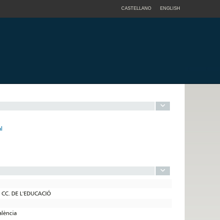
CASTELLANO
ENGLISH
l
 CC. DE L'EDUCACIÓ
alència