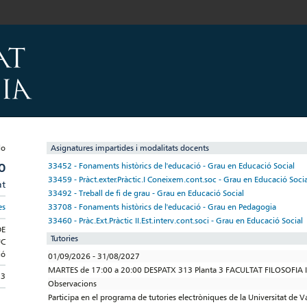
Asignatures impartides i modalitats docents
O
33452 - Fonaments històrics de l'educació - Grau en Educació Social
33459 - Pràct.exter.Pràctic.I Coneixem.cont.soc - Grau en Educació Socia
at
33492 - Treball de fi de grau - Grau en Educació Social
33708 - Fonaments històrics de l'educació - Grau en Pedagogia
es
33460 - Pràc.Ext.Pràctic II.Est.interv.cont.soci - Grau en Educació Social
DE
Tutories
UC
ió
01/09/2026 - 31/08/2027
MARTES de 17:00 a 20:00 DESPATX 313 Planta 3 FACULTAT FILOSOFIA I
13
Observacions
Participa en el programa de tutories electròniques de la Universitat de V