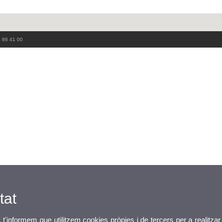
3 86 41 00
tat
, t'informem que utilitzem cookies pròpies i de tercers per a realitzar