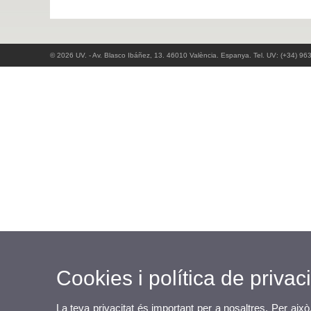
© 2026 UV. - Av. Blasco Ibáñez, 13. 46010 València. Espanya. Tel. UV: (+34) 96
Cookies i política de privaci
La teva privacitat és important per a nosaltres. Per això