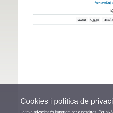
feenstra@uji.
Cookies i política de privaci
La teva privacitat és important per a nosaltres. Per això