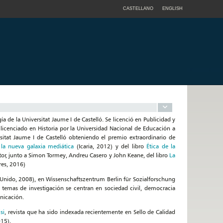
CASTELLANO
ENGLISH
 de la Universitat Jaume I de Castelló. Se licenció en Publicidad y
icenciado en Historia por la Universidad Nacional de Educación a
sitat Jaume I de Castelló obteniendo el premio extraordinario de
la nueva galaxia mediática
(Icaria, 2012) y del libro
Ética de la
or, junto a Simon Tormey, Andreu Casero y John Keane, del libro
La
es, 2016)
Unido, 2008), en Wissenschaftszentrum Berlin für Sozialforschung
 temas de investigación se centran en sociedad civil, democracia
nicación.
si
, revista que ha sido indexada recientemente en Sello de Calidad
15).