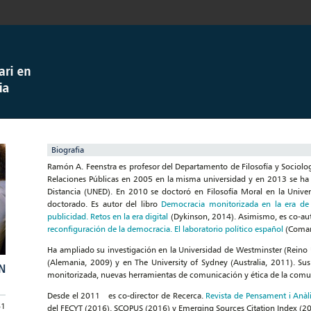
Biografia
Ramón A. Feenstra es profesor del Departamento de Filosofía y Sociología
Relaciones Públicas en 2005 en la misma universidad y en 2013 se ha l
Distancia (UNED). En 2010 se doctoró en Filosofía Moral en la Univer
doctorado. Es autor del libro
Democracia monitorizada en la era de 
publicidad. Retos en la era digital
(Dykinson, 2014). Asimismo, es co-aut
reconfiguración de la democracia. El laboratorio político español
(Comar
Ha ampliado su investigación en la Universidad de Westminster (Reino 
(Alemania, 2009) y en The University of Sydney (Australia, 2011). Sus
N
monitorizada, nuevas herramientas de comunicación y ética de la comu
Desde el 2011 es co-director de Recerca.
Revista de Pensament i Anàli
61
del FECYT (2016), SCOPUS (2016) y Emerging Sources Citation Index (20