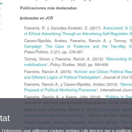
es
Publicaciones más destacadas:
Indexadas en JCR
Feenstra, R. y González-Estebán, E. (2017).
Autocontrol: A C
of Ethical Advertising Through an Advertising Self-Regulation
Casero-Ripollés, Andreu, Feenstra, Ramón A. y Tormey, S
Campaign: The Case of Podemos and the Two-Way Stree
Press/Politics, 3 (21). pp. 378-397.
Tormey, Simon y Feenstra, Ramón A. (2015): “
Reinventing th
mobilisations
“,
Policy Studies,
36
(6),
pp. 590-606.
Feenstra, Ramón A. (2015): “
Activist and Citizen Political Re
and Different Logics of Political Participation
“,
Journal of Civil 
Feenstra, Ramón A. y Casero-Ripollés, Andreu (2014): “
Democr
Proposal of Political Monitoring Processes
“,
International Jour
Feenstra, Ramón A. y Keane, John (2014): “
Politics in S
Journal of Voluntary and Nonprofit Organizations,
25 (4) 1262–
Dekker, Paul y Feenstra, Ramón A. (2012):
“Democracia “apolít
opinión pública en los Países Bajos”
,
Revista del Clad. Refor
tat
Casero-Ripollés, Andreu y Feenstra, Ramón A. (2012):
“The 1
themes were introduced into Spanish political discourse”
,
Media
, t'informem que utilitzem cookies pròpies i de tercers per a realitzar