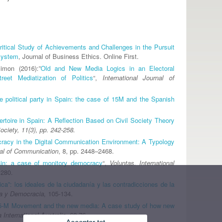
ritical Study of Achievements and Challenges in the Pursuit
 System
, Journal of Business Ethics. Online First.
imon (2016):”
Old and New Media Logics in an Electoral
t Mediatization of Politics
“,
International Journal of
e political party in Spain: the case of 15M and the Spanish
pertoire in Spain: A Reflection Based on Civil Society Theory
Society, 11(3), pp. 242-258.
acy in the Digital Communication Environment: A Typology
nal of Communication
, 8, pp. 2448–2468.
pain: a case of monitory democracy
“,
Voluntas. International
1280.
ica”: los ideales de la ciudadanía y las contradicciones de la
ma y Democracia,
105-134.
5-M Movement and the new media: A case study of how new
 International Australia,
68-76.