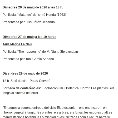
Dimecres 20 de maig de 2026 a les 18 h.
Pel.lícula: “Matango” de Ishirô Honda (1963)
Presentada per Luis Pérez Ochando
Dimecres 27 de maig a les 19 hores
Aula Magna La Nau
Pel.lícula: “The happening” de M. Night Shyaymalan
Presentada per Toni García Soriano
Divendres 29 de maig de 2026
18 h. Saló d’actes. Palau Cerveró.
Jornada de conferències
: Eidoloscopium II Botanical Horror: Les plantes i els
fongs al cinema de terror
"En aquesta segona entrega del cicle Eidoloscopium ens endinsarem en
l’horror vegetal i fúngic: les plantes, els arbres, els fongs, les espores o altres
manifestacions botàniques o micològiques utilitzades com a recurs narratiu