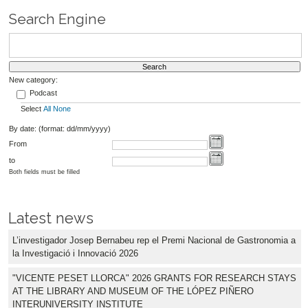
Search Engine
New category:
Podcast
Select
All
None
By date: (format: dd/mm/yyyy)
From
to
Both fields must be filled
Latest news
L’investigador Josep Bernabeu rep el Premi Nacional de Gastronomia a
la Investigació i Innovació 2026
"VICENTE PESET LLORCA" 2026 GRANTS FOR RESEARCH STAYS
AT THE LIBRARY AND MUSEUM OF THE LÓPEZ PIÑERO
INTERUNIVERSITY INSTITUTE