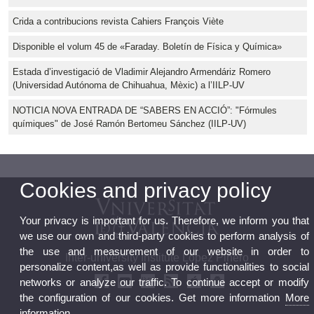
Crida a contribucions revista Cahiers François Viète
Disponible el volum 45 de «Faraday. Boletín de Física y Química»
Estada d’investigació de Vladimir Alejandro Armendáriz Romero
(Universidad Autónoma de Chihuahua, Mèxic) a l’IILP-UV
NOTICIA NOVA ENTRADA DE “SABERS EN ACCIÓ”: "Fórmules
químiques" de José Ramón Bertomeu Sánchez (IILP-UV)
Cookies and privacy policy
Your privacy is important for us. Therefore, we inform you that
we use our own and third-party cookies to perform analysis of
the use and measurement of our website in order to
Inter-university Institute López Piñero
personalize content,as well as provide functionalities to social
networks or analyze our traffic. To continue accept or modify
the configuration of our cookies. Get more information
More
information