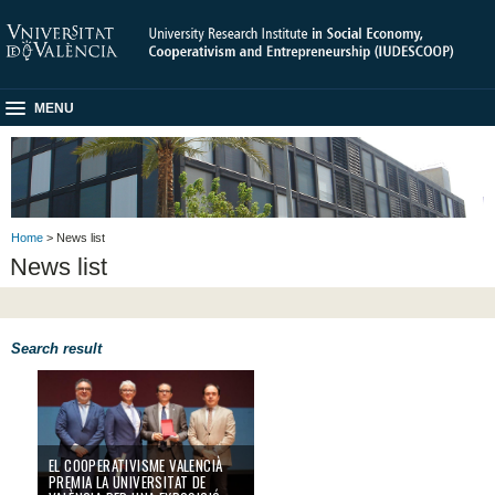
MENU
Home
> News list
News list
Search result
El cooperativisme valencià premia la Universitat de València per una expos
EL COOPERATIVISME VALENCIÀ
PREMIA LA UNIVERSITAT DE