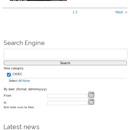
05/09/19
1
2
Next
Search Engine
New category:
CIDEC
Select
All
None
By date: (format: dd/mm/yyyy)
From
to
Both fields must be filled
Latest news