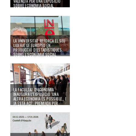
VALÈNCIA PER UNA EXPOSICIÓ
SOBRE ECONOMIA SOCIAL
06/05/26
La Universitat reforça el seu lideratge europeu en producció d’estadístiques
LA UNIVERSITAT REFORÇA EL SEU
LIDERATGE EUROPEU EN
PRODUCCIÓ D’ESTADÍSTIQUES
SOBRE L’ECONOMIA SOCIAL
16/04/26
La Facultat d’Economia inaugura l’exposició ‘Una altra economia és possib
LA FACULTAT D’ECONOMIA
INAUGURA L’EXPOSICIÓ ‘UNA
ALTRA ECONOMIA ÉS POSSIBLE… I
JA ESTÀ ACÍ’, PREMIADA PER
CONCOVAL
EXPOSICIÓ: Otra economía es posible… y ya está aquí. Transformar y dar so
23/02/26