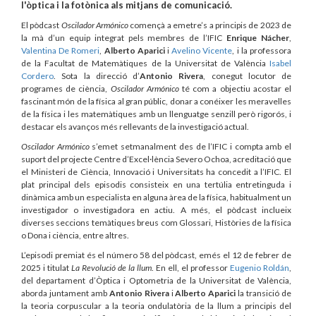
l'òptica i la fotònica als mitjans de comunicació.
El pòdcast
Oscilador Armónico
començà a emetre’s a principis de 2023 de
la mà d’un equip integrat pels membres de l’IFIC
Enrique Nácher
,
Valentina De Romeri
,
Alberto Aparici
i
Avelino Vicente
, i la professora
de la Facultat de Matemàtiques de la Universitat de València
Isabel
Cordero
. Sota la direcció d’
Antonio Rivera
, conegut locutor de
programes de ciència,
Oscilador Armónico
té com a objectiu acostar el
fascinant món de la física al gran públic, donar a conéixer les meravelles
de la física i les matemàtiques amb un llenguatge senzill però rigorós, i
destacar els avanços més rellevants de la investigació actual.
Oscilador Armónico
s’emet setmanalment des de l’IFIC i compta amb el
suport del projecte Centre d’Excel·lència Severo Ochoa, acreditació que
el Ministeri de Ciència, Innovació i Universitats ha concedit a l’IFIC. El
plat principal dels episodis consisteix en una tertúlia entretinguda i
dinàmica amb un especialista en alguna àrea de la física, habitualment un
investigador o investigadora en actiu. A més, el pòdcast inclueix
diverses seccions temàtiques breus com Glossari, Històries de la física
o Dona i ciència, entre altres.
L’episodi premiat és el número 58 del pòdcast, emés el 12 de febrer de
2025 i titulat
La Revolució de la llum
. En ell, el professor
Eugenio Roldán
,
del departament d’Òptica i Optometria de la Universitat de València,
aborda juntament amb
Antonio Rivera
i
Alberto Aparici
la transició de
la teoria corpuscular a la teoria ondulatòria de la llum a principis del