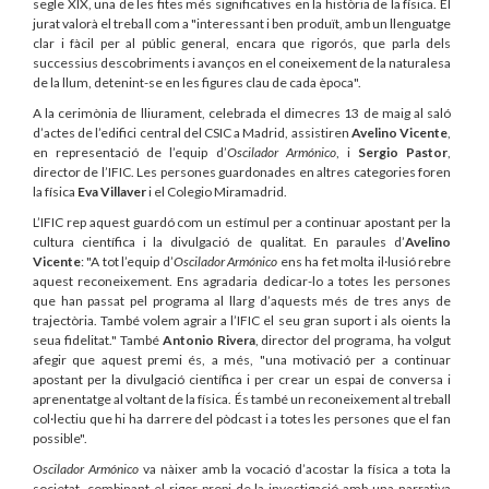
segle XIX, una de les fites més significatives en la història de la física. El
jurat valorà el treball com a "interessant i ben produït, amb un llenguatge
clar i fàcil per al públic general, encara que rigorós, que parla dels
successius descobriments i avanços en el coneixement de la naturalesa
de la llum, detenint-se en les figures clau de cada època".
A la cerimònia de lliurament, celebrada el dimecres 13 de maig al saló
d’actes de l’edifici central del CSIC a Madrid, assistiren
Avelino Vicente
,
en representació de l’equip d’
Oscilador Armónico
, i
Sergio Pastor
,
director de l’IFIC. Les persones guardonades en altres categories foren
la física
Eva Villaver
i el Colegio Miramadrid.
L’IFIC rep aquest guardó com un estímul per a continuar apostant per la
cultura científica i la divulgació de qualitat. En paraules d’
Avelino
Vicente
: "A tot l’equip d’
Oscilador Armónico
ens ha fet molta il·lusió rebre
aquest reconeixement. Ens agradaria dedicar-lo a totes les persones
que han passat pel programa al llarg d’aquests més de tres anys de
trajectòria. També volem agrair a l’IFIC el seu gran suport i als oients la
seua fidelitat." També
Antonio Rivera
, director del programa, ha volgut
afegir que aquest premi és, a més, "una motivació per a continuar
apostant per la divulgació científica i per crear un espai de conversa i
aprenentatge al voltant de la física. És també un reconeixement al treball
col·lectiu que hi ha darrere del pòdcast i a totes les persones que el fan
possible".
Oscilador Armónico
va nàixer amb la vocació d’acostar la física a tota la
societat, combinant el rigor propi de la investigació amb una narrativa