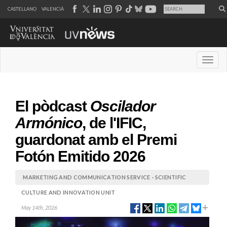
CASTELLANO
VALENCIÀ
Desple
El pòdcast
Oscilador
Armónico
, de l'IFIC,
guardonat amb el Premi
Fotón Emitido 2026
MARKETING AND COMMUNICATION SERVICE - SCIENTIFIC
CULTURE AND INNOVATION UNIT
May 14th, 2026