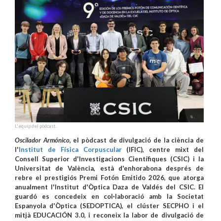
L'equip del pòdcast.
Oscilador Armónico
, el pòdcast de divulgació de la ciència de
l'
Institut de Física Corpuscular
(IFIC), centre mixt del
Consell Superior d'Investigacions Científiques (CSIC) i la
Universitat de València, està d'enhorabona després de
rebre el prestigiós Premi Fotón Emitido 2026, que atorga
anualment l'Institut d'Òptica Daza de Valdés del CSIC. El
guardó es concedeix en col·laboració amb la Societat
Espanyola d'Òptica (SEDOPTICA), el clúster SECPHO i el
mitjà EDUCACIÓN 3.0, i reconeix la labor de divulgació de