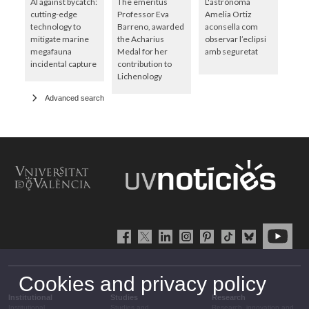
AI against bycatch:
The emeritus
L'astrònoma
cutting-edge
Professor Eva
Amelia Ortiz
technology to
Barreno, awarded
aconsella com
mitigate marine
the Acharius
observar l’eclipsi
megafauna
Medal for her
amb seguretat
incidental capture
contribution to
Lichenology
Advanced search
Cookies and privacy policy
Institutional
Studies
Research
Institutional
Studies and
Research, innovation and