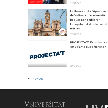
16/02/22
La Universitat i l’Ajuntame
de València ofereixen 40
beques per a millorar
l’ocupabilitat d’estudiantat
màster
20/01/22
PROJECTA’T: Estudiantes 
estudiants que emprenen
27/12/21
Previous