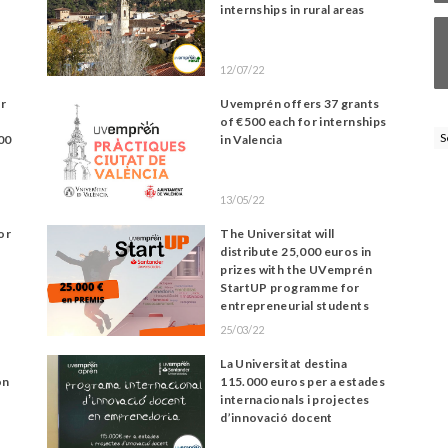
internships in rural areas
12/07/22
or
Uvemprén offers 37 grants
of €500 each for internships
S
00
in Valencia
13/05/22
or
The Universitat will
distribute 25,000 euros in
prizes with the UVemprén
StartUP programme for
entrepreneurial students
25/03/22
La Universitat destina
on
115.000 euros per a estades
internacionals i projectes
d’innovació docent