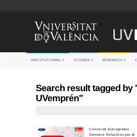
INSTITUTIONAL
STUDIES
RESEARCH
Search result tagged by 
UVemprén"
Convocat el programa
Gennera ‘Solucions per al