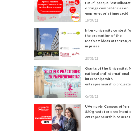
futur’, perquè l’estudiantat
obtinga competències en
emprenedoria i innovació
19/07/22
Inter-university contest f
the promotion of the
Motivem ideas offers €8,7
in prizes
20/05/22
Grants of the Universitat f
national and international
internships with
entrepreneurship projects
06/05/22
UVemprén Campus offers
520 grants for enrolment 
entrepreneurship courses