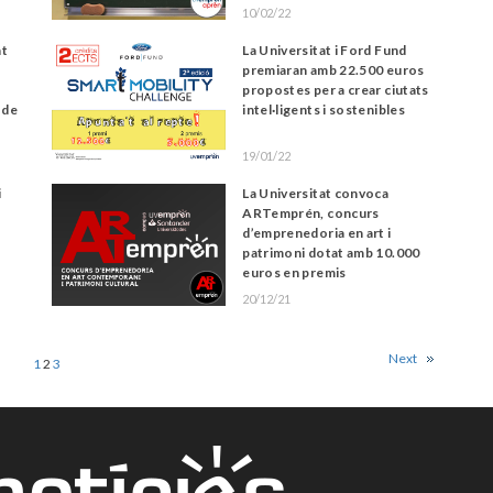
10/02/22
nt
La Universitat i Ford Fund
premiaran amb 22.500 euros
propostes per a crear ciutats
 de
intel·ligents i sostenibles
19/01/22
i
La Universitat convoca
ARTemprén, concurs
d’emprenedoria en art i
patrimoni dotat amb 10.000
euros en premis
20/12/21
Next
1
2
3