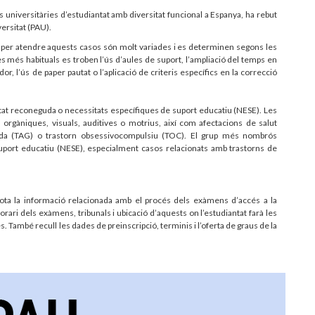
 universitàries d’estudiantat amb diversitat funcional a Espanya, ha rebut
versitat (PAU).
ia per atendre aquests casos són molt variades i es determinen segons les
 més habituals es troben l’ús d’aules de suport, l’ampliació del temps en
dor, l’ús de paper pautat o l’aplicació de criteris específics en la correcció
citat reconeguda o necessitats específiques de suport educatiu (NESE). Les
 orgàniques, visuals, auditives o motrius, així com afectacions de salut
zada (TAG) o trastorn obsessivocompulsiu (TOC). El grup més nombrós
suport educatiu (NESE), especialment casos relacionats amb trastorns de
tota la informació relacionada amb el procés dels exàmens d’accés a la
rari dels exàmens, tribunals i ubicació d’aquests on l’estudiantat farà les
. També recull les dades de preinscripció, terminis i l’oferta de graus de la