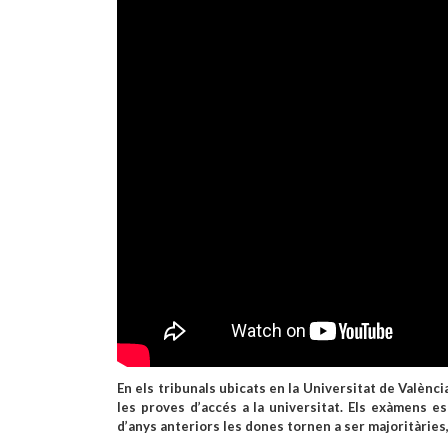
En els tribunals ubicats en la Universitat de Valènci
les proves d’accés a la universitat. Els exàmens es
d’anys anteriors les dones tornen a ser majoritàries