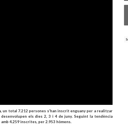
S
a, un total 7.212 persones s’han inscrit enguany per a realitzar
 desenvolupen els dies 2, 3 i 4 de juny. Seguint la tendència
, amb 4.259 inscrites, per 2.953 hòmens.