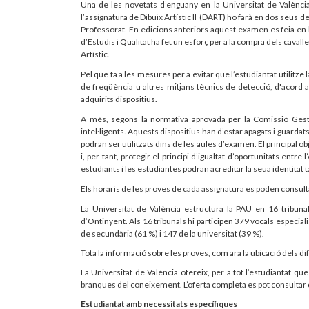
Una de les novetats d’enguany en la Universitat de Valènci
l’assignatura de Dibuix Artístic II (DART) ho farà en dos seus de 
Professorat. En edicions anteriors aquest examen es feia en
d’Estudis i Qualitat ha fet un esforç per a la compra dels cava
Artístic.
Pel que fa a les mesures per a evitar que l’estudiantat utilitze 
de freqüència u altres mitjans tècnics de detecció, d'acord a
adquirits dispositius.
A més, segons la normativa aprovada per la Comissió Gesto
intel·ligents. Aquests dispositius han d’estar apagats i guarda
podran ser utilitzats dins de les aules d’examen. El principal ob
i, per tant, protegir el principi d’igualtat d’oportunitats ent
estudiants i les estudiantes podran acreditar la seua identitat 
Els horaris de les proves de cada assignatura es poden consult
La
Universitat de València estructura la PAU en 16 tribuna
d’Ontinyent. Als 16 tribunals hi participen 379 vocals especial
de secundària (61 %) i 147 de la universitat (39 %).
Tota la informació sobre les proves, com ara la ubicació dels di
La Universitat de València ofereix, per a tot l’estudiantat qu
branques del coneixement. L’oferta completa es pot consultar 
Estudiantat amb necessitats específiques