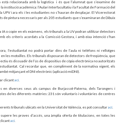
a està relacionada amb la logística i és que l’alumnat que s’examine de
la institució acadèmica: l’Aulari Interfacultatiu i la Facultat de Formació del
 la UPV
i ara
els i les estudiantes no s’hauran de desplaçar
. El Vicerectorat
llets de pintura necessaris per als 205 estudiants que s’examinaran de Dibuix
la IA o copie en els exàmens, els tribunals a la UV podran utilitzar detectors
mb els criteris acordats a la Comissió Gestora, i amb eixa intenció s'han
ra, l’estudiantat
no podrà portar dins de l’aula ni telèfons ni rellotges
ts en les motxilles. Els tribunals disposaran de detectors de freqüència, que
jectiu és dissuadir de l’ús de dispositius de còpia electrònica no autoritzats
re l’estudiantat. Cal recordar que, en compliment de la normativa vigent, els
també mitjançant el DNI electrònic (aplicació miDNI).
ar clicant
ací
.
ls en diverses seus als campus de Burjassot-Paterna, dels Tarongers i
istes de les diferents matèries: 231 són voluntaris i voluntàries de centres
ferents tribunals ubicats en la Universitat de València, es pot consultar
ací
.
e supere les proves d’accés, una àmplia oferta de titulacions, en totes les
clicant
ací
.