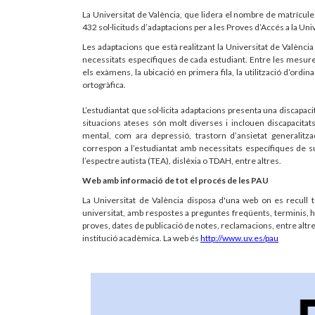
La Universitat de València, que lidera el nombre de matrícules
432 sol·licituds d’adaptacions per a les Proves d’Accés a la Uni
Les adaptacions que està realitzant la Universitat de Valènc
necessitats específiques de cada estudiant. Entre les mesures
els exàmens, la ubicació en primera fila, la utilització d’ordina
ortogràfica.
L’estudiantat que sol·licita adaptacions presenta una discapa
situacions ateses són molt diverses i inclouen discapacitats
mental, com ara depressió, trastorn d’ansietat generalit
correspon a l’estudiantat amb necessitats específiques de 
l’espectre autista (TEA), dislèxia o TDAH, entre altres.
Web amb informació de tot el procés de les PAU
La Universitat de València disposa d'una web on es recull 
universitat, amb respostes a preguntes freqüents, terminis, ho
proves, dates de publicació de notes, reclamacions, entre altres
institució acadèmica. La web és
http://www.uv.es/pau