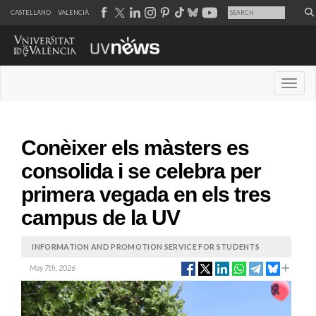
CASTELLANO
VALENCIÀ
Desple
Conèixer els màsters es
consolida i se celebra per
primera vegada en els tres
campus de la UV
INFORMATION AND PROMOTION SERVICE FOR STUDENTS
May 7th, 2026