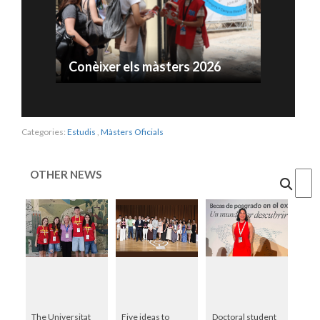
Conèixer els màsters 2026
Categories:
Estudis
,
Màsters Oficials
OTHER NEWS
Cercar
The Universitat
Five ideas to
Doctoral student