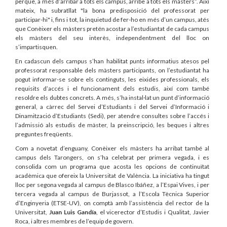
perquè, a més d’arribar a tots els campus, arribe a tots els màsters”. Així
mateix, ha subratllat "la bona predisposició del professorat per
participar-hi" i, fins i tot, la inquietud de fer-ho en més d’un campus, atés
que Conèixer els màsters pretén acostar a l’estudiantat de cada campus
els màsters del seu interès, independentment del lloc on
s’impartisquen.
En cadascun dels campus s’han habilitat punts informatius atesos pel
professorat responsable dels màsters participants, on l’estudiantat ha
pogut informar-se sobre els continguts, les eixides professionals, els
requisits d’accés i el funcionament dels estudis, així com també
resoldre els dubtes concrets. A més, s’ha instal·lat un punt d’informació
general, a càrrec del Servei d’Estudiants i del Servei d’Informació i
Dinamització d’Estudiants (Sedi), per atendre consultes sobre l’accés i
l’admissió als estudis de màster, la preinscripció, les beques i altres
preguntes freqüents.
Com a novetat d’enguany, Conèixer els màsters ha arribat també al
campus dels Tarongers, on s’ha celebrat per primera vegada, i es
consolida com un programa que acosta les opcions de continuïtat
acadèmica que ofereix la Universitat de València. La iniciativa ha tingut
lloc per segona vegada al campus de Blasco Ibáñez, a l’Espai Vives, i per
tercera vegada al campus de Burjassot, a l’Escola Tècnica Superior
d’Enginyeria (ETSE-UV), on comptà amb l’assistència del rector de la
Universitat,
Juan Luis Gandía
, el vicerector d’Estudis i Qualitat, Javier
Roca, i altres membres de l’equip de govern.