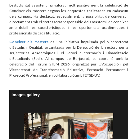
L'estudiantat assistent ha valorat molt positivament la celebració de
Conèixer els màsters segons les enquestes realitzades en cadascun
dels campus. Ha destacat, especialment, la possibilitat de conversar
directament amb el professorat responsable dels màsters i de conèixer
amb detall les característiques i les oportunitats acadèmiques i
professionals de cada titulació.
Conèixer els màsters
és una iniciativa impulsada pel Vicerectorat
d’Estudis i Qualitat, organitzada per la Delegació de la rectora per a
Trajectòries Acadèmiques i el Servei d’Informació i Dinamització
d’Estudiants (Sedi). Al campus de Burjassot, es coordinà amb la
celebració del Fòrum STEM 2026, organitzat per UVocupació i pel
Vicerectorat de Transformació Educativa, Formació Permanent i
Projecció Professional, en col·laboració amb l’ETSE-UV.
Images gallery