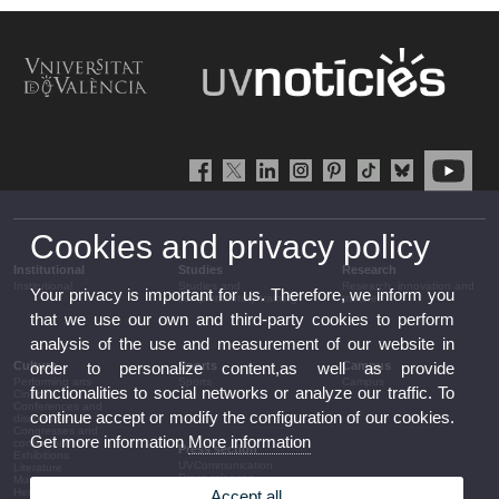
Cookies and privacy policy
Institutional
Studies
Research
Institutional
Studies and
Research, innovation and
Your privacy is important for us. Therefore, we inform you
complementary training
transfer
that we use our own and third-party cookies to perform
analysis of the use and measurement of our website in
Culture
Sports
Campus
order to personalize content,as well as provide
Performing arts
Sports
Campus
functionalities to social networks or analyze our traffic. To
Cinema
Conferences and
continue accept or modify the configuration of our cookies.
discussion
Congresses and
Get more information
More information
conferences
Press section
Exhibitions
UVCommunication
Literature
Press releases
Music
Government agenda
Heritage
Accept all