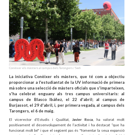
Conèixer els màsters al campus dels Tarongers / Sedi
La iniciativa Conèixer els màsters, que té com a objectiu
proporcionar a l'estudiantat de la UV informació de primera
mà sobre una selecció de màsters oficials que s'imparteixen,
s'ha celebrat enguany als tres campus universitaris: al
campus de Blasco Ibáñez, el 22 d'abril; al campus de
Burjassot, el 29 d'abril, i, per primera vegada, al campus dels
Tarongers, el 6 de maig.
El vicerector d’Estudis i Qualitat,
Javier Roca
, ha valorat molt
positivament el desenvolupament de l’activitat i ha destacat “que ha
funcionat molt bé" i que el següent pas és "fomentar la seua expansió