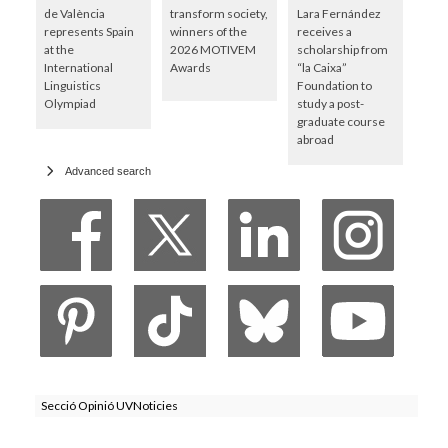
de València
transform society,
Lara Fernández
represents Spain
winners of the
receives a
at the
2026 MOTIVEM
scholarship from
International
Awards
“la Caixa”
Linguistics
Foundation to
Olympiad
study a post-
graduate course
abroad
Advanced search
Secció Opinió UVNoticies