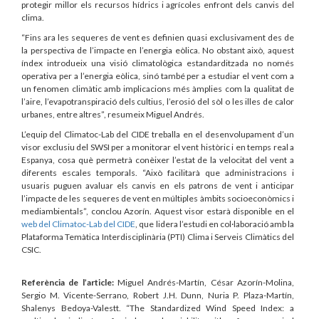
protegir millor els recursos hídrics i agrícoles enfront dels canvis del
clima.
“Fins ara les sequeres de vent es definien quasi exclusivament des de
la perspectiva de l’impacte en l’energia eòlica. No obstant això, aquest
índex introdueix una visió climatològica estandarditzada no només
operativa per a l’energia eòlica, sinó també per a estudiar el vent com a
un fenomen climàtic amb implicacions més àmplies com la qualitat de
l’aire, l’evapotranspiració dels cultius, l’erosió del sòl o les illes de calor
urbanes, entre altres”, resumeix Miguel Andrés.
L’equip del Climatoc-Lab del CIDE treballa en el desenvolupament d’un
visor exclusiu del SWSI per a monitorar el vent històric i en temps real a
Espanya, cosa què permetrà conèixer l’estat de la velocitat del vent a
diferents escales temporals. “Això facilitarà que administracions i
usuaris puguen avaluar els canvis en els patrons de vent i anticipar
l’impacte de les sequeres de vent en múltiples àmbits socioeconòmics i
mediambientals”, conclou Azorín. Aquest visor estarà disponible en el
web del Climatoc-Lab del CIDE
, que lidera l’estudi en col·laboració amb la
Plataforma Temàtica Interdisciplinària (PTI) Clima i Serveis Climàtics del
CSIC.
Referència de l’article:
Miguel Andrés-Martín, César Azorín-Molina,
Sergio M. Vicente-Serrano, Robert J.H. Dunn, Nuria P. Plaza-Martín,
Shalenys Bedoya-Valestt. “The Standardized Wind Speed Index: a