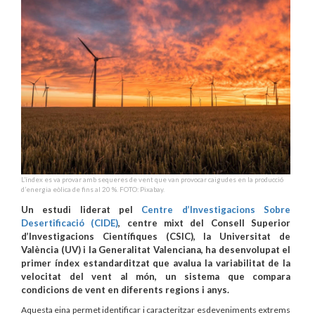
L’índex es va provar amb sequeres de vent que van provocar caigudes en la producció
d’energia eòlica de fins al 20 %. FOTO: Pixabay.
Un estudi liderat pel
Centre d’Investigacions Sobre
Desertificació (CIDE)
, centre mixt del Consell Superior
d’Investigacions Científiques (CSIC), la Universitat de
València (UV) i la Generalitat Valenciana, ha desenvolupat el
primer índex estandarditzat que avalua la variabilitat de la
velocitat del vent al món, un sistema que compara
condicions de vent en diferents regions i anys.
Aquesta eina permet identificar i caracteritzar esdeveniments extrems