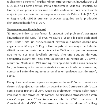
radicalment diferents”, explica
Miguel Andrés Martín
, investigador del
CIDE que ha liderat l’estudi. Per a demostrar la validesa i precisió de
l’índex, el van posar a prova amb dos dels esdeveniments recents amb
major impacte econòmic: les sequeres de vent als Estats Units (2015) i
el Regne Unit (2021) que van provocar caigudes en la producció
d’energia eòlica de fins al 20 %.
Sequera generalitzada de vent
“El nostre índex va confirmar la gravetat del problema”, assegura
l’investigador del CSIC. “El SWSI va caure a -2,15 a la regió occidental
dels Estats Units, un esdeveniment extrem que només ocorre una
vegada cada 63 anys. El Regne Unit va patir el seu major període de
dèficit de vent en més d’una dècada, i el SWSI ens va permetre veure
que no va ser una davallada puntual, sinó una sequera de vent
sostinguda durant tot l’any, amb un període de retorn de 70 anys”,
resumeix. “Avaluar el SWSI amb aquests episodis reals és una prova de
foc, confirma que és una eina sòlida i estandarditzada per a mesurar,
comparar i entendre aquestes anomalies en qualsevol part del món”,
sosté.
Per què es produeixen aquestes sequeres de vent? “A curt termini es
deuen a bloquejos atmosfèrics: un potent anticicló que persisteix i actua
com a escut frenant el vent. Quan es prolonguen mesos solen estar
impulsades per canvis en els patrons de circulació atmosfèrica a gran
escala”, argumenta
César Azorín
, científic del CSIC i director del
Climatoc-Lab del CIDE. El fenomen també té una dimensió a llarg