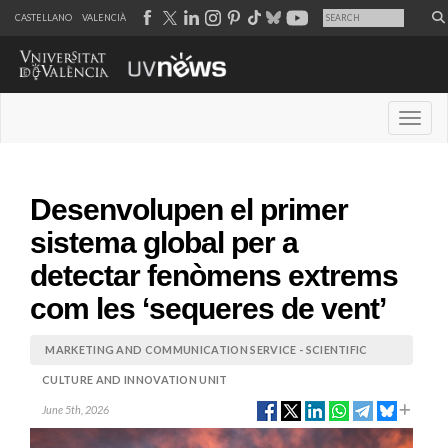
CASTELLANO
VALENCIÀ
Desple
Desenvolupen el primer
sistema global per a
detectar fenòmens extrems
com les ‘sequeres de vent’
MARKETING AND COMMUNICATION SERVICE - SCIENTIFIC
CULTURE AND INNOVATION UNIT
June 5th, 2026