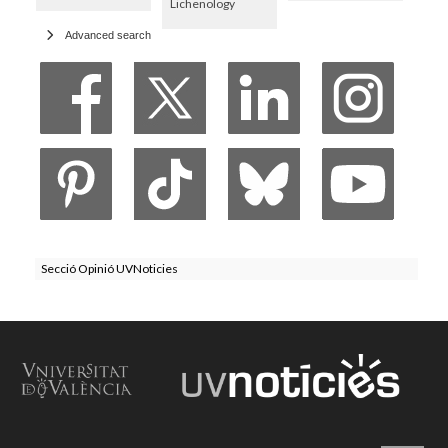
Lichenology
Advanced search
Secció Opinió UVNoticies