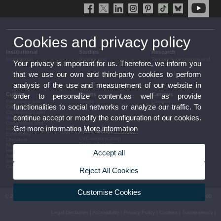
Cookies and privacy policy
Institutional
Studies
Research
Institutional
Studies and
Research, innovation and
Your privacy is important for us. Therefore, we inform you
complementary training
transfer
that we use our own and third-party cookies to perform
analysis of the use and measurement of our website in
Culture
Sports
Campus
order to personalize content,as well as provide
Performing arts
Sports
Campus
functionalities to social networks or analyze our traffic. To
Cinema
Conferences and
continue accept or modify the configuration of our cookies.
discussion
Congresses and
Get more information
More information
conferences
Press section
Exhibitions
UVCommunication
Literature
Press releases
Music
Government agenda
Heritage
Accept all
Governance
Awards and
arrangements
announcements
The UV in the press
Other activities
Reject All Cookies
Corporative information
Customise Cookies
© 2026 UV. - Av. Blasco Ibáñez, 13. 46010 València. Espanya. Tel UV: (+34) 963 86 41 00
Legal Disclaimer
|
Accessibility
|
Privacy Policy
|
Cookies
|
Transparency
|