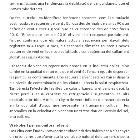
termini: l’
stilling
, una tendència a la debilitació del vent al planeta que el
SWSI també detecta.
De fet, el treball va identificar fenòmens concrets, com l’acumulació
sostinguda de sequeres de vent a Europa des de finals dels anys 90 o un
dèficit de vent a escala global que es va estendre des de 1995 fins a
2010. “Encara que des de 2010 el vent s’ha recuperat parcialment,
l’índex confirma que els valors actuals segueixen per davall dels
registrats fa 40 anys. A més, els escenaris climàtics apunten a noves
sequeres de vent en les nostres latituds a conseqüència del calfament
global”, assegura Azorín.
L’absència de vent no repercuteix només en la indústria eòlica, sinó
també en la qualitat de l’aire, ja que el vent és l’encarregat de dispersar
les partícules contaminants. Una sequera de vent estanca l’aire i dispara
els nivells de contaminació de les ciutats i afecta la salut respiratòria.
També està l’efecte de les illes de calor urbanes: si el vent es deté, la
ciutat perd la seua capacitat de refrigeració i augmenten les nits
tropicals o tòrrides. A més, el règim de vents influeix de manera directa
en la quantitat d’aigua que necessiten i transpiren cultius, i les
anomalies en la velocitat del vent són un factor clau en l’erosió del sòl,
entre altres.
Web obert per a monitorar el vent
Una eina com l’índex SWSI permet obtenir dades fiables per a dissenyar
un urbanisme que afavorisca la ventilació natural dels carrers o per a