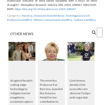
multiscalar indicator of wind speed variability with a focus on wind
droughts”.
Atmospheric Research
, Volume 338, 2026, 108967, ISSN 0169-
8095.
https://doi.org/10.1016/j.atmosres.2026.108967
Categories:
Recerca, innovació i transferència
,
Investigació a la UV
,
Producció científica
,
Difusió i comunicació científica
,
Cultura Científica
Cercar
OTHER NEWS
AI against bycatch:
The emeritus
L'astrònoma
cutting-edge
Professor Eva
Amelia Ortiz
technology to
Barreno, awarded
aconsella com
mitigate marine
the Acharius
observar l’eclipsi
megafauna
Medal for her
amb seguretat
incidental capture
contribution to