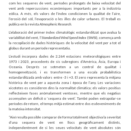
com les sequeres de vent, períodes prolongats de baixa velocitat del
vent amb repercussions econòmiques importants per a la indústria
eòlica. A més, els valors de l’índex condicionen la qualitat de l’aire,
l’erosió del sòl, l’evaporació o les illes de calor urbanes. El treball es
publica en la revista
Atmospheric Research
.
L’elaboració del primer índex climatològic estandarditzat que avalua la
variabilitat del vent, l’
Standardized Wind Speed Index
(SWSI), comença amb
la recopilació de dades històriques de la velocitat del vent per a tot el
globus durant un període representatiu.
L’estudi incorpora dades de 2.264 estacions meteorològiques entre
1973 i 2023, procedents de sis subregions d’Amèrica, Àsia, Europa i
Oceania. Després se sotmeten a un control de qualitat i
homogeneïtzació, i es transformen a una escala probabilística
estandarditzada amb valors entre -3 i +3. El zero representa la mitjana
històrica de vent per a aquesta zona i època de l’any. Les variacions
xicotetes es consideren dins la normalitat climàtica; els valors positius
reflecteixen fases anòmalament ventoses, mentre que els negatius
assenyalen un dèficit o ‘sequera de vent’. També poden extrapolar-se
períodes de retorn, el temps mitjà estimat entre dos esdeveniments de
la mateixa intensitat.
“Així resulta possible comparar de forma totalment objectiva la severitat
d’una sequera de vent en llocs geogràficament distints,
independentment de si les seues velocitats de vent absolutes són