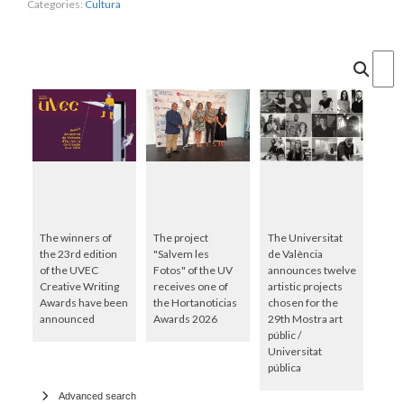
Categories:
Cultura
Cercar
The winners of
The project
The Universitat
the 23rd edition
"Salvem les
de València
of the UVEC
Fotos" of the UV
announces twelve
Creative Writing
receives one of
artistic projects
Awards have been
the Hortanoticias
chosen for the
announced
Awards 2026
29th Mostra art
públic /
Universitat
pública
Advanced search