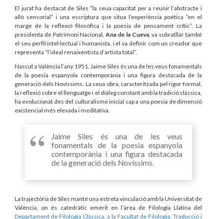
El jurat ha destacat de Siles “la seua capacitat per a reunir l’abstracte i
allò sensorial” i una escriptura que situa l’experiència poètica “en el
marge de la reflexió filosòfica i la poesia de pensament crític”. La
presidenta de Patrimoni Nacional,
Ana de la Cueva
, va subratllar també
el seu perfil intel·lectual i humanista, i el va definir com un creador que
representa “l’ideal renaixentista d’artista total”.
Nascut a València l’any 1951, Jaime Siles és una de les veus fonamentals
de la poesia espanyola contemporània i una figura destacada de la
generació dels Novíssims. La seua obra, caracteritzada pel rigor formal,
la reflexió sobre el llenguatge i el diàleg constant amb la tradició clàssica,
ha evolucionat des del culturalisme inicial cap a una poesia de dimensió
existencial més elevada i meditativa.
Jaime Siles és una de les veus
fonamentals de la poesia espanyola
contemporània i una figura destacada
de la generació dels Novíssims.
La trajectòria de Siles manté una estreta vinculació amb la Universitat de
València, on és catedràtic emèrit en l’àrea de Filologia Llatina del
Departament de Filologia Clàssica, a la Facultat de Filologia, Traducció i