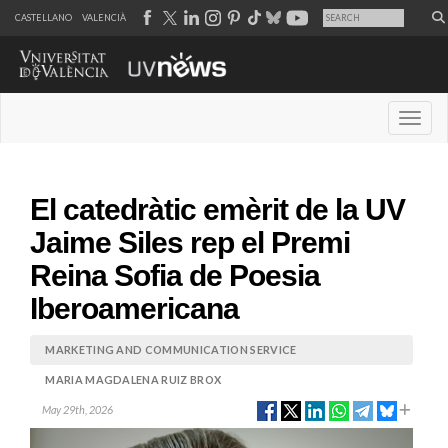
CASTELLANO
VALENCIÀ
Desple
El catedràtic emèrit de la UV
Jaime Siles rep el Premi
Reina Sofia de Poesia
Iberoamericana
MARKETING AND COMMUNICATION SERVICE
MARIA MAGDALENA RUIZ BROX
May 29th, 2026