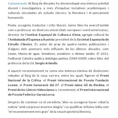
Comunicació
. Al llarg de dècades ha desenvolupat una intensa activitat
docent i investigadora, a més d’impulsar iniciatives acadèmiques i
culturals vinculades als estudis clàssics, la literatura i el pensament
humanístic.
Poeta, assagista, traductor i crític literari, Jaime Siles ha exercit també
com a professor en diverses universitats europees i nord-americanes,
director de l’
Institut Espanyol de Cultura a Viena
, agregat cultural de
l’
Ambaixada d’Espanya a Àustria
i president de la
Societat Espanyola de
Estudis Clàssics
. És autor de prop de quatre-centes publicacions i
d’alguns dels poemaris més influents de les últimes dècades, com
Canon, Música de agua, Semáforos, semáforos
o
Himnos tardíos
. El
2011,
l’editorial Cátedra publica
Antología poética (
1969-2009) sobre Siles del
professor de la UV,
Sergio Arlandis
.
A aquest reconeixement se suma una extensa nòmina de distincions
rebudes al llarg de la seua carrera, entre les quals figuren el
Premi
Nacional de la Crítica
, el
Premi Internacional de Poesia Fundació
Loewe
, el
Premi Generació del 27
, el
Premi Jaime Gil de Biedma
, el
Premi de les Lletres Valencianes
o, recentment,
el
Premi Internacional
de Poesia Federico García Lorca
.
Després de conéixer-se el veredicte, Siles va assegurar haver rebut la
notícia “amb sorpresa i enorme alegria” i va qualificar el Reina Sofia com
“el reconeixement més gran” de la seua trajectòria literària.