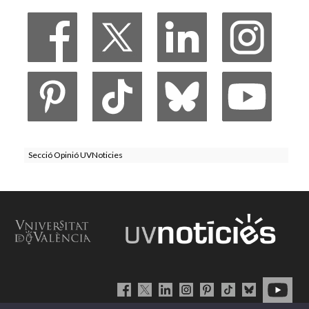
Secció Opinió UVNoticies