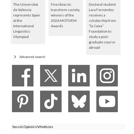
The Universitat
Five ideas to
Doctoral student
de València
transform society,
Lara Fernández
represents Spain
winners of the
receives a
at the
2026 MOTIVEM
scholarship from
International
Awards
“la Caixa”
Linguistics
Foundation to
Olympiad
study a post-
graduate course
abroad
Advanced search
Secció Opinió UVNoticies