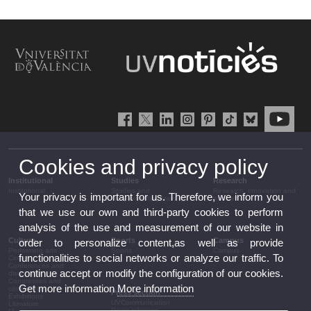
Cookies and privacy policy
Institutional
Studies
Research
Institutional
Studies and
Research, innovation and
Your privacy is important for us. Therefore, we inform you
complementary training
transfer
that we use our own and third-party cookies to perform
analysis of the use and measurement of our website in
Culture
Sports
Campus
order to personalize content,as well as provide
Performing arts
Sports
Campus
functionalities to social networks or analyze our traffic. To
Cinema
Conferences and
continue accept or modify the configuration of our cookies.
discussion
Congresses and
Get more information
More information
conferences
Press section
Exhibitions
UVCommunication
Literature
Press releases