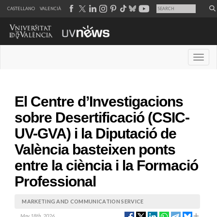
CASTELLANO
VALENCIÀ
Desple
El Centre d’Investigacions
sobre Desertificació (CSIC-
UV-GVA) i la Diputació de
València basteixen ponts
entre la ciència i la Formació
Professional
MARKETING AND COMMUNICATION SERVICE
May 18th, 2026