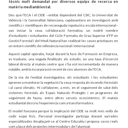
tècnic molt demandat per diversos equips de recerca en
matèria mediambiental.
Des que l’ECA i el CIDE –entitat dependent del CSIC, la Universitat de
València i la Generalitat Valenciana, capdavantera en investigació amb
científics i científiques de reconeguda reputació a escala internacional–
van iniciar la seua col·laboració formativa, un nodrit nombre
d’estudiants i estudiantes del Cicle Formatiu de Grau Superior d’FP en
Gestió Forestal i del Medi Natural han realitzat les seues pràctiques en
un entorn científic de rellevància nacional i internacional.
Aquest capital operatiu, forjat durant la fase de Formació en Empresa,
es tradueix, una vegada finalitzats els estudis, en una taxa d’inserció
laboral directa al mateix centre que s’ha vist incrementada de manera
notable, amb la incorporació recent de cinc alumnes de l’ECA.
De la mà de l’entitat investigadora, els estudiants i les estudiantes
aprenen a monitorar la vegetació i la seua resposta als incendis forestals
i al canvi climàtic. Hi col·laboren, a més, en el seguiment de salut dels
sistemes forestals als Espais Naturals Protegits i en programes de
seguiment de fauna, entre altres serveis ecosistèmics. El mateix
estudiantat descriu l’experiència com a transformadora.
El model funciona perquè la implicació del CIDE va molt més enllà de
cedir espai físic. Personal investigador participa donant xarrades
especialitzades desplaçant-se al Centre Educatiu i proposa casos reals
com a base dels projectes intermodulars de l’alumnat.