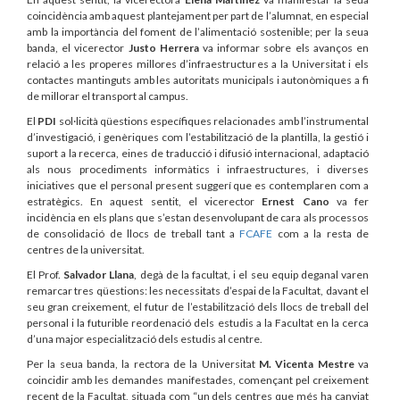
coincidència amb aquest plantejament per part de l’alumnat, en especial
amb la importància del foment de l’alimentació sostenible; per la seua
banda, el vicerector
Justo Herrera
va informar sobre els avanços en
relació a les properes millores d’infraestructures a la Universitat i els
contactes mantinguts amb les autoritats municipals i autonòmiques a fi
de millorar el transport al campus.
El
PDI
sol·licità qüestions específiques relacionades amb l’instrumental
d’investigació, i genèriques com l’estabilització de la plantilla, la gestió i
suport a la recerca, eines de traducció i difusió internacional, adaptació
als nous procediments informàtics i infraestructures, i diverses
iniciatives que el personal present suggerí que es contemplaren com a
estratègics. En aquest sentit, el vicerector
Ernest Cano
va fer
incidència en els plans que s’estan desenvolupant de cara als processos
de consolidació de llocs de treball tant a
FCAFE
com a la resta de
centres de la universitat.
El Prof.
Salvador Llana
, degà de la facultat, i el seu equip deganal varen
remarcar tres qüestions: les necessitats d’espai de la Facultat, davant el
seu gran creixement, el futur de l’estabilització dels llocs de treball del
personal i la futurible reordenació dels estudis a la Facultat en la cerca
d’una major especialització dels estudis al centre.
Per la seua banda, la rectora de la Universitat
M. Vicenta Mestre
va
coincidir amb les demandes manifestades, començant pel creixement
recent de la Facultat, situada com “un dels centres que més ha canviat