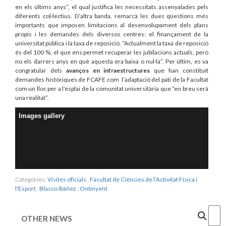
en els últims anys”, el qual justifica les necessitats assenyalades pels
diferents col·lectius. D’altra banda, remarcà les dues qüestions més
importants que imposen limitacions al desenvolupament dels plans
propis i les demandes dels diversos centres: el finançament de la
universitat pública i la taxa de reposició. “Actualment la taxa de reposició
és del 100 %, el que ens permet recuperar les jubilacions actuals, però
no els darrers anys en què aquesta era baixa o nul·la”. Per últim, es va
congratular dels
avanços en infraestructures
que han constituït
demandes històriques de FCAFE com l’adaptació del pati de la Facultat
com un lloc per a l’esplai de la comunitat universitària que “en breu serà
una realitat”.
Images gallery
Categories:
Visites oficials
,
Facultat de Ciències de l'Activitat Física i
l'Esport
,
Blasco Ibáñez
,
Ontinyent
Cercar
OTHER NEWS