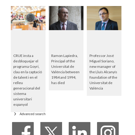
CRUE insta a
Ramon Lapiedra,
Professor José
desbloquejar el
Principal of the
Miguel Soriano,
programa Goyri,
Universitat de
new manager of
clau en la captació
València between
the Lluís Alcanyís
de talent i en el
1984 and 1994,
foundation of the
relleu
has died
Universitat de
generacional del
València
sistema
universitari
espanyol
Advanced search