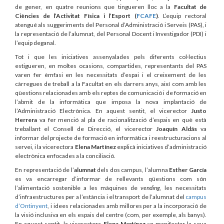
de gener, en quatre reunions que tingueren lloc a la
Facultat de
Ciències de l’Activitat Física i l’Esport (
FCAFE
)
. L’equip rectoral
atengué als suggeriments del Personal d’Administració i Serveis (PAS), i
la representació de l’alumnat, del Personal Docent i Investigador (PDI) i
l’equip deganal.
Tot i que les iniciatives assenyalades pels diferents col·lectius
estigueren, en moltes ocasions, compartides, representants del PAS
varen fer èmfasi en les necessitats d’espai i el creixement de les
càrregues de treball a la Facultat en els darrers anys, així com amb les
qüestions relacionades amb els reptes de comunicació i de formació en
l’abmit de la informàtica que imposa la nova implantació de
l’Administració Electrònica. En aquest sentit, el vicerector
Justo
Herrera
va fer menció al pla de racionalització d’espais en què està
treballant el Consell de Direcció, el vicerector
Joaquín Aldás
va
informar del projecte de formació en informàtica i reestructuracions al
servei, i la vicerectora
Elena Martínez
explicà iniciatives d’administració
electrònica enfocades a la conciliació.
En representació de l’
alumnat
dels dos campus, l’alumna
Esther García
es va encarregar d’informar de rellevants qüestions com són
l’alimentació sostenible a les màquines de
vending
, les necessitats
d’infraestructures per a l’estància i el transport de l’alumnat del
campus
d’Ontinyent
, i idees relacionades amb millores per a la incorporació de
la visió inclusiva en els espais del centre (com, per exemple, als banys).
En aquest sentit, la vicerectora
Elena Martínez
va manifestar la seua