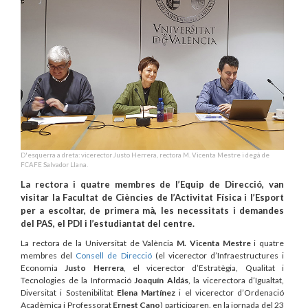
D'esquerra a dreta: vicerector Justo Herrera, rectora M. Vicenta Mestre i degà de
FCAFE Salvador Llana.
La rectora i quatre membres de l’Equip de Direcció, van
visitar la Facultat de Ciències de l’Activitat Física i l’Esport
per a escoltar, de primera mà, les necessitats i demandes
del PAS, el PDI i l’estudiantat del centre.
La rectora de la Universitat de València
M. Vicenta Mestre
i quatre
membres del
Consell de Direcció
(el vicerector d’Infraestructures i
Economia
Justo Herrera
, el vicerector d’Estratègia, Qualitat i
Tecnologies de la Informació
Joaquín Aldás
, la vicerectora d’Igualtat,
Diversitat i Sostenibilitat
Elena Martínez
i el vicerector d’Ordenació
Acadèmica i Professorat
Ernest Cano
) participaren, en la jornada del 23