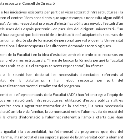
nat resposta el Consell de Direcció.
e les iniciatives existents per part del vicerectorat d’Infraestructures i la
ten el centre: “Som conscients que aquest campus necessita algun edifici
”. A més, respecte al projecte d’electrificació ha assenyalat l’estudi d’un
dels usos dels espais per tenir –en paraules del dirigent universitari– “un
é ha assegurat que la direcció de la institució està adaptant els recursos de
çant un ambiciós pla de formació de personal que vol proveir la Universitat
ofessional i donar resposta a les diferents demandes tecnològiques.
ment de la Facultat i en la idea d’estudiar, amb els nombrosos recursos en
vant reformes estructurals. “Hem de buscar la fórmula perquè la Facultat
opostes amb les quals el campus se senta representat”, ha afirmat.
s a la reunió han destacat les necessitats detectades referents al
bilitat de la plataforma, i han rebut resposta per part del
ha analitzar novament el rendiment del programa.
mblea de Representants de la Facultat (ADR) han fet entrega a l’equip de
s en relació amb infraestructures, utilització d’espais públics i altres
versitat com a agent transformador de la societat, i la seua necessària
ciliació amb la vida familiar, la comunicació entre l’alumnat i la direcció del
 i la oferta d’informació a l’alumnat referent a l’àmplia oferta que -han
igualtat i la sostenibilitat, ha fet menció als programes que, des del
t a terme, i ha mostrat el seu suport al paper de la Universitat com a element