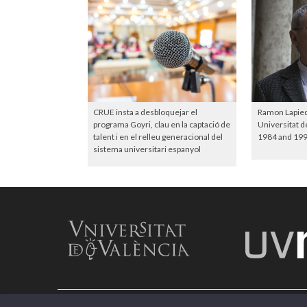
CRUE insta a desbloquejar el
Ramon Lapiedr
programa Goyri, clau en la captació de
Universitat d
talent i en el relleu generacional del
1984 and 199
sistema universitari espanyol