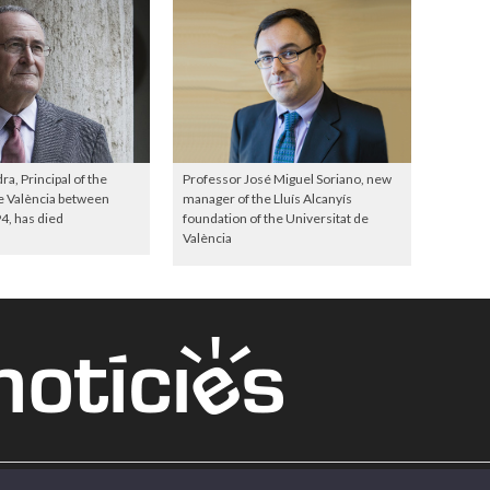
a, Principal of the
Professor José Miguel Soriano, new
e València between
manager of the Lluís Alcanyís
4, has died
foundation of the Universitat de
València