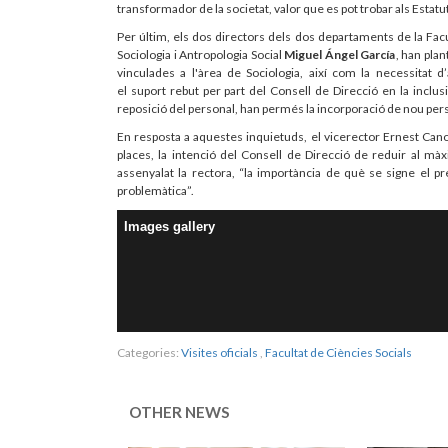
transformador de la societat, valor que es pot trobar als Estatuts
Per últim, els dos directors dels dos departaments de la Facult
Sociologia i Antropologia Social
Miguel Ángel García
, han plan
vinculades a l'àrea de Sociologia, així com la necessitat d’ap
el suport rebut per part del Consell de Direcció en la inclus
reposició del personal, han permés la incorporació de nou person
En resposta a aquestes inquietuds, el vicerector Ernest Cano 
places, la intenció del Consell de Direcció de reduir al màxim
assenyalat la rectora, “la importància de què se signe el p
problemàtica”.
Images gallery
Categories:
Visites oficials
,
Facultat de Ciències Socials
OTHER NEWS