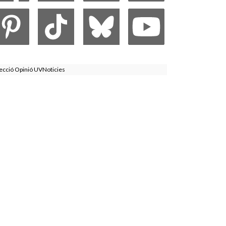
ecció Opinió UVNoticies