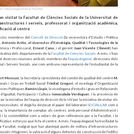
ó i l'equip deganal de la Facultat
n visitat la Facultat de Ciències Socials de la Universitat de
aestructures i serveis, professorat i organització acadèmica,
ificació al centre
 cinc membres del
Consell de Direcció
(la vicerectora d’Estudis i Política
s,
Antonio Ariño
,
el vicerector d’Estratègia, Qualitat i Tecnologies de la
èmica i Professorat,
Ernest Cano,
i el gerent
Juan Vicente Climent
) han
istrativa dels departaments de la
Facultat de Ciències Socials
. A més, s'han
gut diverses reunions amb els membres de l’
equip deganal
, direccions dels
ial i Serveis Socials, així com amb una representació de l’estudiantat de la
ert Moncusí
, la Secretària i presidenta del comité de qualitat del centre
M.
onals i Grau en Treball Social
Trinitat Gregori
, el vicedegà d’Organització
ncies Polítiques
Ramón Llopis
, la vicedegana d'estudis i grau en Relacionds
d’Igualtat, Participació i Cultura
Inmaculada Verdeguer
, i la presència de
air la iniciativa de l’equip de direcció de la UV per la iniciativa de visitar els
ecessitats, el degà ha destacat el paper del laboratori
SOCIAL·LAB
com a
a, la importància de comptar, als centres, amb personal d’Administració i
i la sostenibilitat com a valors de gran rellevància per a la Facultat, i la
ficatius esforços que hi fa el centre. A més, l’equip deganal ha traslladat la
la Facultat, malgrat que han plantejat punts de millora d'infraestructures
als i Magisteri, la valoració d'alguns defectes de construcció de l’edifici