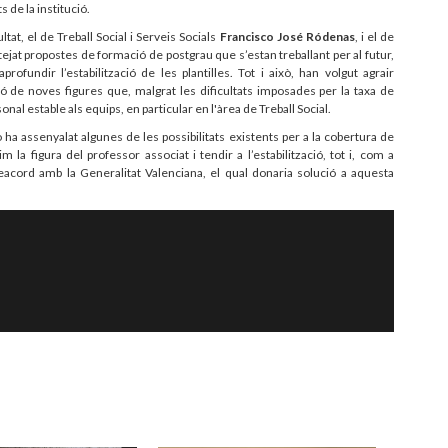
 de la institució.
at, el de Treball Social i Serveis Socials
Francisco José Ródenas
, i el de
tejat propostes de formació de postgrau que s’estan treballant per al futur,
rofundir l’estabilització de les plantilles. Tot i això, han volgut agrair
ió de noves figures que, malgrat les dificultats imposades per la taxa de
al estable als equips, en particular en l'àrea de Treball Social.
ha assenyalat algunes de les possibilitats existents per a la cobertura de
 la figura del professor associat i tendir a l’estabilització, tot i, com a
reacord amb la Generalitat Valenciana, el qual donaria solució a aquesta