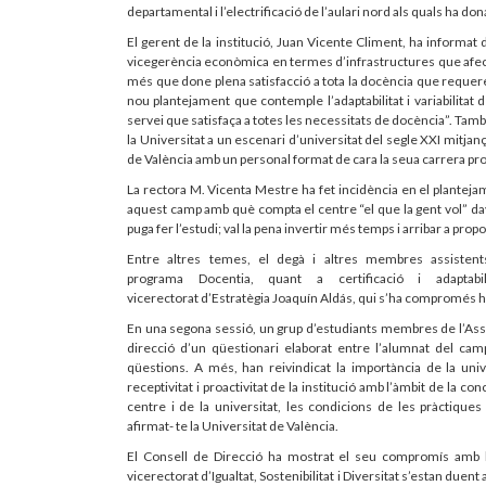
departamental i l’electrificació de l’aulari nord als quals ha do
El gerent de la institució, Juan Vicente Climent, ha informat d
vicegerència econòmica en termes d’infrastructures que afec
més que done plena satisfacció a tota la docència que requereix
nou plantejament que contemple l’adaptabilitat i variabilitat 
servei que satisfaça a totes les necessitats de docència”. Tamb
la Universitat a un escenari d’universitat del segle XXI mitjan
de València amb un personal format de cara la seua carrera pr
La rectora M. Vicenta Mestre ha fet incidència en el planteja
aquest camp amb què compta el centre “el que la gent vol” da
puga fer l’estudi; val la pena invertir més temps i arribar a pr
Entre altres temes, el degà i altres membres assistent
programa Docentia, quant a certificació i adapta
vicerectorat d’Estratègia Joaquín Aldás, qui s’ha compromés 
En una segona sessió, un grup d’estudiants membres de l’Asse
direcció d’un qüestionari elaborat entre l’alumnat del campu
qüestions. A més, han reivindicat la importància de la uni
receptivitat i proactivitat de la institució amb l’àmbit de la con
centre i de la universitat, les condicions de les pràctiques
afirmat- te la Universitat de València.
El Consell de Direcció ha mostrat el seu compromís amb la 
vicerectorat d’Igualtat, Sostenibilitat i Diversitat s’estan duen