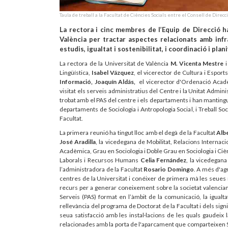
Taula de treball a la Facultat de Ciències Socials entre el Consell de Direcci
La rectora i cinc membres de l’Equip de Direcció ha
València per tractar aspectes relacionats amb infr
estudis, igualtat i sostenibilitat, i coordinació i plan
La rectora de la Universitat de València
M. Vicenta Mestre
i
Lingüística,
Isabel Vázquez
, el vicerector de Cultura i Esport
Informació, Joaquín Aldás,
el vicerector d'Ordenació Acad
visitat els serveis administratius del Centre i la Unitat Admin
trobat amb el PAS del centre i els departaments i han mantin
departaments de Sociologia i Antropologia Social, i Treball Soc
Facultat.
La primera reunió ha tingut lloc amb el degà de la Facultat
Alb
José Aradilla
, la vicedegana de Mobilitat, Relacions Internaci
Acadèmica, Grau en Sociologia i Doble Grau en Sociologia i Ciè
Laborals i Recursos Humans
Celia Fernández
, la vicedegana 
l’administradora de la Facultat
Rosario Domingo
. A més d'agr
centres de la Universitat i conéixer de primera mà les seues n
recurs per a generar coneixement sobre la societat valencian
Serveis (PAS) format en l’àmbit de la comunicació, la igualtat 
rellevància del programa de Doctorat de la Facultat i dels signi
seua satisfacció amb les instal·lacions de les quals gaudeix 
relacionades amb la porta de l'aparcament que comparteixen Soci