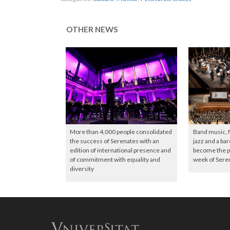
OTHER NEWS
More than 4,000 people consolidated
Band music, 
the success of Serenates with an
jazz and a ba
edition of international presence and
become the pr
of commitment with equality and
week of Sere
diversity