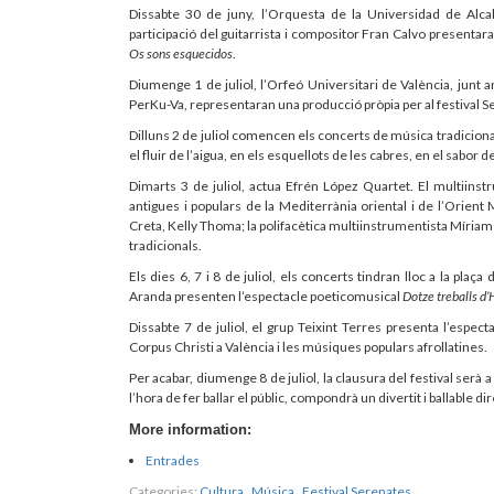
Dissabte 30 de juny, l’Orquesta de la Universidad de Alca
participació del guitarrista i compositor Fran Calvo presentara
Os sons esquecidos
.
Diumenge 1 de juliol, l’Orfeó Universitari de València, junt
PerKu-Va, representaran una producció pròpia per al festival 
Dilluns 2 de juliol comencen els concerts de música tradicional
el fluir de l’aigua, en els esquellots de les cabres, en el sabor 
Dimarts 3 de juliol, actua Efrén López Quartet. El multiins
antigues i populars de la Mediterrània oriental i de l’Orient 
Creta, Kelly Thoma; la polifacètica multiinstrumentista Míriam 
tradicionals.
Els dies 6, 7 i 8 de juliol, els concerts tindran lloc a la pla
Aranda presenten l’espectacle poeticomusical
Dotze treballs d’
Dissabte 7 de juliol, el grup Teixint Terres presenta l’espect
Corpus Christi a València i les músiques populars afrollatines.
Per acabar, diumenge 8 de juliol, la clausura del festival serà 
l’hora de fer ballar el públic, compondrà un divertit i ballable dir
More information:
Entrades
Categories:
Cultura
,
Música
,
Festival Serenates