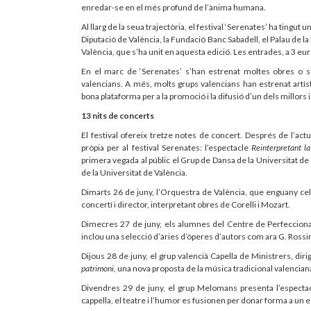
enredar-se en el més profund de l’ànima humana.
Al llarg de la seua trajectòria, el festival ‘Serenates’ ha tingut
Diputació de València, la Fundació Banc Sabadell, el Palau de la
València, que s’ha unit en aquesta edició. Les entrades, a 3 eu
En el marc de ‘Serenates’ s’han estrenat moltes obres o s’
valencians. A més, molts grups valencians han estrenat artís
bona plataforma per a la promoció i la difusió d’un dels millors 
13 nits de concerts
El festival ofereix tretze notes de concert. Després de l’ac
pròpia per al festival Serenates: l’espectacle
Reinterpretant la
primera vegada al públic el Grup de Dansa de la Universitat d
de la Universitat de València.
Dimarts 26 de juny, l’Orquestra de València, que enguany ce
concertí i director, interpretant obres de Corelli i Mozart.
Dimecres 27 de juny, els alumnes del Centre de Perfeccionam
inclou una selecció d’àries d’òperes d’autors com ara G. Rossini
Dijous 28 de juny, el grup valencià Capella de Ministrers, dir
patrimoni
, una nova proposta de la música tradicional valenciana
Divendres 29 de juny, el grup Melomans presenta l’especta
cappella, el teatre i l’humor es fusionen per donar forma a un e