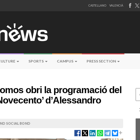
CASTELLANO
VALENCIÀ
CULTURE
SPORTS
CAMPUS
PRESS SECTION
Komos obri la programació del
Ce
‘Novecento’ d’Alessandro
 AND SOCIAL BOND