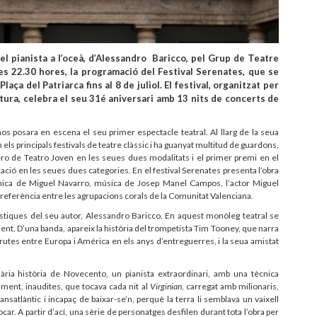
el pianista a l’oceà, d’Alessandro Baricco, pel Grup de Teatre
es 22.30 hores, la programació del Festival Serenates, que se
laça del Patriarca fins al 8 de juliol. El festival, organitzat per
ultura, celebra el seu 31é aniversari amb 13 nits de concerts de
 posara en escena el seu primer espectacle teatral. Al llarg de la seua
 els principals festivals de teatre clàssic i ha guanyat multitud de guardons,
ro de Teatro Joven en les seues dues modalitats i el primer premi en el
ció en les seues dues categories. En el festival Serenates presenta l’obra
nica de Miguel Navarro, música de Josep Manel Campos, l’actor Miguel
na referència entre les agrupacions corals de la Comunitat Valenciana.
ístiques del seu autor, Alessandro Baricco. En aquest monòleg teatral se
. D’una banda, apareix la història del trompetista Tim Tooney, que narra
s rutes entre Europa i América en els anys d’entreguerres, i la seua amistat
ària història de Novecento, un pianista extraordinari, amb una tècnica
ment, inaudites, que tocava cada nit al
Virginian
, carregat amb milionaris,
ansatlàntic i incapaç de baixar-se’n, perquè la terra li semblava un vaixell
ar. A partir d’ací, una sèrie de personatges desfilen durant tota l’obra per