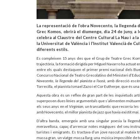
La representació de l’obra Novecento, la llegenda d
Grec Komos, obrirà el diumenge, dia 24 de juny, a l
celebra al Claustre del Centre Cultural La Nau i a la P
la Universitat de València i l’Institut Valencià de C
diferents estils.
Es compleixen 15 anys des que el Grup de Teatre Grec Komos
trajectòria, la formació dirigida per Miguel Navarro ha actuat en
entre els quals destaquen el primer premi nacional dels Bue
Concurso Nacional de Teatro Grecolatino del Ministeri d’Educa
Novecento, la llegenda del pianista a l’oceà
, amb direcció escè
Torrecilla, el pianista Ismael Zazo i el Cor Eutherpe, que és u
Aquesta obra és un reflex de gran part de les inquietuds art
superposen dues línies argumentals que s’alimenten mútuament
els seus anys en el
Virginian
, un transatlàntic que recorria le
amb Novecento, el millor pianista de jazz que havia existit mai.
D’altra banda, emergeix amb una singular poesia la llegend
meravellosa, capaç d’arrencar notes màgiques del seu instru
turistes i emigrants. Es tractava d’un jove nascut al mateix tr
massa gran, un viatge massa llarg, una música impossible de toc