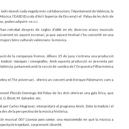
 un èxit rotund i cada vegada més col·laboracions: l’Ajuntament de València, la
 Música, l’EASD (Escola d’Art i Superior de Disseny) i el Palau de les Arts de
ros, poden adquirir-se
ací
.
han retrobat després de segles d’oblit en els diversos arxius musicals
ticament en aquest escenari, ja que aquest festival s’ha convertit en una
i majors béns culturals valencians: la música.
tuació de la companyia Komos, dilluns 25 de juny s’estrena una producció
 tradició: músiques i coreografies
. Amb aquesta producció es presenta per
e València, juntament amb la secció de cambra de l’Orquestra Filharmònica
lebra el 75é aniversari, oferirà un concert amb Enrique Palomares com a
ent Plácido Domingo del Palau de les Arts oferiran una gala lírica, que
, G. Bizet, M. Salvador, etc.
igit per Carles Magraner, interpretarà el programa
Arrels. Entre la tradició i el
 des de la perspectiva de la música històrica.
cle musical
007 Licencia para cantar
, una
musicomèdia
en què la música a
spectacle trepidant, sorprenent i divertit.