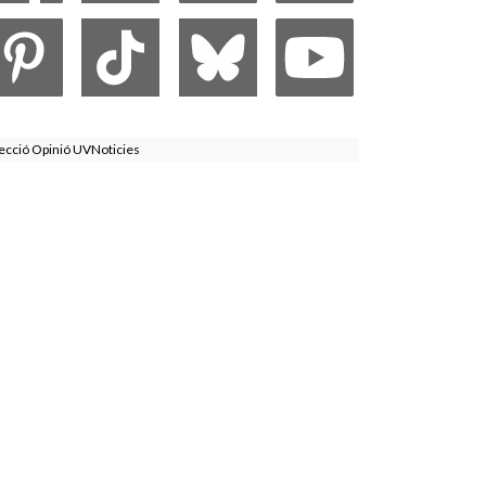
ecció Opinió UVNoticies