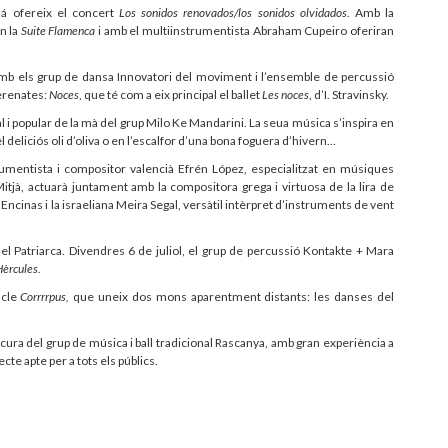
lá ofereix el concert
Los sonidos renovados/los sonidos olvidados
. Amb la
n la
Suite Flamenca
i amb el multiinstrumentista Abraham Cupeiro oferiran
 amb els grup de dansa Innovatori del moviment i l’ensemble de percussió
Serenates:
Noces
, que té com a eix principal el ballet
Les noces
, d’I. Stravinsky.
 i popular de la mà del grup Milo Ke Mandarini. La seua música s’inspira en
del deliciós oli d’oliva o en l’escalfor d’una bona foguera d’hivern…
trumentista i compositor valencià Efrén López, especialitzat en músiques
Mitjà, actuarà juntament amb la compositora grega i virtuosa de la lira de
Encinas i la israeliana Meira Segal, versàtil intèrpret d’instruments de vent
ça del Patriarca. Divendres 6 de juliol, el grup de percussió Kontakte + Mara
Hèrcules.
acle
Corrrrpus,
que uneix dos mons aparentment distants: les danses del
a cura del grup de música i ball tradicional Rascanya, amb gran experiència a
ecte apte per a tots els públics.