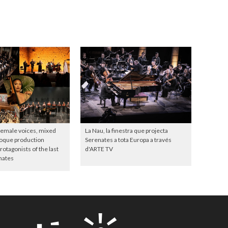
female voices, mixed
La Nau, la finestra que projecta
roque production
Serenates a tota Europa a través
otagonists of the last
d'ARTE TV
nates