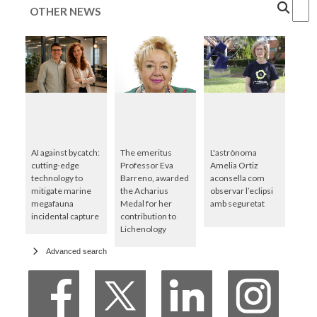
Cercar
OTHER NEWS
AI against bycatch:
The emeritus
L'astrònoma
cutting-edge
Professor Eva
Amelia Ortiz
technology to
Barreno, awarded
aconsella com
mitigate marine
the Acharius
observar l’eclipsi
megafauna
Medal for her
amb seguretat
incidental capture
contribution to
Lichenology
Advanced search