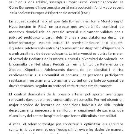
salut en la vida adulta”, assenyala Empar Lurbe, coordinadora de les
Guies Europees d'hipertensió arterial en la població infantil y adolescent
de la Societat Europea d'Hipertensió Arterial (ESH).
En aquest context naix eHyperKids (E-health & Home Monitoring of
Hypertension in Fids), un projecte que avaluarà l'ús combinat de
monitors domiciliaris de pressió arterial clínicament validats per a
població pediàtrica a partir dels 3 anys i una plataforma digital de
telemonitoratge. Aquest estudi té previst incloure 116 xiquets,
xiquetes i adolescents entre 6 i 16 anys amb un diagnòstic d’hipertensió
o amb un alt risc de desenvolupar-la. La intervenció es durà a terme en
el Servei de Pediatria de l'Hospital General Universitari de València, en
la consulta de Nefrologia Pediàtrica i en la Unitat de Referència de
Xiquets, Xiquetes i Adolescents davant de de l'obesitat i el risc
cardiovascular a la Comunitat Valenciana. Les persones participants
realitzaran mesuraments domiciliaris durant un període aproximat de
dues setmanes, seguint un protocol estructurat de mesurament.
El control domiciliari de la pressió arterial pot aportar avantatges
rellevants davant del mesurament aïllat en consulta. Permet obtenir un
major nombre de lectures en condicions habituals de vida, reduir
desplaçaments innecessaris i millorar el seguiment de pacients que
viuen lluny del centre hospitalari o que tenen dificultats de mobilitat.
A més, el telemonitoratge pot contribuir a optimitzar els recursos
sanitaris, ja que permet que l'equip clínic revise les dades de manera