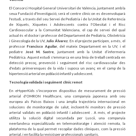
El Consorci Hospital General Universitari de València, juntament amb la
seua Fundació d'Investigació, serà el centre clínic on es desenvoluparà
l'estudi, a través del seu Servei de Pediatria i de la Unitat de Referència
de Xiquets, Xiquetes i Adolescents contra l'Obesitat i el Risc
Cardiovascular a la Comunitat Valenciana, el cap de servei del qual
actual és el doctor i professor del Departament de Pediatria, Obstetrícia
i Ginecologia de la UV,
Julio Álvarez
. En el projecte participen, a més, el
professor
Francisco Aguilar
, del mateix Departament en la UV, i el
pediatre
José M. Sastre
, juntament amb la Unitat d’infermeria
Pediàtrica. Aquest estudi s'emmarca en una línia de treball centrada en
detecció precoç, prevenció i seguiment del risc cardiovascular des
d'edats primerenques de la vida i suposa un avanç en el camp de la
hipertensió arterial en població infantil y adolescent.
Tecnologia validada i seguiment clínic remot
En eHyperKids s'incorporen dispositius de mesurament de pressió
arterial d'OMRON Healthcare, una companyia japonesa amb seu
europea als Països Baixos i una àmplia trajectòria internacional en
solucions de monitoratge de salut, incloent-hi monitors de pressió
arterial validats en població infantil i adolescent . A més, el projecte
utilitza la solució digital secundada per Luscii, una companyia
neerlandesa especialitzada en telemonitoratge i atenció remota, la
plataforma de la qual permet recopilar dades clíniques, com la pressió
arterial, i en facilita la revisió per professionals sanitaris.