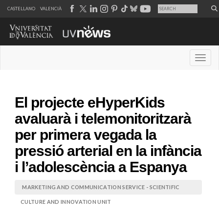
CASTELLANO
VALENCIÀ
Desple
El projecte eHyperKids
avaluarà i telemonitoritzarà
per primera vegada la
pressió arterial en la infància
i l’adolescència a Espanya
MARKETING AND COMMUNICATION SERVICE - SCIENTIFIC
CULTURE AND INNOVATION UNIT