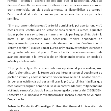
remota i prioritze l'atenció de pacients que el necessiten. Aquesta
dimensió resulta especialment rellevant tant en àrees rurals com en
grans municipis, on els desplaçaments, la disponibilitat de temps i
l'accessibilitat al sistema sanitari poden suposar barreres per a les
famílies.
“El mesurament de la pressió arterial domiciliària pot aportar una visió
més realista i continuada de l'estat de cada pacient. Si, a més, aquestes
dades poden ser revisades de manera remota per l'equip clínic, obrim la
porta a un seguiment més accessible, menys dependent de
desplaçaments i potencialment més eficient per a les famílies i per al
sistema sanitari”, explica
Empar Lurbe
, primera investigadora europea a
ser guardonada amb el premi Claude Lenfant –reconeixement pels
avanços aportats a la investigació en hipertensió arterial en població
infantil y adolescent–.
“El projecte eHyperKids representa una oportunitat per a avaluar, amb
criteris científics, com la tecnologia pot integrar-se en el seguiment de
població infantil y adolescent amb risc cardiovascular. El nostre objectiu
és generar evidència útil per a millorar la pràctica clínica i facilitar que
més pacients puguen beneficiar-se d'un control adequat, mitjançant una
vigilància remota”, subratlla l'actual investigadora sènior del CIBEROBN,
i emèrita de la Fundació d'Investigació de l'Hospital General de València,
Empar Lurbe.
Sobre la Fundació d'Investigació Hospital General Universitari de
València