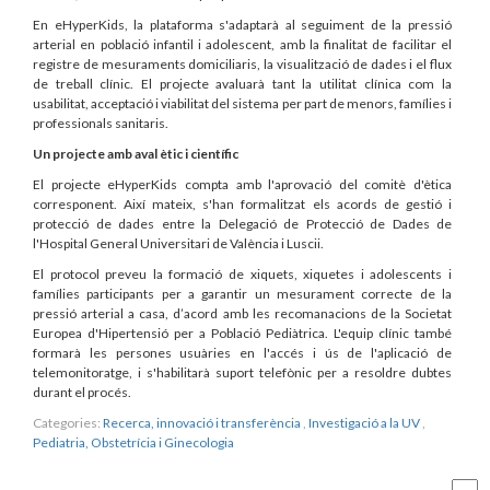
En eHyperKids, la plataforma s'adaptarà al seguiment de la pressió
arterial en població infantil i adolescent, amb la finalitat de facilitar el
registre de mesuraments domiciliaris, la visualització de dades i el flux
de treball clínic. El projecte avaluarà tant la utilitat clínica com la
usabilitat, acceptació i viabilitat del sistema per part de menors, famílies i
professionals sanitaris.
Un projecte amb aval ètic i científic
El projecte eHyperKids compta amb l'aprovació del comitè d'ètica
corresponent. Així mateix, s'han formalitzat els acords de gestió i
protecció de dades entre la Delegació de Protecció de Dades de
l'Hospital General Universitari de València i Luscii.
El protocol preveu la formació de xiquets, xiquetes i adolescents i
famílies participants per a garantir un mesurament correcte de la
pressió arterial a casa, d’acord amb les recomanacions de la Societat
Europea d'Hipertensió per a Població Pediàtrica. L'equip clínic també
formarà les persones usuàries en l'accés i ús de l'aplicació de
telemonitoratge, i s'habilitarà suport telefònic per a resoldre dubtes
durant el procés.
Categories:
Recerca, innovació i transferència
,
Investigació a la UV
,
Pediatria, Obstetrícia i Ginecologia