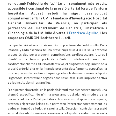
remot amb l'objectiu de facilitar un seguiment més precís,
accessible i continuat de la pressió arterial fora de l'entorn
hospitalari. Aquest estudi ha sigut desenvolupat
conjuntament amb la UV, la Fundació d'Investigació Hospital
General Universitari de València, on participen els
professors del Departament de Pediatria, Obstetrícia i
Ginecologia de la UV Julio Álvarez i
Francisco Aguilar
, i les
empreses OMRON Healthcare i Luscii.
La hipertensió arterial no és només un problema de l'edat adulta. En la
infància y l’adolescència té una prevalença d'un 4 % i la seua detecció
precoç és clau per a prevenir complicacions cardiovasculars futures i
identificar a temps població infantil i adolescent amb risc
cardiometabòlic més alt. No obstant això, el diagnòstic i seguiment de la
pressió arterial alta en la infància presenta desafiaments específics, ja
que requereix dispositius adequats, protocols de mesurament adaptats
i rigorosos, interpretació segons edat, sexe i talla, i una implicació activa
de les institucions i les famílies.
“La hipertensió arterial en la població infantil y adolescent requereix una
atenció específica. No n'hi ha prou amb traslladar els models de la
persona adulta a l'edat pediàtrica. Necessitem dispositius adequats,
protocols rigorosos i eines que permeten interpretar correctament les
dades en funció de l'edat, el sexe i la talla. Detectar i controlar la pressió
arterial elevada de manera primerenca pot ajudar a reduir riscos en la