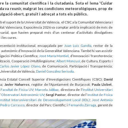
 la comunitat científica i la ciutadania. Sota el lema 'Cuidar
nada va reunir, malgrat les condicions meteorològiques, prop de
lgació obert, gratuït i adreçat a tots els públics.
b el suport de la Universitat de València, el CSIC a la Comunitat Valenciana i
alitat Valenciana, Expociència 2026 va comptar amb la implicació de més de
sarial, que havien preparat més d’un centenar d’activitats divulgatives
 i les cures.
resentació institucional, encapçalada per
Juan Luis Gandía
, rector de la
i autonòmic d’Innovació de la Generalitat Valenciana. També hi van assistir
igació i Política Científica;
José María Montiel
, d’Innovació i Transferència;
lització, Cooperació i Multilingüisme;
Albert Moncusí
, de Cultura, Esports i
Carlos Javier López Olano
, de Comunicació, Participació i Transparència;
a Universitat de València,
Daniel González Serisola
.
ència Estatal Consell Superior d’Investigacions Científiques (CSIC);
David
na;
Javier Naharros
, regidor de l'Ajuntament de Burjassot;
Paula Llobet
,
a
Facultat de Física UV
;
Marcela Jabbaz
, directora de l’
Institut Universitari
’
Observatori Astronòmic UV
;
Sergi Pastor
, director de l’
Institut de Física
Institut Interuniversitari de Desenvolupament Local (IIDL)
;
José Antonio
;
Pedro Carrasco
, director del Parc Científic; i
Fernando Zárraga
, gerent de