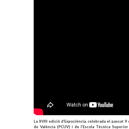
La XVIII edició d’Expociència, celebrada el passat 9 
de València (PCUV) i de l’Escola Tècnica Superior