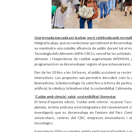
Una jornada marcada per la pluja, però celebrada amb normali
Malgrat la pluja, que va condicionar parcialment el desenvolu
va mantindre una notable afluència de públic durant tot el ma
Tecnologia dels Aliments (IATA-CSIC) a cancel·lar les activitats 
aliments i l’experiència de realitat augmentada IATEMON, p
programació es va desenvolupar segons el que estava previst, am
Des de les 10 fins a les 14 hores, el públic assistent va recór
interactives. Les propostes van permetre descobrir com la ciè
biomedicina, la biotecnologia i la salut fins a la física de partícu
artificial, la robòtica, la biodiversitat, la sostenibilitat, l’aliment
‘Cuidar amb ciència’: salut, sostenibilitat i benestar
El lema d’aquesta edició, 'Cuidar amb ciència', va posar l’acc
planeta, en línia amb una visió integradora del coneixement cient
investigació que es desenvolupa en l’entorn del Parc Cient
universitaris, centres del CSIC, empreses innovadores i ent
tecnològics.
Expociència 2026 va comptar amb la participació d’instituts i c