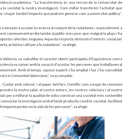
titució acadèmica. “La transferència és una missió de la Universitat de
a la societat la nostra investigació. Com millor transferim l’activitat que
lor i major també l’impacte que podrem generar com a universitat pública”,
a eina per a acostar la recerca al conjunt de la ciutadania i, especialment, a
st coneixement arribe també al públic més jove, que malgrat la pluja s’ha
es propostes oferides enguany. Aquesta resposta demostra l’interès social per
a, pròxima i útil per a la ciutadania”, va afegir.
de València, va subratllar el caràcter obert i participatiu d’Expociència com a
xpociència va nàixer amb la vocació d’acostar les persones que treballaven al
eixement. Amb el temps, aquest esperit s’ha ampliat i hui s’ha consolidat
eral a la Comunitat Valenciana”, va assenyalar.
'Cuidar amb ciència', i el paper del Parc Científic com a espai de connexió
rendre la nostra salut, el nostre entorn, les nostres relacions i el nostre
ials per a millorar la qualitat de vida i construir una societat més sostenible
onnectar la investigació amb el teixit productiu i amb la societat, facilitant
mpacte positiu en la vida de les persones”, va afegir.