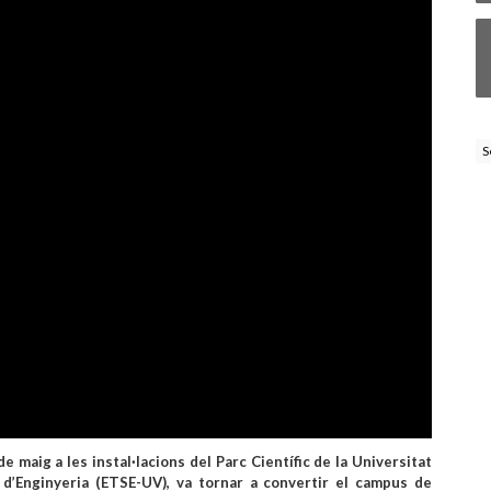
S
de maig a les instal·lacions del Parc Científic de la Universitat
 d’Enginyeria (ETSE-UV), va tornar a convertir el campus de