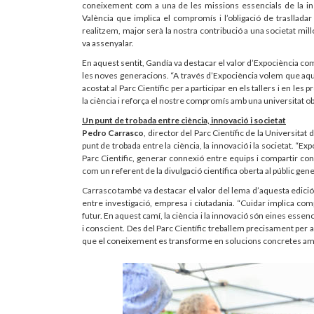
coneixement com a una de les missions essencials de la ins
València que implica el compromís i l’obligació de traslladar 
realitzem, major serà la nostra contribució a una societat mil
va assenyalar.
En aquest sentit, Gandía va destacar el valor d’Expociència com 
les noves generacions. “A través d’Expociència volem que aque
acostat al Parc Científic per a participar en els tallers i en l
la ciència i reforça el nostre compromís amb una universitat obert
Un punt de trobada entre ciència, innovació i societat
Pedro Carrasco
, director del Parc Científic de la Universitat 
punt de trobada entre la ciència, la innovació i la societat. “E
Parc Científic, generar connexió entre equips i compartir con
com un referent de la divulgació científica oberta al públic gen
Carrasco també va destacar el valor del lema d’aquesta edició, 
entre investigació, empresa i ciutadania. “Cuidar implica comp
futur. En aquest camí, la ciència i la innovació són eines essenc
i conscient. Des del Parc Científic treballem precisament per a c
que el coneixement es transforme en solucions concretes amb i