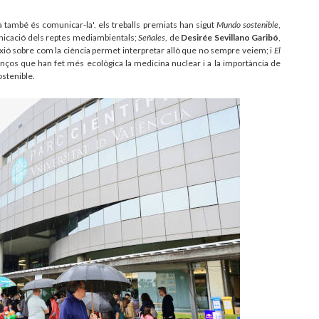
a també és comunicar-la'. els treballs premiats han sigut
Mundo sostenible
,
unicació dels reptes mediambientals;
Señales
, de
Desirée Sevillano Garibó
,
exió sobre com la ciència permet interpretar allò que no sempre veiem; i
El
vanços que han fet més ecològica la medicina nuclear i a la importància de
ostenible.