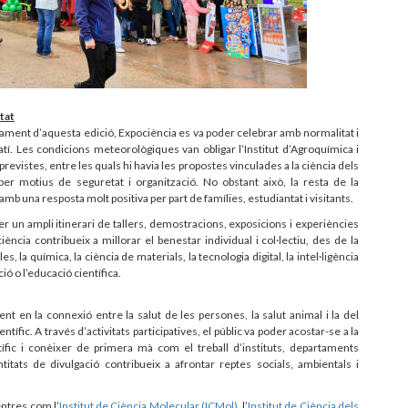
tat
pament d’aquesta edició, Expociència es va poder celebrar amb normalitat i
tí. Les condicions meteorològiques van obligar l’Institut d’Agroquímica i
previstes, entre les quals hi havia les propostes vinculades a la ciència dels
er motius de seguretat i organització. No obstant això, la resta de la
b una resposta molt positiva per part de famílies, estudiantat i visitants.
rer un ampli itinerari de tallers, demostracions, exposicions i experiències
ncia contribueix a millorar el benestar individual i col·lectiu, des de la
les, la química, la ciència de materials, la tecnologia digital, la intel·ligència
ació o l’educació científica.
ent en la connexió entre la salut de les persones, la salut animal i la del
ífic. A través d’activitats participatives, el públic va poder acostar-se a la
ífic i conèixer de primera mà com el treball d’instituts, departaments
itats de divulgació contribueix a afrontar reptes socials, ambientals i
entres com l’
Institut de Ciència Molecular (ICMol)
, l’
Institut de Ciència dels