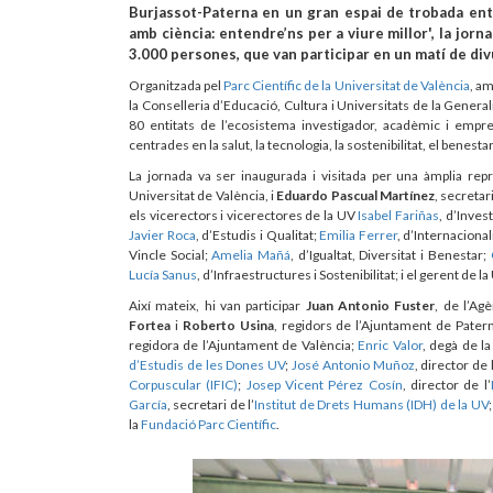
Burjassot-Paterna en un gran espai de trobada entre
amb ciència: entendre’ns per a viure millor', la jor
3.000 persones, que van participar en un matí de divu
Organitzada pel
Parc Científic de la Universitat de València
, am
la Conselleria d’Educació, Cultura i Universitats de la Gener
80 entitats de l’ecosistema investigador, acadèmic i empre
centrades en la salut, la tecnologia, la sostenibilitat, el benestar
La jornada va ser inaugurada i visitada per una àmplia rep
Universitat de València, i
Eduardo Pascual Martínez
, secretar
els vicerectors i vicerectores de la UV
Isabel Fariñas
, d’Invest
Javier Roca
, d’Estudis i Qualitat;
Emilia Ferrer
, d’Internaciona
Vincle Social;
Amelia Mañá
, d’Igualtat, Diversitat i Benestar;
Lucía Sanus
, d’Infraestructures i Sostenibilitat; i el gerent de l
Així mateix, hi van participar
Juan Antonio Fuster
, de l’Ag
Fortea
i
Roberto Usina
, regidors de l’Ajuntament de Pater
regidora de l’Ajuntament de València;
Enric Valor
, degà de l
d’Estudis de les Dones UV
;
José Antonio Muñoz
, director de l
Corpuscular (IFIC)
;
Josep Vicent Pérez Cosín
, director de l’
García
, secretari de l’
Institut de Drets Humans (IDH) de la UV
la
Fundació Parc Científic
.