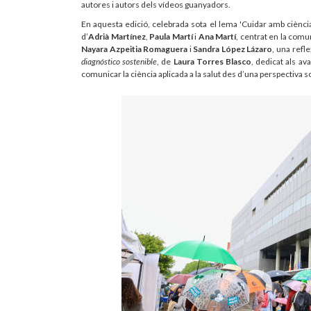
autores i autors dels vídeos guanyadors.
En aquesta edició, celebrada sota el lema 'Cuidar amb ciènci
d’
Adrià Martínez
,
Paula Martí
i
Ana Martí
, centrat en la com
Nayara Azpeitia Romaguera
i
Sandra López Lázaro
, una refl
diagnóstico sostenible
, de
Laura Torres Blasco
, dedicat als a
comunicar la ciència aplicada a la salut des d’una perspectiva s