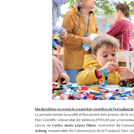
Media100cia reconeix la creativitat científica de l’estudiantat
La jornada també ha acollit el lliurament dels premis de la si
Parc Científic Universitat de València (FPCUV) per a fomentar l
càrrec de
Carlos Javier López Olano
, vicerector de Comunic
Suleng
, responsable de Comunicació de la Fundació Parc Cient