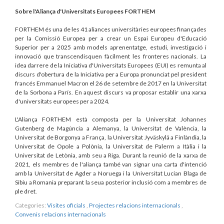
Sobre l'Aliança d'Universitats Europees FORTHEM
FORTHEM és una de les 41 aliances universitàries europees finançades
per la Comissió Europea per a crear un Espai Europeu d'Educació
Superior per a 2025 amb models aprenentatge, estudi, investigació i
innovació que transcendisquen fàcilment les fronteres nacionals. La
idea darrere de la Iniciativa d'Universitats Europees (EUI) es remunta al
discurs d'obertura de la Iniciativa per a Europa pronunciat pel president
francés Emmanuel Macron el 26 de setembre de 2017 en la Universitat
de la Sorbona a París. En aquest discurs va proposar establir una xarxa
d'universitats europees per a 2024.
L'Aliança FORTHEM està composta per la Universitat Johannes
Gutenberg de Magúncia a Alemanya, la Universitat de València, la
Universitat de Borgonya a França, la Universitat Jyväskylä a Finlàndia, la
Universitat de Opole a Polònia, la Universitat de Palerm a Itàlia i la
Universitat de Letònia, amb seu a Riga. Durant la reunió de la xarxa de
2021, els membres de l'aliança també van signar una carta d'intenció
amb la Universitat de Agder a Noruega i la Universitat Lucian Blaga de
Sibiu a Romania preparant la seua posterior inclusió com a membres de
ple dret.
Categories:
Visites oficials
,
Projectes relacions internacionals
,
Convenis relacions internacionals