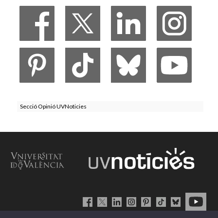
Secció Opinió UVNoticies