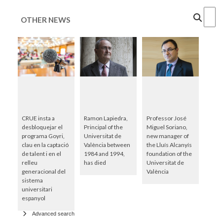
Cercar
OTHER NEWS
CRUE insta a
Ramon Lapiedra,
Professor José
desbloquejar el
Principal of the
Miguel Soriano,
programa Goyri,
Universitat de
new manager of
clau en la captació
València between
the Lluís Alcanyís
de talent i en el
1984 and 1994,
foundation of the
relleu
has died
Universitat de
generacional del
València
sistema
universitari
espanyol
Advanced search