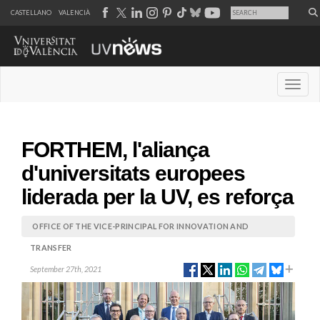
CASTELLANO
VALENCIÀ
Desple
FORTHEM, l'aliança
d'universitats europees
liderada per la UV, es reforça
OFFICE OF THE VICE-PRINCIPAL FOR INNOVATION AND
TRANSFER
September 27th, 2021