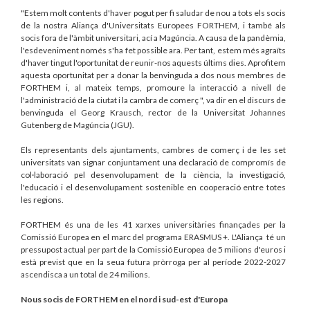
"Estem molt contents d'haver pogut per fi saludar de nou a tots els socis
de la nostra Aliança d'Universitats Europees FORTHEM, i també als
socis fora de l'àmbit universitari, ací a Magúncia. A causa de la pandèmia,
l'esdeveniment només s'ha fet possible ara. Per tant, estem més agraïts
d'haver tingut l'oportunitat de reunir-nos aquests últims dies. Aprofitem
aquesta oportunitat per a donar la benvinguda a dos nous membres de
FORTHEM i, al mateix temps, promoure la interacció a nivell de
l'administració de la ciutat i la cambra de comerç ", va dir en el discurs de
benvinguda el Georg Krausch, rector de la Universitat Johannes
Gutenberg de Magúncia (JGU).
Els representants dels ajuntaments, cambres de comerç i de les set
universitats van signar conjuntament una declaració de compromís de
col·laboració pel desenvolupament de la ciència, la investigació,
l'educació i el desenvolupament sostenible en cooperació entre totes
les regions.
FORTHEM és una de les 41 xarxes universitàries finançades per la
Comissió Europea en el marc del programa ERASMUS +. L'Aliança té un
pressupost actual per part de la Comissió Europea de 5 milions d'euros i
està previst que en la seua futura pròrroga per al període 2022-2027
ascendisca a un total de 24 milions.
Nous socis de FORTHEM en el nord i sud-est d'Europa