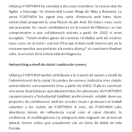
L'Aliança FORTHEM ha convidat a dos nous membres: la Universitat de
Agder a Noruega i la Universitat Lucian Blaga de Sibiu a Romania. La
xarxa FORTHEM ha signat una carta d'intenció amb totes dues
universitats preparant la seua filiació de ple dret. Els futurs nous socis
van presentar les seues candidatures en la reunió de l'Aliança i es van
comprometre a una col·laboració estreta a partir de 2022 si eren
acceptats. "Tenim moltes ganes de conéixer i treballar amb els nostres
nous socis en el nord i sud-est d'Europa. Estem molt interessats en la
nova perspectiva que portaran a la nostra aliança", va concloure Stephan
Jolie, vicerector de la Universitat de Maguncia .
Networking a nivell de ciutat i cambra de comerç
L'Aliança FORTHEM també contribueix a la creació de xarxes a nivell de
l'administració de la ciutat i la cambra de comerç i indústria a les ciutats
universitàries corresponents (nou, a partir de 2022). El pla és construir
una xarxa de pràctiques que abastarà totes les ubicacions de FORTHEM
i proporcionarà a l'estudiantat habilitats professionals, establir diversos
projectes de col·laboració amb les escoles locals i promoure el treball
voluntari a les ciutats de FORTHEM. A més, els FORTHEM Labs
abordaran temes de rellevància social com el canvi climàtic, la
resiliència, el multilingüisme i la integració dels migrants en el mercat
laboral, temes crítics que actualment són un tema de debat en tota
Europa.