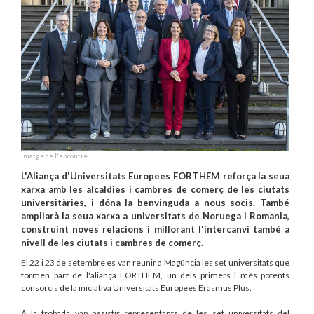
Imatge de l'encontre
L'Aliança d'Universitats Europees FORTHEM reforça la seua
xarxa amb les alcaldies i cambres de comerç de les ciutats
universitàries, i dóna la benvinguda a nous socis. També
ampliarà la seua xarxa a universitats de Noruega i Romania,
construint noves relacions i millorant l'intercanvi també a
nivell de les ciutats i cambres de comerç.
El 22 i 23 de setembre es van reunir a Magúncia les set universitats que
formen part de l'aliança FORTHEM, un dels primers i més potents
consorcis de la iniciativa Universitats Europees Erasmus Plus.
A la trobada van assistir representants de les set universitats del