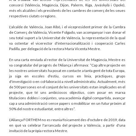
consorci (València, Magúncia, Dijon, Palerm, Riga, Jyväskylä i Opole),
més els alcaldes i els presidents de les cambres de comerç de les seues
respectives ciutats o regions.
L'alcalde de València, Joan Ribó, i el vicepresident primer de la Cambra
de Comerç de València, Vicente Folgado, van acompanyar i van donar el
seu total suport a la Universitat de València, la representació de la qual
va ostentar el vicerector d'internacionalització i cooperació Carles
Padilla, per delegació de la rectora María Vicenta Mestre.
En una carta enviada al rector de la Universitat de Magúncia, Mestre es
va congratular del progrés de l'Aliança i afirmava: “Cap altre projecte en
les nostres universitats ha posat en contacte a tanta gent de tota Europa,
ja siga en escoles d'estiu, cursos en línia, pràctiques, grups
d'investigació o en col·laboració a nivell administratiu. Actualment, més
de 500 persones en el conjunt de les universitats estan implicades en el
projecte, que té uns ambiciosos objectius, com posar en marxa
titulacions dobles i conjuntes, una acadèmia digital compartida, avançar
cap a una administració sense papers o mobilitzar en un futur pròxim al
50% del nostre estudiantat, entre altres”.
L'Aliança FORTHEM no es reunia físicament des d'octubre de 2019, data
en què va celebrar l'arrancada del projecte a València, a partir d'una
invitació de la pròpia rectora Mestre.