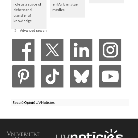
role as a space of
en IA i la imatge
debate and
mèdica
transfer of
knowledge
Advanced search
Secció Opinió UVNoticies