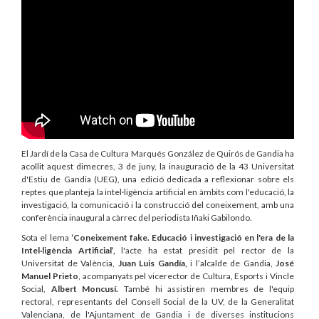
El Jardí de la Casa de Cultura Marqués González de Quirós de Gandia ha
acollit aquest dimecres, 3 de juny, la inauguració de la 43 Universitat
d'Estiu de Gandia (UEG), una edició dedicada a reflexionar sobre els
reptes que planteja la intel·ligència artificial en àmbits com l'educació, la
investigació, la comunicació i la construcció del coneixement, amb una
conferència inaugural a càrrec del periodista Iñaki Gabilondo.
Sota el lema
‘Coneixement fake. Educació i investigació en l'era de la
Intel·ligència Artificial’,
l'acte ha estat presidit pel rector de la
Universitat de València,
Juan Luis Gandía,
i l’alcalde de Gandia,
José
Manuel
Prieto
, acompanyats pel vicerector de Cultura, Esports i Vincle
Social,
Albert Moncusí.
També hi assistiren membres de l'equip
rectoral, representants del Consell Social de la UV, de la Generalitat
Valenciana, de l'Ajuntament de Gandia i de diverses institucions