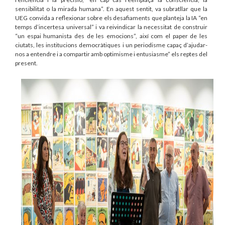
sensibilitat o la mirada humana”. En aquest sentit, va subratllar que la
UEG convida a reflexionar sobre els desafiaments que planteja la IA “en
temps d’incertesa universal” i va reivindicar la necessitat de construir
“un espai humanista des de les emocions”, així com el paper de les
ciutats, les institucions democràtiques i un periodisme capaç d’ajudar-
nos a entendre i a compartir amb optimisme i entusiasme” els reptes del
present.