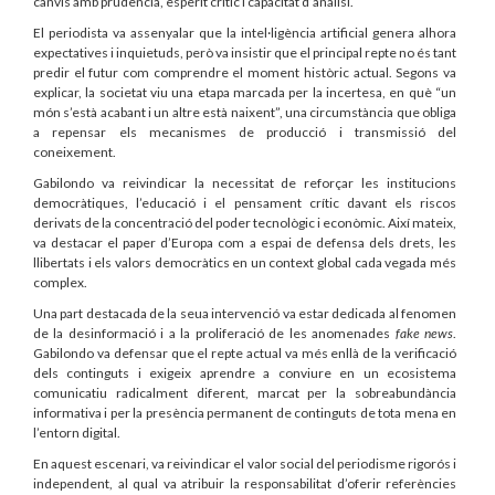
canvis amb prudència, esperit crític i capacitat d’anàlisi.
El periodista va assenyalar que la intel·ligència artificial genera alhora
expectatives i inquietuds, però va insistir que el principal repte no és tant
predir el futur com comprendre el moment històric actual. Segons va
explicar, la societat viu una etapa marcada per la incertesa, en què “un
món s’està acabant i un altre està naixent”, una circumstància que obliga
a repensar els mecanismes de producció i transmissió del
coneixement.
Gabilondo va reivindicar la necessitat de reforçar les institucions
democràtiques, l’educació i el pensament crític davant els riscos
derivats de la concentració del poder tecnològic i econòmic. Així mateix,
va destacar el paper d’Europa com a espai de defensa dels drets, les
llibertats i els valors democràtics en un context global cada vegada més
complex.
Una part destacada de la seua intervenció va estar dedicada al fenomen
de la desinformació i a la proliferació de les anomenades
fake news
.
Gabilondo va defensar que el repte actual va més enllà de la verificació
dels continguts i exigeix aprendre a conviure en un ecosistema
comunicatiu radicalment diferent, marcat per la sobreabundància
informativa i per la presència permanent de continguts de tota mena en
l’entorn digital.
En aquest escenari, va reivindicar el valor social del periodisme rigorós i
independent, al qual va atribuir la responsabilitat d’oferir referències