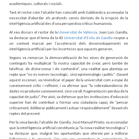
acadèmiques, culturals i socials.
Tant el rector com l'alcalde han coincidit amb Gabilondo a assenyalar la
necessitat d'abordar els profunds canvis derivats de la irrupció de la
intel·ligència artificial des d'una perspectiva crítica i humanista.
Al seu discurs el rector de la
Universitat de València
, Juan Luis Gandía,
va destacar que el lema de la 43
Universitat d’Estiu de Gandia
respon a
un context marcat per l’acceleració dels desenvolupaments en
intel·ligència artificial i per les incerteses que aquests generen.
Segons va remarcar, la democratització de les eines de generació de
continguts ha multiplicat “la nostra capacitat de crear, però també de
falsificar, de distorsionar i de confondre”, una realitat que planteja un
repte que “no és només tecnològic, sinó epistemològic i polític”. Davant
aquest escenari, va reivindicar el paper de la universitat com a espai de
coneixement crític i reflexió, i va afirmar que “la sobreabundància de
dades no produeix coneixement, sinó soroll, fragmentació i pèrdua de la
capacitat de judici”. Per això, va defensar que les institucions d’educació
superior han de contribuir a formar una ciutadania capaç de “pensar
críticament, deliberar públicament i actuar responsablement” davant els
reptes del present.
Per la seua banda, l’alcalde de Gandia, José Manuel Prieto, va assenyalar
que la intel·ligència artificial constitueix ja “la nova realitat tecnològica” i
va destacar que, malgrat les oportunitats que ofereix per a millorar
l’eficiència i la precisió, “en cap cas reemplaça la consciència, la