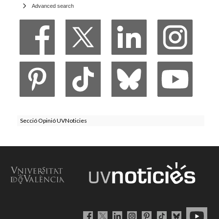
Advanced search
Secció Opinió UVNoticies