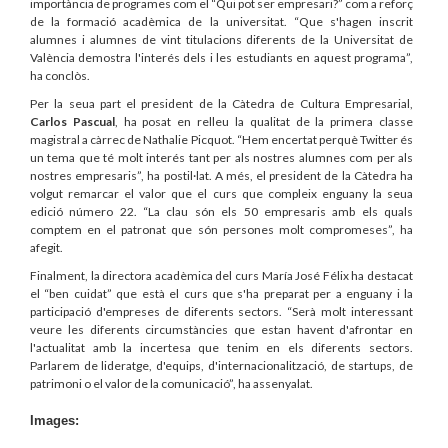
importància de programes com el “Qui pot ser empresari?” com a reforç
de la formació acadèmica de la universitat. “Que s'hagen inscrit
alumnes i alumnes de vint titulacions diferents de la Universitat de
València demostra l'interés dels i les estudiants en aquest programa”,
ha conclòs.
Per la seua part el president de la Càtedra de Cultura Empresarial,
Carlos Pascual
, ha posat en relleu la qualitat de la primera classe
magistral a càrrec de Nathalie Picquot. “Hem encertat perquè Twitter és
un tema que té molt interés tant per als nostres alumnes com per als
nostres empresaris”, ha postil·lat. A més, el president de la Càtedra ha
volgut remarcar el valor que el curs que compleix enguany la seua
edició número 22. “La clau són els 50 empresaris amb els quals
comptem en el patronat que són persones molt compromeses”, ha
afegit.
Finalment, la directora acadèmica del curs María José Félix ha destacat
el “ben cuidat” que està el curs que s'ha preparat per a enguany i la
participació d'empreses de diferents sectors. “Serà molt interessant
veure les diferents circumstàncies que estan havent d'afrontar en
l'actualitat amb la incertesa que tenim en els diferents sectors.
Parlarem de lideratge, d'equips, d'internacionalització, de startups, de
patrimoni o el valor de la comunicació”, ha assenyalat.
Images: