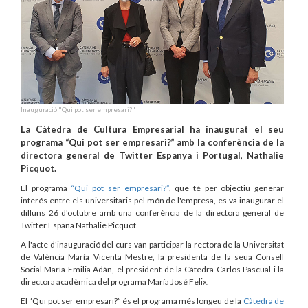
Inauguració "Qui pot ser empresari?"
La Càtedra de Cultura Empresarial ha inaugurat el seu
programa “Qui pot ser empresari?” amb la conferència de la
directora general de Twitter Espanya i Portugal, Nathalie
Picquot.
El programa
“Qui pot ser empresari?”
, que té per objectiu generar
interés entre els universitaris pel món de l'empresa, es va inaugurar el
dilluns 26 d'octubre amb una conferència de la directora general de
Twitter España Nathalie Picquot.
A l'acte d'inauguració del curs van participar la rectora de la Universitat
de València María Vicenta Mestre, la presidenta de la seua Consell
Social María Emilia Adán, el president de la Càtedra Carlos Pascual i la
directora acadèmica del programa María José Felix.
El “Qui pot ser empresari?” és el programa més longeu de la
Càtedra de