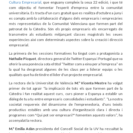
Cultura Empresarial
, que enguany compleix la seua 22 edició, i que té
com objectiu el fomentar l'esperit d'empresa entre la comunitat
universitària. Es tracta d'un curs gratuït que es realitza d'octubre a juny i
es compta amb la col·laboració d'alguns dels empresaris i empresàries
més representatius de la Comunitat Valenciana que formen part del
patronat de la Càtedra. Són els propis empresaris els encarregats de
transmetre als estudiants mitjançant classes magistrals les seues
experiències així com determinats aspectes sobre la creació i direcció
empresarial.
La primera de les sessions formatives ha tingut com a protagonista a
Nathalie Picquot
, directora general de Twitter Espanya i Portugal que va
oferir la una ponència sota el títol “Twitter com a eina per a l'empresa” en
la qual ha desgranat algunes de les claus per a liderar equips o les
qualitats que ha de tindre el líder d'un projecte empresarial.
La rectora de la Universitat de València
M.ª Vicenta Mestre
ha volgut
primer de tot agrair “la implicació de tots els que formen part de la
Càtedra i fan realitat aquest curs, curs pioner a Espanya a establir un
diàleg de tu a tu entre empresaris consolidades i estudiants”. “La nostra
societat requereix del dinamisme de l'emprenedoria, d'uns teixits
productius estables amb una cultura d'organització clara i directa i
programes com "Qui pot ser empresari?" fomenten aquests valors”, ha
assenyalat la rectora.
M.ª Emilia Adán
presidenta del Consell Social de la UV ha ressaltat la