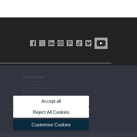
Press section
UVCommunication
Press releases
Government agenda
Governance
arrangements
The UV in the press
Accept all
Corporative information
Reject All Cookies
Customise Cookies