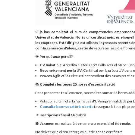
Si ja has completat el curs de competències emprenedore
Universitat de València. No és un certificat més: és el segel
les empreses. Està dirigit a estudiants i egressats recents 
com la generació d'idees, gestió de recursos i acció empren
🎯
Per què anar per ell?
CV Imbatible:
Acredita els teus soft skills sota el Marc Eu
Reconeixement per la UV:
Certificat per la pròpia UV per a
Procés Àgil:
Valida el teu talent resolent dos casos pràctics
📚
Completa les teues 25 hores d'especialització
Per a presentar-te a l'examen, necessites sumar 25 hores add
Pots consultar l'oferta formativa d'UVemprén validada p
Consulta la convocatòria oberta
i assegura la teua plaça p
📌
Inscripcions fins al 14 d'abril
📝 L'examen
es realitzarà de manera presencial el
6 de maig.
No deixes que el teu esforç es quede sense certificar!