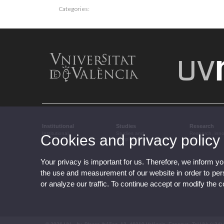
Categories:
Institutional
Studies
Research
Institutional
Studies and
Research, inn
Cookies and privacy policy
complementary training
transfer
Your privacy is important for us. Therefore, we inform y
the use and measurement of our website in order to perso
or analyze our traffic. To continue accept or modify the 