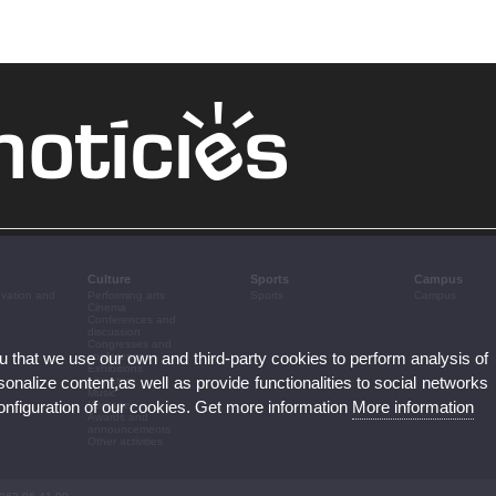
Culture
Sports
Campus
ovation and
Performing arts
Sports
Campus
Cinema
Conferences and
discussion
Congresses and
ou that we use our own and third-party cookies to perform analysis of
conferences
Exhibitions
nalize content,as well as provide functionalities to social networks
Literature
Music
configuration of our cookies. Get more information
More information
Heritage
Awards and
announcements
Other activities