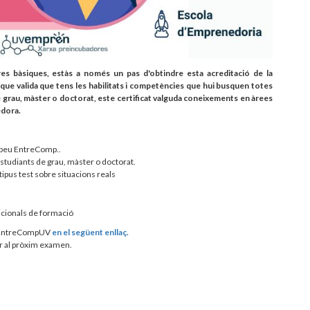
s bàsiques, estàs a només un pas d'obtindre esta acreditació de la
l que valida que tens les habilitats i competències que hui busquen totes
de grau, màster o doctorat, este certificat valguda coneixements en àrees
edora.
ropeu EntreComp..
 estudiants de grau, màster o doctorat.
 tipus test sobre situacions reals
icionals de formació
er EntreCompUV
en el següent enllaç.
er al pròxim examen.