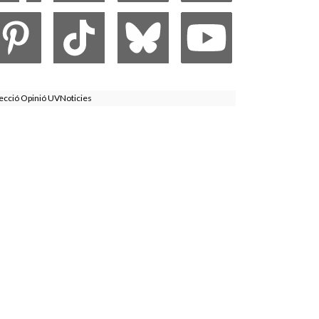
ecció Opinió UVNoticies