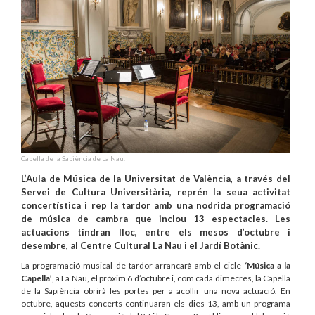
Capella de la Sapiència de La Nau.
L’Aula de Música de la Universitat de València, a través del
Servei de Cultura Universitària, reprén la seua activitat
concertística i rep la tardor amb una nodrida programació
de música de cambra que inclou 13 espectacles. Les
actuacions tindran lloc, entre els mesos d’octubre i
desembre, al Centre Cultural La Nau i el Jardí Botànic.
La programació musical de tardor arrancarà amb el cicle
‘Música a la
Capella’
, a La Nau, el pròxim 6 d’octubre i, com cada dimecres, la Capella
de la Sapiència obrirà les portes per a acollir una nova actuació. En
octubre, aquests concerts continuaran els dies 13, amb un programa