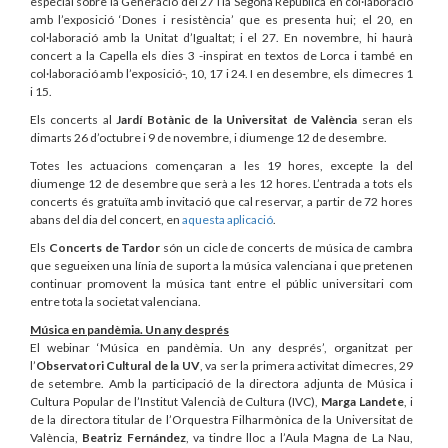
especial sobre la Generació del 27 i la Segona República en col·laboració
amb l’exposició ‘Dones i resistència’ que es presenta hui; el 20, en
col·laboració amb la Unitat d’Igualtat; i el 27. En novembre, hi haurà
concert a la Capella els dies 3 -inspirat en textos de Lorca i també en
col·laboració amb l’exposició-, 10, 17 i 24. I en desembre, els dimecres 1
i 15.
Els concerts al
Jardí Botànic de la Universitat de València
seran els
dimarts 26 d’octubre i 9 de novembre, i diumenge 12 de desembre.
Totes les actuacions començaran a les 19 hores, excepte la del
diumenge 12 de desembre que serà a les 12 hores. L’entrada a tots els
concerts és gratuïta amb invitació que cal reservar, a partir de 72 hores
abans del dia del concert, en
aquesta aplicació
.
Els
Concerts de Tardor
són un cicle de concerts de música de cambra
que segueixen una línia de suport a la música valenciana i que pretenen
continuar promovent la música tant entre el públic universitari com
entre tota la societat valenciana.
Música en pandèmia. Un any després
El webinar ‘Música en pandèmia. Un any després’, organitzat per
l’
Observatori Cultural de la UV
, va ser la primera activitat dimecres, 29
de setembre. Amb la participació de la directora adjunta de Música i
Cultura Popular de l’Institut Valencià de Cultura (IVC),
Marga Landete
, i
de la directora titular de l’Orquestra Filharmònica de la Universitat de
València,
Beatriz Fernández
, va tindre lloc a l’Aula Magna de La Nau,