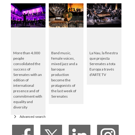
More than 4,000
Band music,
La Nau, la finestra
people
female voices,
que projecta
consolidated the
mixed jazz and a
Serenates a tota
success of
baroque
Europa a través
Serenates with an
production
d'ARTE TV
edition of
become the
international
protagonists of
presence and of
the last week of
commitment with
Serenates
equality and
diversity
Advanced search