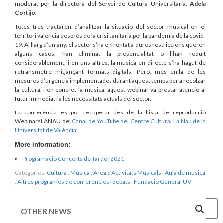
moderat per la directora del Servei de Cultura Universitària,
Adela
Cortijo
.
Totes tres tractaren d’analitzar la situació del sector musical en el
territori valencià després de la crisi sanitària per la pandèmia de la covid-
19. Al llarg d’un any, el sector s’ha enfrontat a dures restriccions que, en
alguns casos, han eliminat la presencialitat o l’han reduït
considerablement, i en uns altres, la música en directe s’ha hagut de
retransmetre mitjançant formats digitals. Però, més enllà de les
mesures d’urgència implementades durant aquest temps per a recolzar
la cultura, i en concret la música, aquest webinar va prestar atenció al
futur immediat i a les necessitats actuals del sector.
La conferència es pot recuperar des de la llista de reproducció
WebinarsLANAU del
Canal de YouTube del Centre Cultural La Nau de la
Universitat de València
.
More information:
Programació Concerts de Tardor 2021
Categories:
Cultura
,
Música
,
Àrea d'Activitats Musicals
,
Aula de música
,
Altres programes de conferències i debats
,
Fundació General UV
Cercar
OTHER NEWS