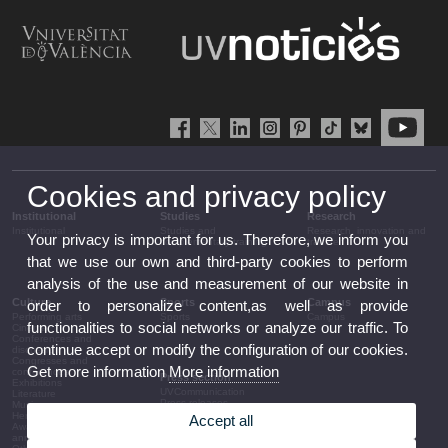
Cookies and privacy policy
Institutional
Studies
Research
Institutional
Studies and
Research, innovation and
Your privacy is important for us. Therefore, we inform you
complementary training
transfer
that we use our own and third-party cookies to perform
analysis of the use and measurement of our website in
Culture
Sports
Campus
order to personalize content,as well as provide
Performing arts
Sports
Campus
functionalities to social networks or analyze our traffic. To
Cinema
Conferences and
continue accept or modify the configuration of our cookies.
discussion
Congresses and
Get more information
More information
conferences
Press section
Exhibitions
UVCommunication
Literature
Press releases
Music
Government agenda
Heritage
Accept all
Governance
Awards and
arrangements
announcements
The UV in the press