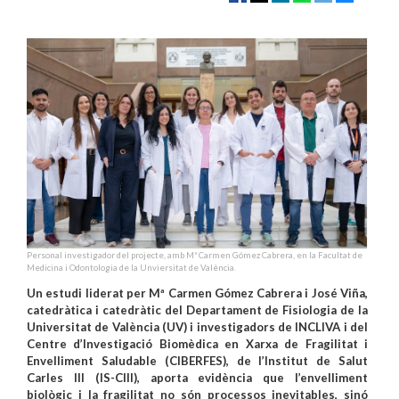
Personal investigador del projecte, amb Mª Carmen Gómez Cabrera, en la Facultat de
Medicina i Odontologia de la Unviersitat de València.
Un estudi liderat per Mª Carmen Gómez Cabrera i José Viña,
catedràtica i catedràtic del Departament de Fisiologia de la
Universitat de València (UV) i investigadors de INCLIVA i del
Centre d’Investigació Biomèdica en Xarxa de Fragilitat i
Envelliment Saludable (CIBERFES), de l’Institut de Salut
Carles III (IS-CIII), aporta evidència que l’envelliment
biològic i la fragilitat no són processos inevitables, sinó