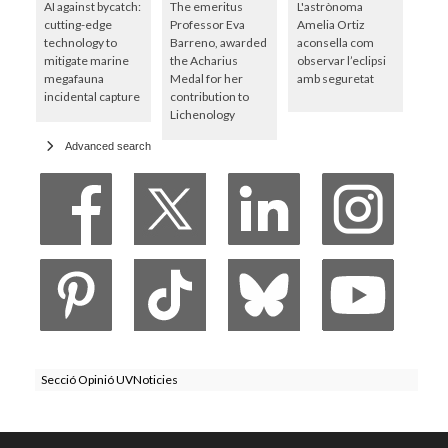
AI against bycatch:
The emeritus
L'astrònoma
cutting-edge
Professor Eva
Amelia Ortiz
technology to
Barreno, awarded
aconsella com
mitigate marine
the Acharius
observar l’eclipsi
megafauna
Medal for her
amb seguretat
incidental capture
contribution to
Lichenology
Advanced search
Secció Opinió UVNoticies