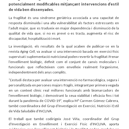
potencialment modificables mitjançant intervencions d’estil
de vida ben dissenyades.
La fragilitat és una síndrome geriàtrica associada a una capacitat de
resposta disminuïda i una alta vulnerabilitat als factors estressants en
l’adult major, que es tradueix en major dependència i disminució de la
qualitat de vida que, si no es prevé o es tracta, augmenta el risc de
discapacitat, hospitalització i mort.
La investigació, els resultats de la qual acaben de publicar-se en la
revista
Aging Cell
, va avaluar si una intervenció basada en exercici físic
supervisat i suplementació nutricional poden revertir la fragilitat i frenar
l’envelliment biològic, definit com el conjunt de canvis moleculars i
funcionals que reflecteixen com envelleix realment l’organisme,
independentment dels anys complits.
“L’estudi destaca per avaluar una intervenció no farmacològica, segura i
personalitzada en persones majors fràgils, integrant per primera vegada
en un context clínic real millores funcionals amb biomarcadors de
l’envelliment biològic, i demostrant la seua viabilitat i eficàcia fins i tot
durant la pandèmia de COVID-19”, explica Mª Carmen Gómez Cabrera,
també coordinadora del Grup d’Investigació en Exercici, Nutrició i Estil
de Vida Saludable d’INCLIVA.
El treball que també codirigeix José Viña, coordinador del Grup
d’Investigació en Envelliment i Exercici Físic d’INCLIVA, aporta