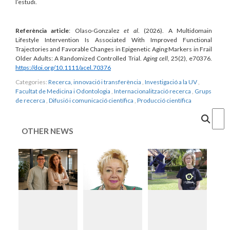
l’estudi.
Referència article
: Olaso-Gonzalez
et al
. (2026). A Multidomain
Lifestyle Intervention Is Associated With Improved Functional
Trajectories and Favorable Changes in Epigenetic Aging Markers in Frail
Older Adults: A Randomized Controlled Trial.
Aging cell
, 25(2), e70376.
https://doi.org/10.1111/acel.70376
Categories:
Recerca, innovació i transferència
,
Investigació a la UV
,
Facultat de Medicina i Odontologia
,
Internacionalització recerca
,
Grups
de recerca
,
Difusió i comunicació científica
,
Producció científica
Cercar
OTHER NEWS