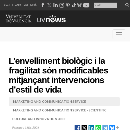
CASTELLANO
VALENCIÀ
Desple
L’envelliment biològic i la
fragilitat són modificables
mitjançant intervencions
d’estil de vida
MARKETING AND COMMUNICATION SERVICE
MARKETING AND COMMUNICATION SERVICE - SCIENTIFIC
CULTURE AND INNOVATION UNIT
February 16th, 2026