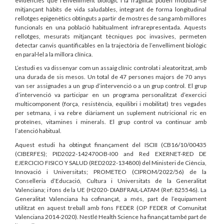
evidències que l’envelliment biològic i la fragilitat poden modular-se
mitjançant hàbits de vida saludables, integrant de forma longitudinal
rellotges epigenètics obtinguts a partir de mostres de sang amb millores
funcionals en una població habitualment infrarepresentada. Aquests
rellotges, mesurats mitjançant tècniques poc invasives, permeten
detectar canvis quantificables en la trajectòria de l’envelliment biològic
en paral·lel a la millora clínica.
L’estudi es va dissenyar com un assaig clínic controlat i aleatoritzat, amb
una durada de sis mesos. Un total de 47 persones majors de 70 anys
van ser assignades a un grup d’intervenció o a un grup control. El grup
d’intervenció va participar en un programa personalitzat d’exercici
multicomponent (força, resistència, equilibri i mobilitat) tres vegades
per setmana, i va rebre diàriament un suplement nutricional ric en
proteïnes, vitamines i minerals. El grup control va continuar amb
l’atenció habitual.
Aquest estudi ha obtingut finançament del ISCIII (CB16/10/00435
(CIBERFES); PID2022-142470OB-I00 and Red EXERNET-RED DE
EJERCICIO FISICO Y SALUD (RED2022-134800) del Ministeri de Ciència,
Innovació i Universitats; PROMETEO (CIPROM/2022/56) de la
Conselleria d’Educació, Cultura i Universitats de la Generalitat
Valenciana; i fons de la UE (H2020- DIABFRAIL-LATAM (Ref: 825546). La
Generalitat Valenciana ha cofinançat, a més, part de l’equipament
utilitzat en aquest treball amb fons FEDER (OP FEDER of Comunitat
Valenciana 2014-2020). Nestlé Health Science ha finançat també part de