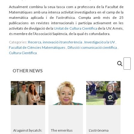
Actualment combina la seua tasca com a professora de la Facultat de
Matemàtiques amb una intensa activitat investigadora en el camp de la
matemàtica aplicada i de l'astrofísica. Compta amb més de 25
publicacions en revistes internacionals i participa activament en les
activitats de divulgació de la
Unitat de Cultura Científica
de la UV. A més,
és membre de l’Associació Sapiència, de la qual és cofundadora.
Categories:
Recerca, innovació i transferència
,
Investigació a la UV
,
Facultat de Ciències Matemàtiques
,
Difusió i comunicació científica
,
Cultura Científica
Cercar
OTHER NEWS
AI against bycatch:
The emeritus
L'astrònoma