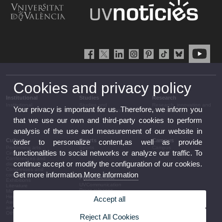
Cookies and privacy policy
Institutional
Studies
Research
Institutional
Studies and
Research, innovation and
Your privacy is important for us. Therefore, we inform you
complementary training
transfer
that we use our own and third-party cookies to perform
analysis of the use and measurement of our website in
Culture
Sports
Campus
order to personalize content,as well as provide
Performing arts
Sports
Campus
functionalities to social networks or analyze our traffic. To
Cinema
Conferences and
continue accept or modify the configuration of our cookies.
discussion
Congresses and
Get more information
More information
conferences
Press section
Exhibitions
UVCommunication
Literature
Press releases
Music
Government agenda
Heritage
Accept all
Governance
Awards and
arrangements
announcements
The UV in the press
Other activities
Reject All Cookies
Corporative information