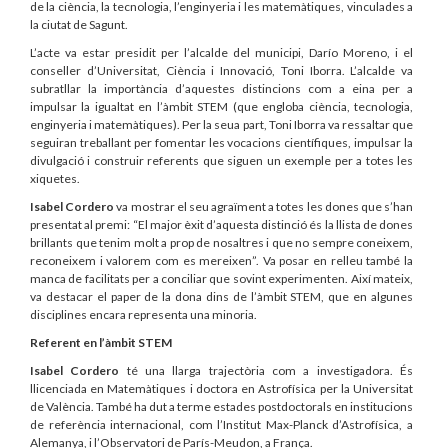
de la ciència, la tecnologia, l’enginyeria i les matemàtiques, vinculades a
la ciutat de Sagunt.
L’acte va estar presidit per l’alcalde del municipi, Darío Moreno, i el
conseller d’Universitat, Ciència i Innovació, Toni Iborra. L’alcalde va
subratllar la importància d’aquestes distincions com a eina per a
impulsar la igualtat en l’àmbit STEM (que engloba ciència, tecnologia,
enginyeria i matemàtiques). Per la seua part, Toni Iborra va ressaltar que
seguiran treballant per fomentar les vocacions científiques, impulsar la
divulgació i construir referents que siguen un exemple per a totes les
xiquetes.
Isabel Cordero
va mostrar el seu agraïment a totes les dones que s’han
presentat al premi: “El major èxit d’aquesta distinció és la llista de dones
brillants que tenim molt a prop de nosaltres i que no sempre coneixem,
reconeixem i valorem com es mereixen”. Va posar en relleu també la
manca de facilitats per a conciliar que sovint experimenten. Així mateix,
va destacar el paper de la dona dins de l’àmbit STEM, que en algunes
disciplines encara representa una minoria.
Referent en l’àmbit STEM
Isabel Cordero
té una llarga trajectòria com a investigadora. És
llicenciada en Matemàtiques i doctora en Astrofísica per la Universitat
de València. També ha dut a terme estades postdoctorals en institucions
de referència internacional, com l’Institut Max-Planck d’Astrofísica, a
Alemanya, i l’Observatori de París-Meudon, a França.