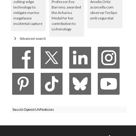
cutting-edge
Professor Eva
Amelia Ortiz
technology to
Barreno, awarded
aconsella com
mitigate marine
the Acharius
observar l’eclipsi
megafauna
Medal for her
amb seguretat
incidental capture
contribution to
Lichenology
Advanced search
Secció Opinió UVNoticies