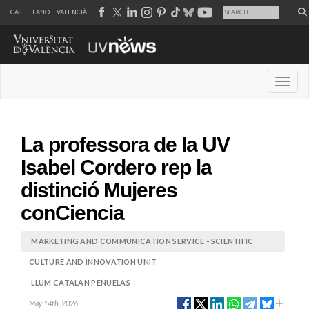
CASTELLANO
VALENCIÀ
Desple
La professora de la UV
Isabel Cordero rep la
distinció Mujeres
conCiencia
MARKETING AND COMMUNICATION SERVICE - SCIENTIFIC
CULTURE AND INNOVATION UNIT
LLUM CATALAN PEÑUELAS
May 14th, 2026