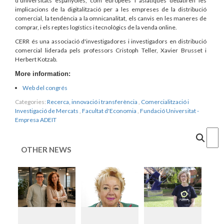
d'universitats espanyoles, com europees i asiàtiques debatiren les
implicacions de la digitalització per a les empreses de la distribució
comercial, la tendència a la omnicanalitat, els canvis en les maneres de
comprar, i els reptes logístics i tecnològics de la venda online.
CERR és una associació d'investigadores i investigadors en distribució
comercial liderada pels professors Cristoph Teller, Xavier Brusset i
Herbert Kotzab.
More information:
Web del congrés
Categories:
Recerca, innovació i transferència
,
Comercialització i
Investigació de Mercats
,
Facultat d'Economia
,
Fundació Universitat -
Empresa ADEIT
Cercar
OTHER NEWS