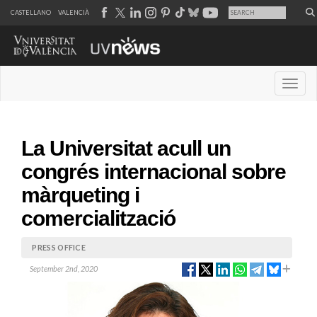
CASTELLANO
VALENCIÀ
Desple
La Universitat acull un
congrés internacional sobre
màrqueting i
comercialització
PRESS OFFICE
September 2nd, 2020