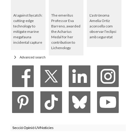
AI against bycatch:
The emeritus
L'astrònoma
cutting-edge
Professor Eva
Amelia Ortiz
technology to
Barreno, awarded
aconsella com
mitigate marine
the Acharius
observar l’eclipsi
megafauna
Medal for her
amb seguretat
incidental capture
contribution to
Lichenology
Advanced search
Secció Opinió UVNoticies