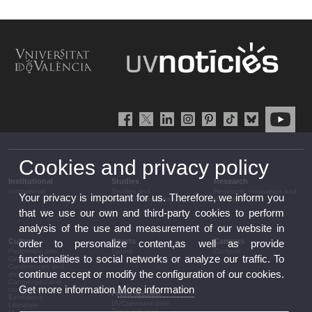
Cookies and privacy policy
Institutional
Studies
Research
Institutional
Studies and
Research, innovation and
Your privacy is important for us. Therefore, we inform you
complementary training
transfer
that we use our own and third-party cookies to perform
analysis of the use and measurement of our website in
Culture
Sports
Campus
order to personalize content,as well as provide
Performing arts
Sports
Campus
functionalities to social networks or analyze our traffic. To
Cinema
Conferences and
continue accept or modify the configuration of our cookies.
discussion
Congresses and
Get more information
More information
conferences
Press section
Exhibitions
UVCommunication
Literature
Press releases