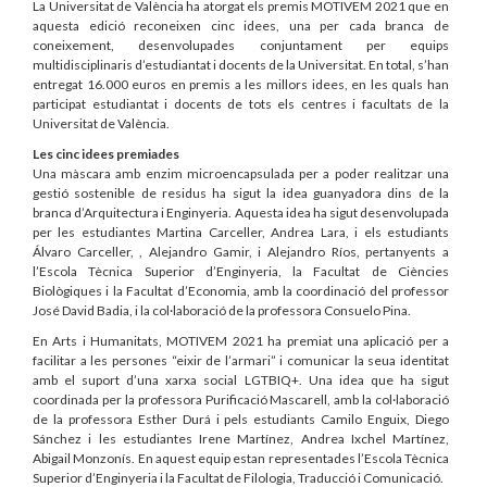
La Universitat de València ha atorgat els premis MOTIVEM 2021 que en
aquesta edició reconeixen cinc idees, una per cada branca de
coneixement, desenvolupades conjuntament per equips
multidisciplinaris d’estudiantat i docents de la Universitat. En total, s’han
entregat 16.000 euros en premis a les millors idees, en les quals han
participat estudiantat i docents de tots els centres i facultats de la
Universitat de València.
Les cinc idees premiades
Una màscara amb enzim microencapsulada per a poder realitzar una
gestió sostenible de residus ha sigut la idea guanyadora dins de la
branca d’Arquitectura i Enginyeria. Aquesta idea ha sigut desenvolupada
per les estudiantes Martina Carceller, Andrea Lara, i els estudiants
Álvaro Carceller, , Alejandro Gamir, i Alejandro Ríos, pertanyents a
l’Escola Tècnica Superior d’Enginyeria, la Facultat de Ciències
Biològiques i la Facultat d’Economia, amb la coordinació del professor
José David Badia, i la col·laboració de la professora Consuelo Pina.
En Arts i Humanitats, MOTIVEM 2021 ha premiat una aplicació per a
facilitar a les persones “eixir de l’armari” i comunicar la seua identitat
amb el suport d’una xarxa social LGTBIQ+. Una idea que ha sigut
coordinada per la professora Purificació Mascarell, amb la col·laboració
de la professora Esther Durá i pels estudiants Camilo Enguix, Diego
Sánchez i les estudiantes Irene Martínez, Andrea Ixchel Martínez,
Abigail Monzonís. En aquest equip estan representades l’Escola Tècnica
Superior d’Enginyeria i la Facultat de Filologia, Traducció i Comunicació.