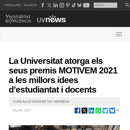
CASTELLANO
VALENCIÀ
Desple
La Universitat atorga els
seus premis MOTIVEM 2021
a les millors idees
d’estudiantat i docents
FUNDACIÓ UNIVERSITAT-EMPRESA
July 6th, 2021