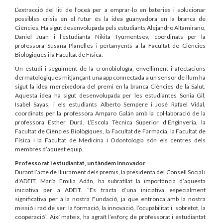
L’extracció del liti de l’oceà per a emprar-lo en bateries i solucionar
possibles crisis en el futur és la idea guanyadora en la branca de
Ciències. Ha sigut desenvolupada pels estudiants Alejandro Altamirano,
Daniel Juan i l'estudianta Nikita Tyumentsev, coordinats per la
professora Susana Planelles i pertanyents a la Facultat de Ciències
Biològiques i la Facultat de Física.
Un estudi i seguiment de la cronobiología, envelliment i afectacions
dermatològiques mitjançant una app connectada a un sensor de llum ha
sigut la idea mereixedora del premi en la branca Ciències de la Salut.
Aquesta idea ha sigut desenvolupada per les estudiantes Sonia Gil,
Isabel Sayas, i els estudiants Alberto Sempere i José Rafael Vidal,
coordinats per la professora Amparo Galán amb la col·laboració de la
professora Esther Durá. L’Escola Tècnica Superior d’Enginyeria, la
Facultat de Ciències Biològiques, la Facultat de Farmàcia, la Facultat de
Física i la Facultat de Medicina i Odontologia són els centres dels
membres d’aquest equip.
Professorat i estudiantat, un tàndem innovador
Durant l’acte de lliurament dels premis, la presidenta del Consell Social i
d'ADEIT, María Emilia Adán, ha subratllat la importància d’aquesta
iniciativa per a ADEIT. “Es tracta d’una iniciativa especialment
significativa per a la nostra Fundació, ja que entronca amb la nostra
missió i raó de ser: la formació, la innovació, l’ocupabilitat i, sobretot, la
cooperació”. Així mateix, ha agraït l’esforç de professorat i estudiantat