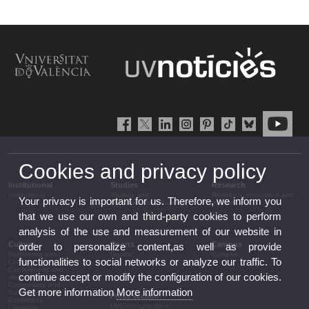
Cookies and privacy policy
Institutional
Studies
Research
Institutional
Studies and
Research, innovation and
Your privacy is important for us. Therefore, we inform you
complementary training
transfer
that we use our own and third-party cookies to perform
analysis of the use and measurement of our website in
Culture
Sports
Campus
order to personalize content,as well as provide
Performing arts
Sports
Campus
functionalities to social networks or analyze our traffic. To
Cinema
Conferences and
continue accept or modify the configuration of our cookies.
discussion
Congresses and
Get more information
More information
conferences
Press section
Exhibitions
UVCommunication
Literature