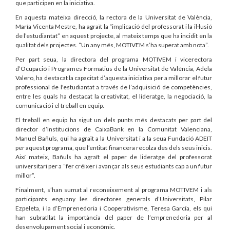
que participen en la iniciativa.
En aquesta mateixa direcció, la rectora de la Universitat de València,
María Vicenta Mestre, ha agraït la “implicació del professorat i la il·lusió
de l’estudiantat” en aquest projecte, al mateix temps que ha incidit en la
qualitat dels projectes. “Un any més, MOTIVEM s’ha superat amb nota”.
Per part seua, la directora del programa MOTIVEM i vicerectora
d’Ocupació i Programes Formatius de la Universitat de València, Adela
Valero, ha destacat la capacitat d’aquesta iniciativa per a millorar el futur
professional de l'estudiantat a través de l’adquisició de competències,
entre les quals ha destacat la creativitat, el lideratge, la negociació, la
comunicació i el treball en equip.
El treball en equip ha sigut un dels punts més destacats per part del
director d’Institucions de CaixaBank en la Comunitat Valenciana,
Manuel Bañuls, qui ha agraït a la Universitat i a la seua Fundació ADEIT
per aquest programa, que l’entitat financera recolza des dels seus inicis.
Així mateix, Bañuls ha agraït el paper de lideratge del professorat
universitari per a “fer créixer i avançar als seus estudiants cap a un futur
millor”.
Finalment, s’han sumat al reconeixement al programa MOTIVEM i als
participants enguany les directores generals d’Universitats, Pilar
Ezpeleta, i la d’Emprenedoria i Cooperativisme, Teresa García, els qui
han subratllat la importància del paper de l’emprenedoria per al
desenvolupament social i econòmic.