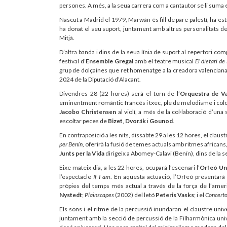
persones. A més, a la seua carrera com a cantautor se li sum
Nascut a Madrid el 1979, Marwán és fill de pare palestí, ha es
ha donat el seu suport, juntament amb altres personalitats de l
Mitjà.
D’altra banda i dins de la seua línia de suport al repertori co
festival d’
Ensemble Gregal
amb el teatre musical
El dietari d
grup de dolçaines que ret homenatge a la creadora valenciana,
2024 de la Diputació d’Alacant.
Divendres 28 (22 hores) serà el torn de l’
Orquestra de Va
eminentment romàntic francés i txec, ple de melodisme i color
Jacobo Christensen
al violí, a més de la col·laboració d’una
escoltar peces de
Bizet
,
Dvorák
i
Gounod
.
En contraposició a les nits, dissabte 29 a les 12 hores, el clau
per Benín
, oferirà la fusió de temes actuals amb ritmes african
Junts per la Vida
dirigeix a Abomey-Calavi (Benín), dins de la se
Eixe mateix dia, a les 22 hores, ocuparà l’escenari l’
Orfeó Uni
l’espectacle
If I am
. En aquesta actuació, l’Orfeó presentar
pròpies del temps més actual a través de la força de l’ame
Nystedt
;
Plainscapes
(2002) del letó
Peteris Vasks
; i el
Concerto
Els sons i el ritme de la percussió inundaran el claustre un
juntament amb la secció de percussió de la Filharmònica univ