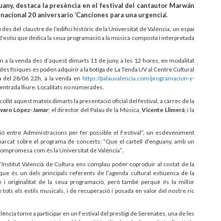
guany, destaca la presència en el festival del cantautor Marwán
ernacional 20 aniversario ‘Canciones para una urgencia’.
es del claustre de l’edifici històric de la Universitat de València, un espai
 d’estiu que dedica la seua programació a la música composta i interpretada
n a la venda des d’aquest dimarts 11 de juny, a les 12 hores, en modalitat
des físiques es poden adquirir a la botiga de La Tenda UV al Centre Cultural
a
del 28/06 22h, a la venda en
https://palauvalencia.com/programacion-y-
entrada lliure. Localitats no numerades.
acollit aquest mateix dimarts la presentació oficial del festival, a càrrec de la
varo López-Jamar
; el director del Palau de la Música,
Vicente Llimerá
; i la
ció entre Administracions per fer possible el Festival”, un esdeveniment
emarcat sobre el programa de concerts: “Que el cartell d’enguany, amb un
 compromesa com és la Universitat de València”.
’Institut Valencià de Cultura ens complau poder coproduir al costat de la
que és un dels principals referents de l’agenda cultural estiuenca de la
 i originalitat de la seua programació, però també perquè és la millor
ots els estils musicals, i de recuperació i posada en valor del nostre ric
ncia torne a participar en un Festival del prestigi de Serenates, una de les