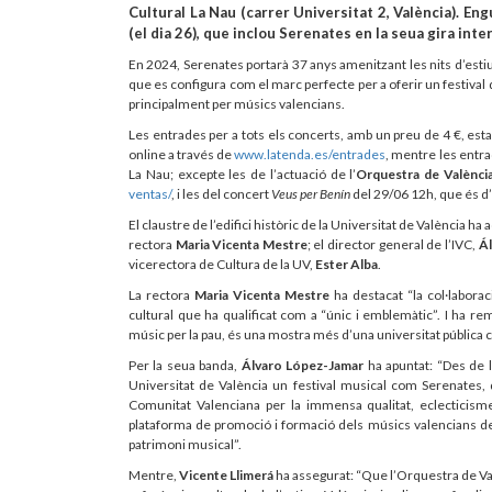
Cultural La Nau (carrer Universitat 2, València). En
(el dia 26), que inclou Serenates en la seua gira int
En 2024, Serenates portarà 37 anys amenitzant les nits d’estiu d
que es configura com el marc perfecte per a oferir un festival
principalment per músics valencians.
Les entrades per a tots els concerts, amb un preu de 4 €, esta
online a través de
www.latenda.es/entrades
, mentre les entra
La Nau; excepte les de l’actuació de l’
Orquestra de Valènci
ventas/
, i les del concert
Veus per Benín
del 29/06 12h, que és d’
El claustre de l’edifici històric de la Universitat de València ha 
rectora
Maria Vicenta Mestre
; el director general de l’IVC,
Ál
vicerectora de Cultura de la UV,
Ester Alba
.
La rectora
Maria Vicenta Mestre
ha destacat “la col·labora
cultural que ha qualificat com a “únic i emblemàtic”. I ha r
músic per la pau, és una mostra més d’una universitat pública
Per la seua banda,
Álvaro López-Jamar
ha apuntat: “Des de l
Universitat de València un festival musical com Serenates, 
Comunitat Valenciana per la immensa qualitat, eclecticisme
plataforma de promoció i formació dels músics valencians de t
patrimoni musical”.
Mentre,
Vicente Llimerá
ha assegurat: “Que l’Orquestra de Valè