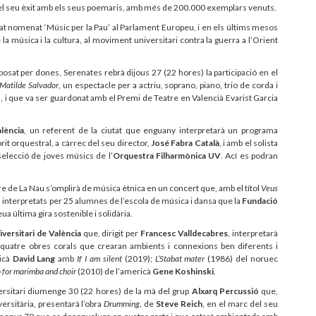
a el seu èxit amb els seus poemaris, amb més de 200.000 exemplars venuts.
tat nomenat ‘Músic per la Pau’ al Parlament Europeu, i en els últims mesos
a música i la cultura, al moviment universitari contra la guerra a l’Orient
mposat per dones, Serenates rebrà dijous 27 (22 hores) la participació en el
e Matilde Salvador
, un espectacle per a actriu, soprano, piano, trio de corda i
 i que va ser guardonat amb el Premi de Teatre en Valencià Evarist Garcia
lència
, un referent de la ciutat que enguany interpretarà un programa
it orquestral, a càrrec del seu director,
José Fabra Català
, i amb el solista
 selecció de joves músics de l’
Orquestra Filharmònica UV
. Ací es podran
stre de La Nau s’omplirà de música ètnica en un concert que, amb el títol
Veus
s, interpretats per 25 alumnes de l’escola de música i dansa que la
Fundació
ua última gira sostenible i solidària.
versitari de València
que, dirigit per
Francesc Valldecabres
, interpretarà
à quatre obres corals que crearan ambients i connexions ben diferents i
ricà
David Lang
amb
If I am silent
(2019);
L’Stabat mater
(1986) del noruec
 for marimba and choir
(2010) de l’americà
Gene Koshinski
.
iversitari diumenge 30 (22 hores) de la mà del grup
Alxarq Percussió
que,
ersitària, presentarà l’obra
Drumming
, de
Steve Reich
, en el marc del seu