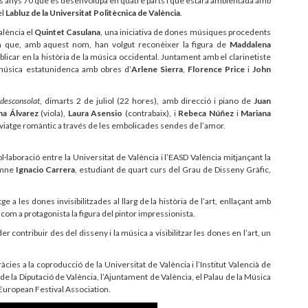
s anys 70 que es desenvolupa en quatre parts i que estarà ambientada amb
el
Labluz de la Universitat Politècnica de València
.
València el
Quintet Casulana
, una iniciativa de dones músiques procedents
na que, amb aquest nom, han volgut reconèixer la figura de
Maddalena
icar en la història de la música occidental. Juntament amb el clarinetiste
música estatunidenca amb obres d’
Arlene Sierra
,
Florence Price
i
John
desconsolat
, dimarts 2 de juliol (22 hores), amb direcció i piano de
Juan
ina Álvarez
(viola),
Laura Asensio
(contrabaix), i
Rebeca Núñez
i
Mariana
n viatge romàntic a través de les embolicades sendes de l’amor.
col·laboració entre la Universitat de València i l’EASD València mitjançant la
lumne
Ignacio Carrera
, estudiant de quart curs del Grau de Disseny Gràfic,
e a les dones invisibilitzades al llarg de la història de l’art, enllaçant amb
 com a protagonista la figura del pintor impressionista.
 contribuir des del disseny i la música a visibilitzar les dones en l’art, un
cies a la coproducció de la Universitat de València i l’Institut Valencià de
a de la Diputació de València, l’Ajuntament de València, el Palau de la Música
l’European Festival Association.