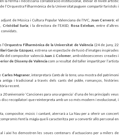
n la ferma i necessària col·laboració institucional, elevar el nivell artístic
 de l’Orquestra Filharmònica de la Universitat puguen compartir faristols i
r adjunt de Música i Cultura Popular Valenciana de l’IVC,
Joan Cerveró
; el
a,
Cristóbal Suria
; i la directora de l’EASD,
Rosa Esteban
, entre d’altres
s convidats.
 l’
Orquestra Filharmònica de la Universitat de València
(24 de juny, 22
ilari Garcia Gázquez
, estrena un espectacle de fusió d’imatges inspirades
olla
del compositor valencià
Juan J. Colomer
, amb videoescenes creades i
perior de Disseny de València
com a resultat del taller impartit per l’artista
de
Carles Magraner
, interpretarà
Cants de la terra
, una mostra del patrimoni
 antiga i tradicional a través dels cants del poble, romanços, històries
tòria recent.
ra
20 aniversario
‘Canciones para una urgencia’ d’una de les principals veus
n disc recopilatori que reinterpreta amb un so més modern i evolucionat, i
compositor, músic i cantant, aterrarà a La Nau per a oferir un concert
ompromís fent la màgia que li caracteritza per a convertir allò personal en
l i així ho demostren les seues centenars d’actuacions per a milers de