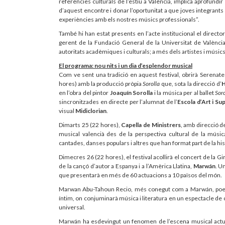
referències culturals de l’estiu a València, implica aprofundir e
d’aquest encontre i donar l’oportunitat a que joves integrants
experiències amb els nostres músics professionals”.
També hi han estat presents en l’acte institucional el directo
gerent de la Fundació General de la Universitat de Valènci
autoritats acadèmiques i culturals; a més dels artistes i músic
El programa: nou nits i un dia d’esplendor musical
Com ve sent una tradició en aquest festival, obrirà Serenates
hores) amb la producció pròpia
Sorolla
que, sota la direcció d’
H
en l’obra del pintor
Joaquín Sorolla
i la música per al ballet
Sor
sincronitzades en directe per l’alumnat de l’
Escola d’Art i Su
visual
Midiclorian
.
Dimarts 25 (22 hores),
Capella de Ministrers
, amb direcció 
musical valencià des de la perspectiva cultural de la música
cantades, danses populars i altres que han format part de la his
Dimecres 26 (22 hores), el festival acollirà el concert de la Gi
de la cançó d’autor a Espanya i a l’Amèrica Llatina,
Marwán
. U
que presentarà en més de 60 actuacions a 10 països del món.
Marwan Abu-Tahoun Recio, més conegut com a Marwán, poeta, 
íntim, on conjuminarà música i literatura en un espectacle de c
universal.
Marwán ha esdevingut un fenomen de l’escena musical actua