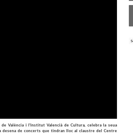
S
 de València i l’Institut Valencià de Cultura, celebra la seua
na desena de concerts que tindran lloc al claustre del Centre