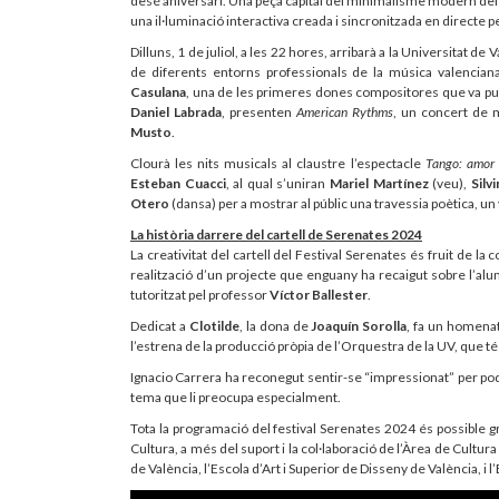
desé aniversari. Una peça capital del minimalisme modern del
una il·luminació interactiva creada i sincronitzada en directe p
Dilluns, 1 de juliol, a les 22 hores, arribarà a la Universitat de 
de diferents entorns professionals de la música valencia
Casulana
, una de les primeres dones compositores que va publ
Daniel Labrada
, presenten
American Rythms
, un concert de 
Musto
.
Clourà les nits musicals al claustre l’espectacle
Tango: amor 
Esteban Cuacci
, al qual s’uniran
Mariel Martínez
(veu),
Silv
Otero
(dansa) per a mostrar al públic una travessia poètica, u
La història darrere del cartell de Serenates 2024
La creativitat del cartell del Festival Serenates és fruit de la 
realització d’un projecte que enguany ha recaigut sobre l’a
tutoritzat pel professor
Víctor Ballester
.
Dedicat a
Clotilde
, la dona de
Joaquín Sorolla
, fa un homenatg
l’estrena de la producció pròpia de l’Orquestra de la UV, que té
Ignacio Carrera ha reconegut sentir-se “impressionat” per poder
tema que li preocupa especialment.
Tota la programació del festival Serenates 2024 és possible grà
Cultura, a més del suport i la col·laboració de l’Àrea de Cultur
de València, l’Escola d’Art i Superior de Disseny de València, i 