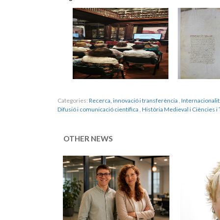
Categories:
Recerca, innovació i transferència
,
Internacionali
Difusió i comunicació científica
,
Història Medieval i Ciències 
OTHER NEWS