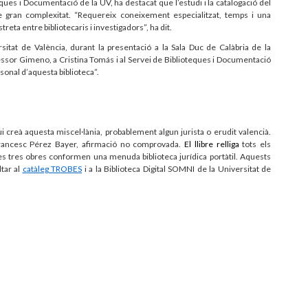
ques i Documentació de la UV, ha destacat que l’estudi i la catalogació del
de gran complexitat. “Requereix coneixement especialitzat, temps i una
treta entre bibliotecaris i investigadors”, ha dit.
sitat de València, durant la presentació a la Sala Duc de Calàbria de la
ofessor Gimeno, a Cristina Tomás i al Servei de Biblioteques i Documentació
rsonal d’aquesta biblioteca”.
 creà aquesta miscel·lània, probablement algun jurista o erudit valencià.
Francesc Pérez Bayer, afirmació no comprovada.
El llibre relliga
tots els
les tres obres conformen una menuda biblioteca jurídica portàtil. Aquests
ltar al
catàleg TROBES
i a la Biblioteca Digital SOMNI de la Universitat de