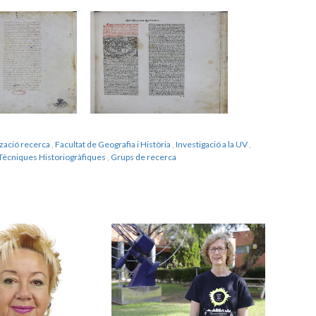
tzació recerca
,
Facultat de Geografia i Història
,
Investigació a la UV
,
i Tècniques Historiogràfiques
,
Grups de recerca