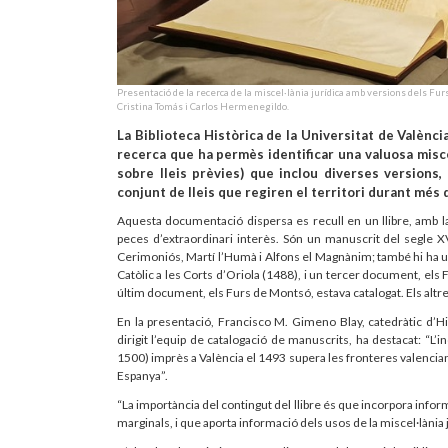
Presentació de la recerca de la miscel·lània jurídica amb versions dels Fu
Cristina Tomás i Carlos Hermenegildo.
La Biblioteca Històrica de la Universitat de Valènci
recerca que ha permès identificar una valuosa misce
sobre lleis prèvies) que inclou diverses versions,
conjunt de lleis que regiren el territori durant més 
Aquesta documentació dispersa es recull en un llibre, amb la
peces d’extraordinari interès. Són un manuscrit del segle X
Cerimoniós, Martí l’Humà i Alfons el Magnànim; també hi ha un
Catòlic a les Corts d’Oriola (1488), i un tercer document, el
últim document, els Furs de Montsó, estava catalogat. Els alt
En la presentació, Francisco M. Gimeno Blay, catedràtic d’H
dirigit l’equip de catalogació de manuscrits, ha destacat: “L’
1500) imprès a València el 1493 supera les fronteres valencian
Espanya”.
“La importància del contingut del llibre és que incorpora inform
marginals, i que aporta informació dels usos de la miscel·làn