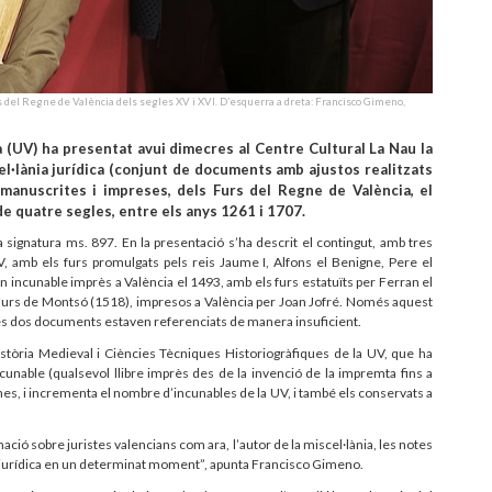
rs del Regne de València dels segles XV i XVI. D’esquerra a dreta: Francisco Gimeno,
a (UV) ha presentat avui dimecres al Centre Cultural La Nau la
l·lània jurídica (conjunt de documents amb ajustos realitzats
 manuscrites i impreses, dels Furs del Regne de València, el
de quatre segles, entre els anys 1261 i 1707.
 signatura ms. 897. En la presentació s’ha descrit el contingut, amb tres
V, amb els furs promulgats pels reis Jaume I, Alfons el Benigne, Pere el
 incunable imprès a València el 1493, amb els furs estatuïts per Ferran el
s Furs de Montsó (1518), impresos a València per Joan Jofré. Només aquest
res dos documents estaven referenciats de manera insuficient.
istòria Medieval i Ciències Tècniques Historiogràfiques de la UV, que ha
incunable (qualsevol llibre imprès des de la invenció de la impremta fins a
es, i incrementa el nombre d’incunables de la UV, i també els conservats a
ació sobre juristes valencians com ara, l’autor de la miscel·lània, les notes
ia jurídica en un determinat moment”, apunta Francisco Gimeno.