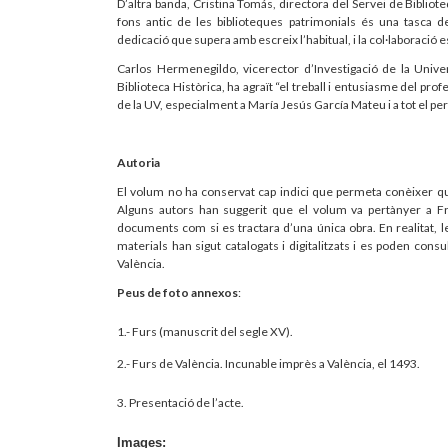
D’altra banda, Cristina Tomás, directora del Servei de Bibliote
fons antic de les biblioteques patrimonials és una tasca 
dedicació que supera amb escreix l’habitual, i la col·laboració es
Carlos Hermenegildo, vicerector d’Investigació de la Univer
Biblioteca Històrica, ha agraït “el treball i entusiasme del pr
de la UV, especialment a María Jesús García Mateu i a tot el pe
Autoria
El volum no ha conservat cap indici que permeta conèixer qui
Alguns autors han suggerit que el volum va pertànyer a 
documents com si es tractara d’una única obra. En realitat, 
materials han sigut catalogats i digitalitzats i es poden consu
València.
Peus de foto annexos
:
1.- Furs (
manuscrit del segle XV).
2.-
Furs de València. Incunable imprès a València, el 1493.
3. Presentació de l’acte.
Images: