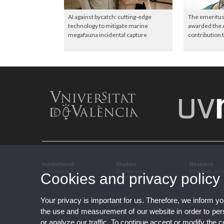
AI against bycatch: cutting-edge
The emeritus
technology to mitigate marine
awarded the 
megafauna incidental capture
contribution 
Institutional
Studies
Research
Institutional
Studies and
Research, inn
Cookies and privacy policy
complementary training
transfer
Your privacy is important for us. Therefore, we inform y
the use and measurement of our website in order to perso
or analyze our traffic. To continue accept or modify the 