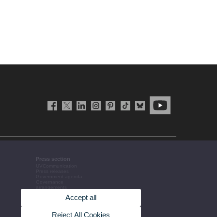
Press section
UVCommunication
Press releases
Government agenda
Governance
arrangements
The UV in the press
Accept all
Corporative information
Reject All Cookies