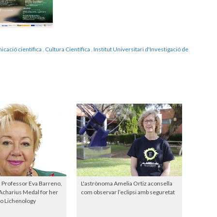
icació científica
,
Cultura Científica
,
Institut Universitari d'Investigació de
 Professor Eva Barreno,
L'astrònoma Amelia Ortiz aconsella
Acharius Medal for her
com observar l’eclipsi amb seguretat
to Lichenology