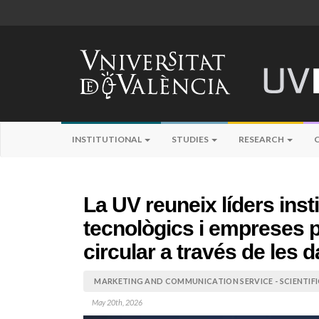
INSTITUTIONAL
STUDIES
RESEARCH
La UV reuneix líders inst
tecnològics i empreses p
circular a través de les 
MARKETING AND COMMUNICATION SERVICE - SCIENTIF
May 20th, 2026