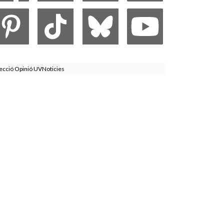
ecció Opinió UVNoticies