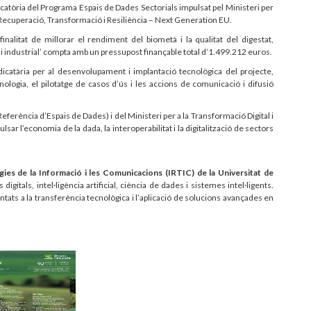
tòria del Programa Espais de Dades Sectorials impulsat pel Ministeri per
de Recuperació, Transformació i Resiliència – Next Generation EU.
alitat de millorar el rendiment del biometà i la qualitat del digestat,
i industrial’ compta amb un pressupost finançable total d’1.499.212 euros.
catària per al desenvolupament i implantació tecnològica del projecte,
nologia, el pilotatge de casos d’ús i les accions de comunicació i difusió
ferència d’Espais de Dades) i del Ministeri per a la Transformació Digital i
lsar l’economia de la dada, la interoperabilitat i la digitalització de sectors
ogies de la Informació i les Comunicacions (IRTIC) de la Universitat de
gitals, intel·ligència artificial, ciència de dades i sistemes intel·ligents.
entats a la transferència tecnològica i l’aplicació de solucions avançades en