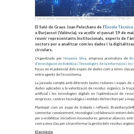
Espai de dades, economia circular, IA, traçabilitat i innovació, a l'ETSE-UV.
El Saló de Graus Joan Pelechano de l’
Escola Tècnica 
a Burjassot (València), va acollir el passat 19 de m
reunir representants institucionals, experts de l’à
sectors per a analitzar com les dades i la digitalitz
circulars.
Organitzada per
Hispania Silva
, empresa promotora de
Br
d’Investigació en Robòtica i Tecnologies de la Informació i le
focus en el potencial dels espais de dades com a eines clau per
entre agents de l’ecosistema.
La jornada comptà amb diferents taules redones i espais de
dades aplicades a la valorització de residus orgànics, la traçab
artificial i les tecnologies digitals en l’optimització de r
empreses, centres tecnològics i entitats del territori per a im
Plantejat com un espai de trobada i reflexió, BrainRecyc
connectar coneixement, tecnologia i col·laboració entorn dels d
per a visibilitzar iniciatives innovadores, generar aliances ent
com a eina clau per a transformar la gestió dels residus orgànic
El projecte