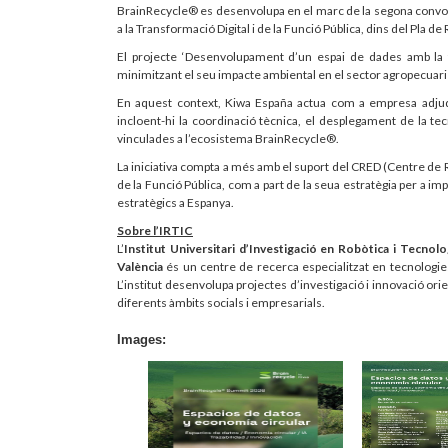
BrainRecycle® es desenvolupa en el marc de la segona convoca
a la Transformació Digital i de la Funció Pública, dins del Pla 
El projecte ‘Desenvolupament d’un espai de dades amb la fin
minimitzant el seu impacte ambiental en el sector agropecuari 
En aquest context, Kiwa España actua com a empresa adjudi
incloent-hi la coordinació tècnica, el desplegament de la tec
vinculades a l’ecosistema BrainRecycle®.
La iniciativa compta a més amb el suport del CRED (Centre de Re
de la Funció Pública, com a part de la seua estratègia per a impu
estratègics a Espanya.
Sobre l’IRTIC
L’
Institut Universitari d’Investigació en Robòtica i Tecnol
València
és un centre de recerca especialitzat en tecnologies di
L’institut desenvolupa projectes d’investigació i innovació ori
diferents àmbits socials i empresarials.
Images: