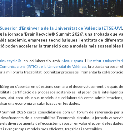
Superior d’Enginyeria de la Universitat de València (ETSE-UV)
,
aig la jornada ‘BrainRecycle® Summit 2026’, una trobada que va
mbit acadèmic, empreses tecnològiques i entitats de diferents
ació poden accelerar la transició cap a models més sostenibles i
ainRecycle®
, en col·laboració amb
Kiwa España
i l’
Institut Universitari
s Comunicacions (IRTIC) de la Universitat de València
, la trobada va posar el
 a millorar la traçabilitat, optimitzar processos i fomentar la col·laboració
 diàleg on s’abordaren qüestions com ara el desenvolupament d’espais de
ilitat i certificació de processos sostenibles, el paper de la intel·ligència
ecursos, així com els nous models de col·laboració entre administracions,
pulsar una economia circular basada en les dades.
le® Summit 2026 cerca consolidar-se com un fòrum de referència per a
esafiaments de la sostenibilitat i l’economia circular. La jornada va servir
re els diversos agents de l’ecosistema i posar en valor el paper de les dades
s i avançar cap a models més eficients, traçables i sostenibles.