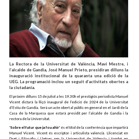
La Rectora de la Universitat de València, Mavi Mestre, i
l’alcalde de Gandia, José Manuel Prieto, presidiran dilluns la
inauguració institucional de la quaranta una edició de la
UEG. La programació inclou un seguit d’activitats obertes a
la ciutadania.
El pròxim dilluns 15 de juliol a les 19.30h el prestigiós periodista Manuel
Vicent dictarà la lliçó inaugural de l’edició de 2024 de la Universitat
d’Estiu de Gandia. Serà un acte obert al públic en general en el Jardí de la
Casa de la Marquesa que estarà presidit per l’alcalde de Gandia i la
rectora de la Universitat.
'Sobre el futur que ja fou ahir'
és el títol de la conferència que impartirà
Manuel Vicent. Vicent és escriptor i articulista valencià. Llicenciat en
Dret i Filosofia i Lletres per la Universitat de València i també en