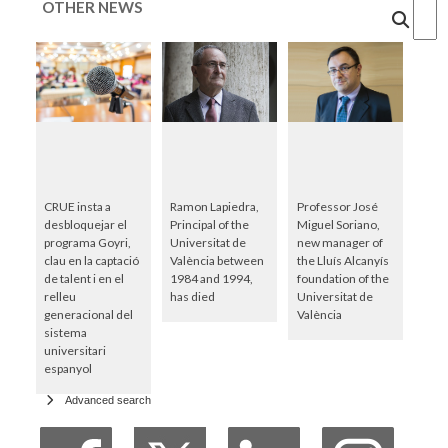
OTHER NEWS
Cercar
CRUE insta a
Ramon Lapiedra,
Professor José
desbloquejar el
Principal of the
Miguel Soriano,
programa Goyri,
Universitat de
new manager of
clau en la captació
València between
the Lluís Alcanyís
de talent i en el
1984 and 1994,
foundation of the
relleu
has died
Universitat de
generacional del
València
sistema
universitari
espanyol
Advanced search