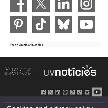
Secció Opinió UVNoticies