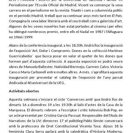
Periodisme per l'Escola Oficial de Madrid. Vicent va començar la seva
carrera en el periodisme en la revista
Triunfo
i com a columnista polític
en el periòdic Madrid, treball que va continuar anys més tard en
El País
.
Compagina la seva labor literària amb el seu treball com a galerista d'art.
Algunes de les seves novel·les han estat portades al cinema i per elles
ha obtingut nombrosos premis, entre ells el Nadal en 1987 i l'Alfaguara
en 1966 i 1999.
Abans de la conferència inaugural, a les 18.30h, tindrà lloc la inauguració
de l’exposició ‘Art, Dolor i Compromís.
Dones en la col·lecció Martínez
Guerricabeitia’ que busca
posar en valor el quefer de les dones que
formen part d’aquesta col·lecció. A aquesta exposició es podrà veure
obres de Manuela Ballester, Natividad Bermejo, Carmen Calvo, Victoria
Cano o María Carbonell entre moltes altres. A més, s’aprofitarà aquesta
inauguració per presentar el catàleg de l’exposició de l’any passat
dedicada al 40 aniversari de la UEG.
Activitats obertes
Aquesta setmana s’iniciarà el cicle ‘Converses amb’ que tindrà lloc de
dimarts 16 a divendres 19 a les 19.30h al Saló d’actes de la Casa de la
Marquesa. El dimarts rebrem a l’escriptor i crític televisiu Bob Pop, en
un acte presentat per Cristina Garcia Pascual. Responsable del l'Aula de
Narratives de la UV; dimecres 17 el politòleg Pablo Simón conversarà
amb la professora de Dret Constitucional Vicenta Tasa; dijous 18 la
feminista Clara Serra parlarà amb la catedràtica d’Historia Moderna,