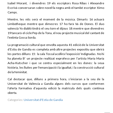
Isabel Morant, i divendres 19 els escriptors Rosa Ribas i Alexandre
Escrivà conversaran sobre novel·la negra amb el també escriptor Ximo
Camps.
Mentre, les nits serà el moment de la música. Dimarts 16 actuarà
Limbotheque mentre que dimecres 17 ho farà Va de Dones. El duo
valencià Yo diabló tindrà el seu torn el dijous 18 mentre que divendres
19 tancarà el cicle Pep de la Tona, el nou projecte musical del cantant de
l’extinta Gossa Sorda.
La programació cultural que envolta aquesta 41 edició de la Universitat
d’Estiu de Gandia es completa amb altre projectes expositiu que obrirà
les portes dilluns 15:
la sala Tossal acollirà l’exposició ‘Indignadas. No hi
ha planeta B’ un projecte realitzat exprofeso per l’artista María María
Acha-Kutscher i que se centra especialment en les dones: la seua
història, les lluites per l'emancipació i la igualtat, i la construcció cultural
de la feminitat.
Cal destacar que, dilluns a primera hora, s’iniciaran a la seu de la
Universitat de València a Gandia alguns dels cursos que conformen
l’oferta formativa d’aquesta edició la matrícula dels quals continua
oberta.
Categories:
Universitat d'Estiu de Gandia