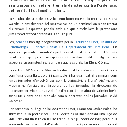
seu traspàs i un referent en els delictes contra l'ordenació
del territori i del medi ambient.
La Facultat de Dret de la UV ha retut homenatge a la professora
Elena
Górriz
un any després del seu traspàs en un seminari on s'han tractat
els temes i aspectes penals amb els quals treballava la professora
junt amb el record personal a la seua figura.
Les
jornades
han sigut organitzades per la
Facultat de Dret
, l'
Institut de
Criminologia i Ciències Penals
i el
Departament de Dret Penal
. En
aquestes jornades, nombrós professorat de dret penal de diferents
facultats d'Espanya ha participat durant dos dies analitzant alguns dels
aspectes i assumptes legals amb els quals va treballar Elena Górriz.
La rectora
M.ª Vicenta Mestre
ha destacat la professora Elena Górriz
com 'una dona lluitadora i incansable' i ha qualificat el seminari com
'unes jornades d'excel·lència, com la trajectòria d'Elena'. Així mateix,
Mestre ha felicitat els directors de les jornades, la directora de
departament, Vicenta Cervelló i el director de l'Institut de Criminologia,
José Luís González Cussac així com al secretari de les jornades David
Colomer.
Per part seua, el degà de la Facultat de Dret,
Francisco Javier Palao
, ha
afirmat que ‘la professora Elena Górriz es va anar donant una lliçó de
vida i deixant un buit en la Facultat que ningú podrà ocupar, perquè la
seua noblesa serà difícil d'igualar. Ens quedarà per siemore el record