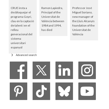
CRUE insta a
Ramon Lapiedra,
Professor José
desbloquejar el
Principal of the
Miguel Soriano,
programa Goyri,
Universitat de
new manager of
clau en la captació
València between
the Lluís Alcanyís
de talent i en el
1984 and 1994,
foundation of the
relleu
has died
Universitat de
generacional del
València
sistema
universitari
espanyol
Advanced search