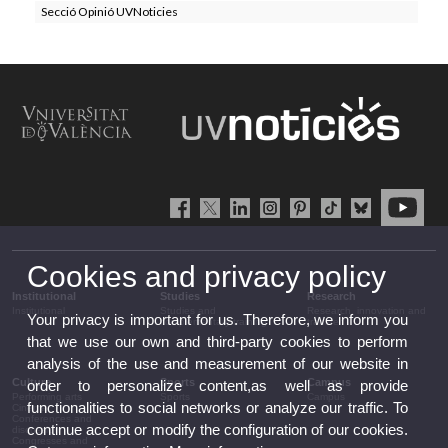
Secció Opinió UVNoticies
Cookies and privacy policy
Institutional
Studies
Research
Institutional
Studies and
Research, innovation and
Your privacy is important for us. Therefore, we inform you
complementary training
transfer
that we use our own and third-party cookies to perform
analysis of the use and measurement of our website in
Culture
Sports
Campus
order to personalize content,as well as provide
Performing arts
Sports
Campus
functionalities to social networks or analyze our traffic. To
Cinema
Conferences and
continue accept or modify the configuration of our cookies.
discussion
Congresses and