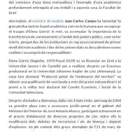
del somriure d'una dona meravellosa i l'exemple d'una acadèmica
profundament entregada al seu treball i a aquesta casa, la Facultat de
Dret’.
Així mateix, el
ministre de Justícia
Juan Carlos Campo
ha lamentat 'la
gran pèrdua tant en la part acadèmica com en la humana que va suposar
el traspàs d'Elena Górriz'. A més, va assenyalar 'la importància de la
transferència de coneixements a l'àmbit dels poders públics, com va fer
Górriz, perquè des de les institucions es rep assessorament de primer
nivell del món acadèmic i des de les universitats es descobreixen noves
realitats i assumpció de responsabilitats'.
Elena Górriz (Segorbe, 1973-Puçol 2019) es va llicenciar en Dret a la
Universitat Jaume I de Castelló per a realitzar després un Erasmus
predoctoral en la Universitat Johannes Kepler de Linz (Alemanya). La
seua tesi doctoral “Protecció penal de l'ordenació del territori” va
obtenir una qualificació de cum laude a més del premi extraordinari i el
premi a la millor tesi doctoral del Comité Econòmic i Social de la
Comunitat Valenciana.
Després d'estades a Alemanya, Itàlia i els Estats Units, pel maig de 2004
va prendre plaça com a assessora jurídic-penal en el gabinet del
Ministeri de l'Interior de José Antonio Alonso, participant activament en
el procés d'elaboració de diversos projectes de Llei, entre ells la
modificació dels delictes de terrorisme i els de tinença i depòsit
d'explosius, en ple context dels greus atemptats de l'11 de març de