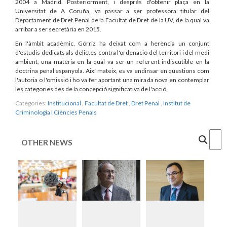
2004 a Madrid. Posteriorment, i després d'obtenir plaça en la
Universitat de A Coruña, va passar a ser professora titular del
Departament de Dret Penal de la Facultat de Dret de la UV, de la qual va
arribar a ser secretària en 2015.
En l'àmbit acadèmic, Górriz ha deixat com a herència un conjunt
d'estudis dedicats als delictes contra l'ordenació del territori i del medi
ambient, una matèria en la qual va ser un referent indiscutible en la
doctrina penal espanyola. Així mateix, es va endinsar en qüestions com
l'autoria o l'omissió i ho va fer aportant una mirada nova en contemplar
les categories des de la concepció significativa de l'acció.
Categories:
Institucional
,
Facultat de Dret
,
Dret Penal
,
Institut de
Criminologia i Ciències Penals
Cercar
OTHER NEWS