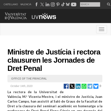
CASTELLANO
VALENCIÀ
Desple
Ministre de Justícia i rectora
clausuren les Jornades de
Dret Penal
OFFICE OF THE PRINCIPAL
October 14th, 2020
La rectora de la Universitat de
València, M.ª Vicenta Mestre, i el ministre de Justícia, Juan
Carlos Campo, han assistit al Saló de Graus de la Facultat de
Dret a la clausura del seminari acadèmic en homenatge a la
professora de Dret Penal Elena Górriz un any després del