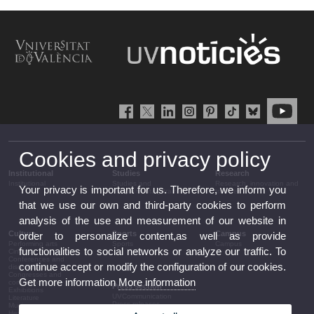
Cookies and privacy policy
Institutional
Studies
Research
Institutional
Studies and
Research, innovation and
Your privacy is important for us. Therefore, we inform you
complementary training
transfer
that we use our own and third-party cookies to perform
analysis of the use and measurement of our website in
Culture
Sports
Campus
order to personalize content,as well as provide
Performing arts
Sports
Campus
functionalities to social networks or analyze our traffic. To
Cinema
Conferences and
continue accept or modify the configuration of our cookies.
discussion
Congresses and
Get more information
More information
conferences
Press section
Exhibitions
UVCommunication
Literature
Press releases
Music
Government agenda
Heritage