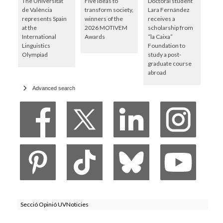
The Universitat
Five ideas to
Doctoral student
de València
transform society,
Lara Fernández
represents Spain
winners of the
receives a
at the
2026 MOTIVEM
scholarship from
International
Awards
“la Caixa”
Linguistics
Foundation to
Olympiad
study a post-
graduate course
abroad
Advanced search
Secció Opinió UVNoticies