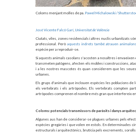
Coloms menjant molles de pa.
Pawel Michalowski / Shuttersto
José Vicente Falcó Garí
,
Universitat de València
Ciutats, viles, zones residencials i altres nuclis urbanitzats s
professional. Però
aquests indrets també atrauen animalons 
espècie per a reproduir-se.
Si aquests animals casolans s'acosten a nosaltres i envaeixen 
transmeten patògens, afecten els mobles i construccions, a
i a les nostres mascotes és quan considerem que les seues 
urbanes.
Els grups d'animals que inclouen espècies les poblacions de
els vertebrats i els artròpodes. Els vertebrats compten pa
artròpodes comprenen el nombre més gran que interfereix en l
Coloms: potencials transmissors de paràsits i danys arquite
Algunes aus han de considerar-se plagues urbanes pels efectes
espècies gregàries i que volen en estols. En determinades ci
estructurals i arquitectònics, brutícia pels excrements, sorolls i