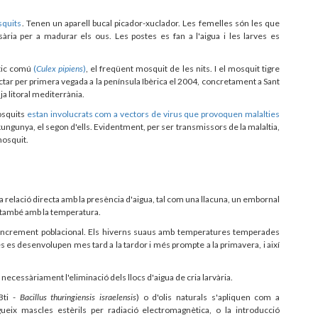
squits
. Tenen un aparell bucal picador-xuclador. Les femelles són les que
ria per a madurar els ous. Les postes es fan a l'aigua i les larves es
stic comú
(
Culex pipiens
)
, el freqüent mosquit de les nits. I el mosquit tigre
ctar per primera vegada a la península Ibèrica el 2004, concretament a Sant
nja litoral mediterrània.
osquits
estan involucrats com a vectors de virus que provoquen malalties
ikungunya, el segon d'ells. Evidentment, per ser transmissors de la malaltia,
mosquit.
relació directa amb la presència d'aigua, tal com una llacuna, un embornal
 i també amb la temperatura.
increment poblacional. Els hiverns suaus amb temperatures temperades
 es desenvolupen mes tard a la tardor i més prompte a la primavera, i així
necessàriament l'eliminació dels llocs d'aigua de cria larvària.
Bti -
Bacillus thuringiensis israelensis
) o d'olis naturals s'apliquen com a
gueix mascles estèrils per radiació electromagnètica, o la introducció