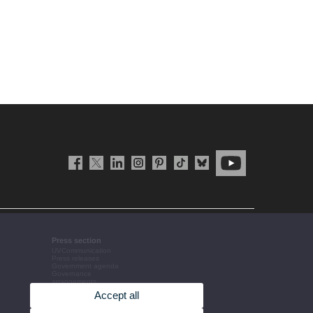
Press section
UVCommunication
Press releases
Government agenda
Governance
arrangements
The UV in the press
Accept all
Corporative information