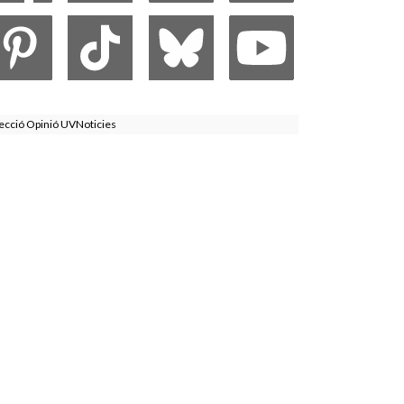
ecció Opinió UVNoticies