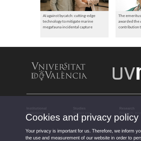
AI against bycatch: cutting-edge
The emeritus
technology to mitigate marine
awarded the 
megafauna incidental capture
contribution 
Institutional
Studies
Research
Institutional
Studies and
Research, inn
Cookies and privacy policy
complementary training
transfer
Your privacy is important for us. Therefore, we inform y
the use and measurement of our website in order to perso