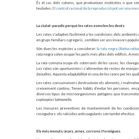
És el cas dels coloms, que produeixen molèsties o que són 
teulades.
El control racional de la reproducció pot ser una me
La ciutat: paradís perquè les rates esmolen les dents
Les rates s'adapten fàcilment a les condicions dels ambients 
en grups familiars o gregaris, semblen ser uns invasors populo
Són dues les espècies a considerar:
la rata negra (
Rattus rattu
rata negra solen ocupar les parts més altes dels edificis. A més
La rata comuna ocupa els soterranis de les cases, les clavegu
Les rates són oportunistes i s'alimenten de restes de menjars
deixalles. Aquesta adaptabilitat és una de les raons per les qu
Les rates consumeixen i destrueixen els aliments, i malmete
creixement continu. Tenen hàbits d'evitar les persones, en
diversos tipus de microorganismes patògens que transmeten
Leptospira
i
Salmonella
.
Les mesures preventives de manteniment de les condicions
rosegadors; els raticides anticoagulants són també efectius.
Els més menuts: àcars, arnes, corcons i formigues