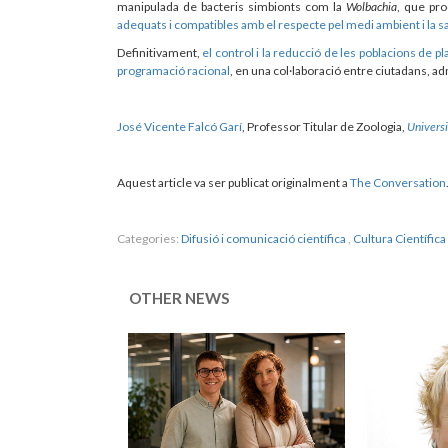
manipulada de bacteris simbionts com la
Wolbachia
, que pro
adequats i compatibles amb el respecte pel medi ambient i la sa
Definitivament,
el control i la reducció de les poblacions de 
programació racional
, en una col·laboració entre ciutadans, ad
José Vicente Falcó Garí
, Professor Titular de Zoologia,
Universi
Aquest article va ser publicat originalment a
The Conversation
Categories:
Difusió i comunicació científica
,
Cultura Científica
OTHER NEWS