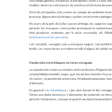
Una ampla gamma d'espècies d'artròpodes viuen a costa del
mobles i diverses estructures de construcció de fusta atrauen 
Però els artròpodes més a tenir en compte als ambients humans
provocar alguna afecció de tipus sanitari o transmetre patògen
Els àcars de la pols de la llar causen al·lèrgia; les caparres x
paràsits; les mosques i moscardes provoquen la contaminació bi
fent picadures molestes per la picor associada; els fl
leishmaniosi en les persones.
I els simúlids, coneguts com a mosques negres, són també he
brolla. Les seues larves es troben en tolls d'aigua i els adults 
Panderoles fotofòbiques: no totes són iguals
Les panderoles estan associades amb condicions d'higiene defi
oriental
Blatta orientalis
, negra, que viu als llocs humits i fosco
en cuines; i la panderola americana,
Periplaneta americana
, bon
d'aliments.
En general
són fotofòbiques
, i per això durant el dia s'amag
Tenen una dieta omnívora i s'alimenten de materials en des
paràsits i de bacteris, cosa per la qual el seu dany fonamental é