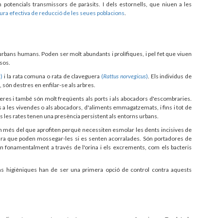
potencials transmissors de paràsits. I dels estornells, que niuen a les
sura efectiva de reducció de les seues poblacions
.
urbans humans. Poden ser molt abundants i prolífiques, i pel fet que viuen
sos.
s
)
i la rata comuna o rata de claveguera
(
Rattus norvegicus
)
. Els individus de
, són destres en enfilar-se als arbres.
eres i també són molt freqüents als ports i als abocadors d'escombraries.
 a les vivendes o als abocadors, d'aliments emmagatzemats, i fins i tot de
als les rates tenen una presència persistent als entorns urbans.
n més del que aprofiten perquè necessiten esmolar les dents incisives de
cara que poden mossegar-les si es senten acorralades. Són portadores de
 fonamentalment a través de l'orina i els excrements, com els bacteris
 higièniques han de ser una primera opció de control contra aquests