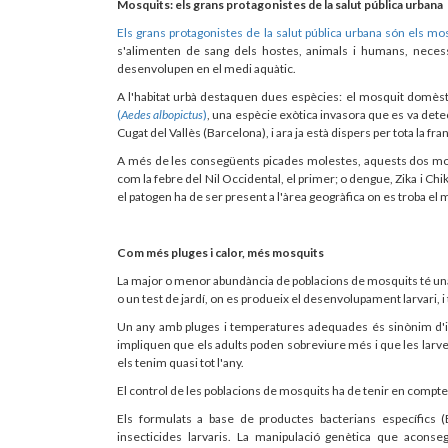
Mosquits: els grans protagonistes de la salut pública urbana
Els grans protagonistes de la salut pública urbana són els mo
s'alimenten de sang dels hostes, animals i humans, necessà
desenvolupen en el medi aquàtic.
A l'habitat urbà destaquen dues espècies: el mosquit domè
(
Aedes albopictus
)
, una espècie exòtica invasora que es va dete
Cugat del Vallès (Barcelona), i ara ja està dispers per tota la fra
A més de les consegüents picades molestes, aquests dos m
com la febre del Nil Occidental, el primer; o dengue, Zika i Ch
el patogen ha de ser present a l'àrea geogràfica on es troba el 
Com més pluges i calor, més mosquits
La major o menor abundància de poblacions de mosquits té una 
o un test de jardí, on es produeix el desenvolupament larvari,
Un any amb pluges i temperatures adequades és sinònim d'
impliquen que els adults poden sobreviure més i que les larves
els tenim quasi tot l'any.
El control de les poblacions de mosquits ha de tenir en compte 
Els formulats a base de productes bacterians específics (
insecticides larvaris. La manipulació genètica que aconse