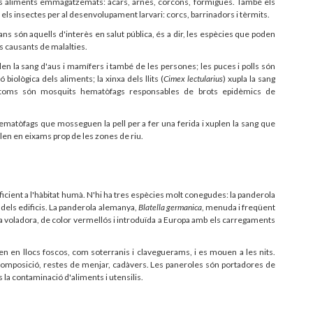
s aliments emmagatzemats: àcars, arnes, corcons, formigues. També els
els insectes per al desenvolupament larvari: corcs, barrinadors i tèrmits.
 són aquells d'interès en salut pública, és a dir, les espècies que poden
s causants de malalties.
uplen la sang d'aus i mamífers i també de les persones; les puces i polls són
ològica dels aliments; la xinxa dels llits (
Cimex lectularius
) xupla la sang
ebòtoms són mosquits hematòfags responsables de brots epidèmics de
matòfags que mosseguen la pell per a fer una ferida i xuplen la sang que
volen en eixams prop de les zones de riu.
cient a l'hàbitat humà. N'hi ha tres espècies molt conegudes: la panderola
s dels edificis. La panderola alemanya,
Blatella germanica
, menuda i freqüent
a voladora, de color vermellós i introduïda a Europa amb els carregaments
uen en llocs foscos, com soterranis i claveguerams, i es mouen a les nits.
composició, restes de menjar, cadàvers. Les paneroles són portadores de
s la contaminació d'aliments i utensilis.