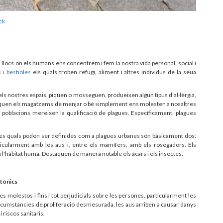
ck
ón llocs on els humans ens concentrem i fem la nostra vida personal, social i
i bestioles
els quals troben refugi, aliment i altres individus de la seua
els nostres espais, piquen o mosseguen, produeixen algun tipus d'al·lèrgia,
taquen els magatzems de menjar o bé simplement ens molesten a nosaltres
poblacions mereixen la qualificació de plagues. Específicament, plagues
 les quals poden ser definides com a plagues urbanes són bàsicament dos:
rticularment amb les aus i, entre els mamífers, amb els rosegadors. Els
'hàbitat humà. Destaquen de manera notable els àcars i els insectes.
ctònics
 molestos i fins i tot perjudicials sobre les persones, particularment les
rcumstàncies de proliferació desmesurada, les aus arriben a causar danys
 riscos sanitaris.