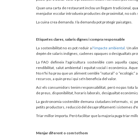
Quan una carta de restaurant inclou un llegum tradicional, q
menjador escolar introdueix productes de proximitat, no sols s
La cuina crea demanda. I la demanda pot protegir paisatges.
Etiquetes clares, salaris dignes i compra responsable
La sostenibilitat no es pot reduir a
l'impacte ambiental
. Un al
depèn de salaris indignes, cadenes opaques o desigualtats pro
La FAO defineix l'agricultura sostenible com aquella capaç
rendibilitat, salut ambiental i equitat social i econòmica. Aqu
No n'hi ha prou que un aliment semble “natural” o “ecològic” a 
recursos, a quin preu i qui se'n beneficia del valor.
Ací els consumidors tenim responsabilitat, però no pas tota la
de preus, disponibilitat, horaris laborals, desigualtat econòmic
La gastronomia sostenible demana ciutadans informats, sí, p
petits productors, reducció del desaprofitament i sistemes d'e
Triar millor importa. Però facilitar que la majoria puga triar mi
Menjar diferent o com tothom