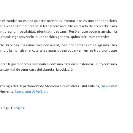
ue el menjar no és una qüestió menor. Alimentar-nos és una de les accions
r això té tant de potencial transformador. No es tracta de convertir cada
alegria, hospitalitat, identitat i descans. Però sí que podem ampliar la
in paisatge afavoreix, quins residus genera i quina cultura manté viva.
pable. Proposa una cuina més conscient, més connectada i més agraïda. Una
amp, a la mar, als mercats, a les mans que produeixen, en les tradicions que
ebrar la gastronomia sostenible com una data en el calendari, sinó com una
abilitat de tenir cura del planeta i la població.
matologia del Departament de Medicina Preventiva i Salut Pública,
Universitat
 Aliments,
Universitat de València
. Llegiu l’
original
.