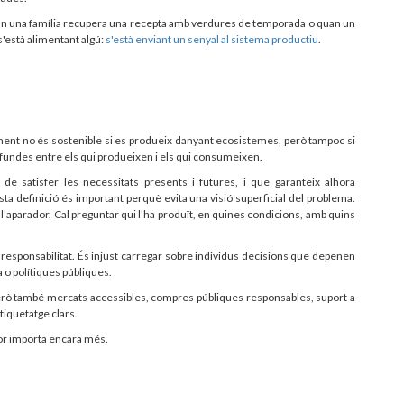
uan una família recupera una recepta amb verdures de temporada o quan un
'està alimentant algú:
s'està enviant un senyal al sistema productiu
.
iment no és sostenible si es produeix danyant ecosistemes, però tampoc si
fundes entre els qui produeixen i els qui consumeixen.
 de satisfer les necessitats presents i futures, i que garanteix alhora
esta definició és important perquè evita una visió superficial del problema.
l'aparador. Cal preguntar qui l'ha produït, en quines condicions, amb quins
 responsabilitat. És injust carregar sobre individus decisions que depenen
a o polítiques públiques.
erò també mercats accessibles, compres públiques responsables, suport a
tiquetatge clars.
llor importa encara més.