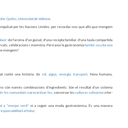
oler Quiles
,
Universitat de València
 impulsat per les Nacions Unides, per recordar-nos que allò que mengem
plaer
: de l'aroma d'un guisat, d'una recepta familiar, d'una taula compartida
mercats, celebracions i memòria. Però avui la gastronomia
també suscita una
 que mengem?
at conté una història: de
sòl, aigua, energia, transport
, feina humana,
t no són només combinacions d'ingredients. Són el resultat d'un sistema
tir les comunitats o precaritzar-les
, conservar les
cultures culinàrie
s o fer-
nt a “menjar verd”
ni a seguir una moda gastronòmica. És una manera
responsabilitat
i
el futur
.