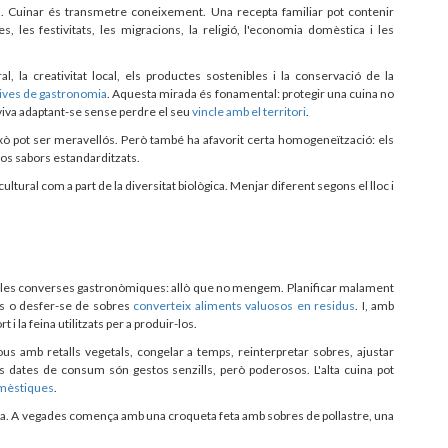
a. Cuinar és transmetre coneixement. Una recepta familiar pot contenir
s, les festivitats, les migracions, la religió, l'economia domèstica i les
 la creativitat local, els productes sostenibles i la conservació de la
tives de gastronomia
. Aquesta mirada és fonamental: protegir una cuina no
 viva adaptant-se sense perdre el seu
vincle amb el territori
.
això pot ser meravellós. Però també ha afavorit certa homogeneïtzació: els
xos sabors estandarditzats.
ultural com a part de la diversitat biològica. Menjar diferent segons el lloc i
en les converses gastronòmiques: allò que no mengem. Planificar malament
ves o desfer-se de sobres
converteix aliments valuosos en residus
. I, amb
 i la feina utilitzats per a produir-los.
ous amb retalls vegetals, congelar a temps, reinterpretar sobres, ajustar
es dates de consum són gestos senzills, però poderosos. L'alta cuina pot
omèstiques
.
ca. A vegades comença amb una croqueta feta amb sobres de pollastre, una