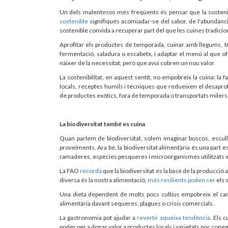
Un dels malentesos més freqüents és pensar que la sostenibil
sostenible
signifiqués acomiadar-se del sabor, de l'abundància 
sostenible convida a recuperar part del que les cuines tradicion
Aprofitar els productes de temporada, cuinar amb llegums, 
fermentació, saladura o escabetx, i adaptar el menú al que ofe
nàixer de la necessitat, però que avui cobren un nou valor.
La sostenibilitat, en aquest sentit, no empobreix la cuina: la f
locals, receptes humils i tècniques que redueixen el desap
de productes exòtics, fora de temporada o transportats miler
La biodiversitat també es cuina
Quan parlem de biodiversitat, solem imaginar boscos, escul
proveïments. Ara bé, la biodiversitat alimentària és una part es
ramaderes, espècies pesqueres i microorganismes utilitzats 
La FAO
recorda
que la biodiversitat és la base de la producció 
diversa és la nostra alimentació,
més resilients poden ser
els 
Una dieta dependent de molts pocs cultius empobreix el camp,
alimentària davant sequeres, plagues o crisis comercials.
La gastronomia pot ajudar a
revertir aqueixa tendència
. Els 
poder per a donar valor a productes locals i varietats poc cone