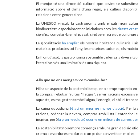
El menjar té una dimensió cultural que sovint se subestim
informació sobre el clima d'una regió, els cultius disponible
relacions entre generacions.
La UNESCO vincula la gastronomia amb el patrimoni cultural,
biodiversitat, especialment en iniciatives com les
ciutats crea
significa congelar-la en el passat, sinó permetre que continue
La globalització
ha ampliat
els nostres horitzons culinaris, i 
mateixos productes tot l'any, les mateixes cadenes, els matei
Enfront d'això, la gastronomia sostenible defensa la diversitat c
l'estació no és una limitació: és una riquesa.
Allò que no ens mengem: com canviar-ho?
Hi ha un aspecte de la sostenibilitat que no sempre apareix 
la compra, rebutjar fruites “lletges”, servir racions excessi
aquests, es malgasten també l'aigua, l'energia, el sòl, el transport
La cuina quotidiana
té ací un enorme marge d'acció
. Fer br
racions, ordenar la nevera, comprar amb llista i entendre l
inspirar, però
la gran revolució ocorre en milions de cuines d
La sostenibilitat no sempre comença amb una gran decisió èti
crema de verdures madures o un pa dur convertit en molles.