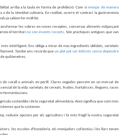
itat arriba a la taula en forma de prohibició. Com si
menjar de manera
o de la identitat culinària. En realitat, ocorre el contrari: la gastronomia
als ja sabien fer molt bé.
transformar les sobres en noves receptes, conservar aliments mitjançant
reix el territori
no són invents recents
. Són pràctiques antigues que van
a més intel·ligent. Ens obliga a mirar de nou ingredients oblidats, varietats
rofitament. També ens recorda que
un plat pot ser deliciós sense dependre
s de quilòmetres.
ls de corall o animals en perill. Clares vegades pensem en un mercat de
sencial de la vida: varietats de cereals, fruites, hortalisses, llegums, races
en fermentacions.
agrícola sostenible i de la seguretat alimentària. Això significa que com més
sistemes que la sostenen.
 redueix opcions per als agricultors i fa més fràgil la nostra seguretat
cuiners, les escoles d'hostaleria, els menjadors col·lectius i les llars tenen
gudes.