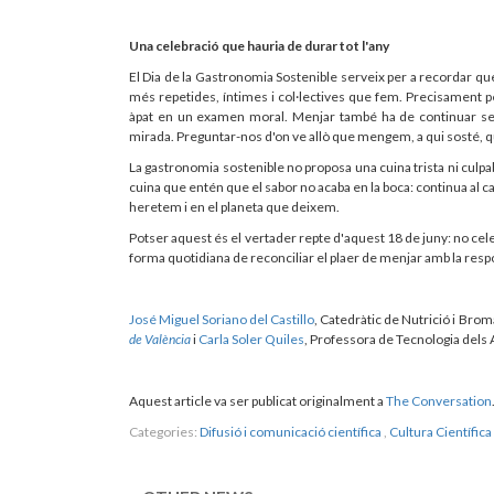
Una celebració que hauria de durar tot l'any
El Dia de la Gastronomia Sostenible serveix per a recordar q
més repetides, íntimes i col·lectives que fem. Precisament pe
àpat en un examen moral. Menjar també ha de continuar sent 
mirada. Preguntar-nos d'on ve allò que mengem, a qui sosté, qu
La gastronomia sostenible no proposa una cuina trista ni cul
cuina que entén que el sabor no acaba en la boca: continua al c
heretem i en el planeta que deixem.
Potser aquest és el vertader repte d'aquest 18 de juny: no cel
forma quotidiana de reconciliar el plaer de menjar amb la respons
José Miguel Soriano del Castillo
, Catedràtic de Nutrició i Bro
de València
i
Carla Soler Quiles
, Professora de Tecnologia dels
Aquest article va ser publicat originalment a
The Conversation
Categories:
Difusió i comunicació científica
,
Cultura Científica