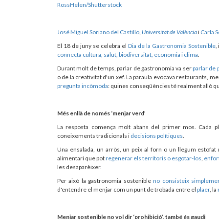
RossHelen/Shutterstock
José Miguel Soriano del Castillo
,
Universitat de València
i
Carla S
El 18 de juny se celebra el
Dia de la Gastronomia Sostenible
,
connecta cultura, salut, biodiversitat, economia i clima
.
Durant molt de temps, parlar de gastronomia va ser
parlar de 
o de la creativitat d'un xef. La paraula evocava restaurants, 
pregunta incòmoda
: quines conseqüències té realment allò
Més enllà de només ‘menjar verd’
La resposta comença molt abans del primer mos. Cada pl
coneixements tradicionals i
decisions polítiques
.
Una ensalada, un arròs, un peix al forn o un llegum estofa
alimentari que pot
regenerar els territoris o esgotar-los
,
enfor
les desaparèixer.
Per això la gastronomia sostenible
no consisteix simpleme
d'entendre el menjar com un punt de trobada entre el
plaer
, la
Menjar sostenible no vol dir ‘prohibició’, també és gaudi