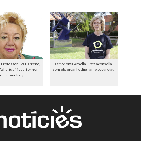
 Professor Eva Barreno,
L'astrònoma Amelia Ortiz aconsella
Acharius Medal for her
com observar l’eclipsi amb seguretat
to Lichenology