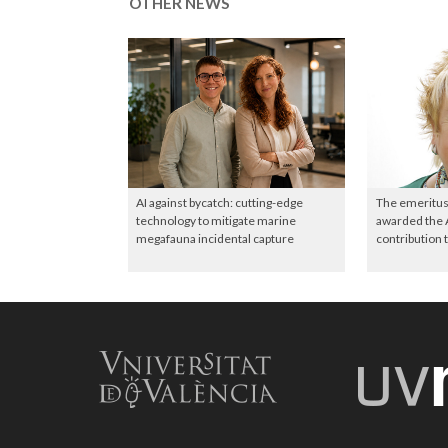
OTHER NEWS
AI against bycatch: cutting-edge
The emeritus
technology to mitigate marine
awarded the 
megafauna incidental capture
contribution 