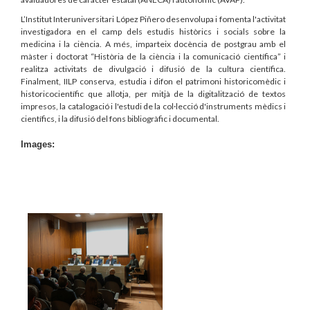
L’Institut Interuniversitari López Piñero desenvolupa i fomenta l'activitat
investigadora en el camp dels estudis històrics i socials sobre la
medicina i la ciència. A més, imparteix docència de postgrau amb el
màster i doctorat “Història de la ciència i la comunicació científica” i
realitza activitats de divulgació i difusió de la cultura científica.
Finalment, IILP conserva, estudia i difon el patrimoni historicomèdic i
historicocientífic que allotja, per mitjà de la digitalització de textos
impresos, la catalogació i l'estudi de la col·lecció d'instruments mèdics i
científics, i la difusió del fons bibliogràfic i documental.
Images: