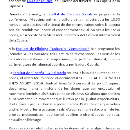
concert de
l’Aula de Música
: de ‘Piacere dei traversi’, a la Capella de la
Sapiència.
Dimarts 7 de març, la
Facultat de Ciències Socials
va programar
la
conferència ‘Misogínia online: la cultura de la manosfera’, a les 10:30
hores al saló d’actes, i el visionat de dos migmetratges sobre la segona
ona del feminisme i sobre el consentiment sexual. Va ser a les 15:30
hores, a càrrec de Sara Mansanet, directora del Festival Internacional
de la Cabina.
A la
Facultat de Filologia, Traducció i Comunicació
han programat les
jornades ‘Aules morades’, tria i lectura de textos sobre ‘Les veus de les
narradores catalanes contemporànies’, per part de l’alumnat, i micro
curtmetratges de l’alumnat coordinats per Isadora Guardia.
La
Facultat de Filosofia i CC Educació
realitzà, a la Sala de Juntes a les 11
hores, el vídeo-fòrum sobre el documental SHE'S BEAUTIFUL WHEN
SHE'S ANGRY (2014). Amb el lema ‘allò personal és polític’, aquest
documental narra la història de les dones que van encapçalar el
moviment feminista als Estats Units en els anys 60, alhora que analitza
el naixement d'un moviment que lluitava per la igualtat d'oportunitats,
drets civils i per la llibertat a poder decidir l'estil de vida que volien
tindre. Mostra les gravacions reals d'algunes manifestacions i de les
pròpies protagonistes, que també acollien problemàtiques de raça,
sexualitat o lideratge.
Xarrades sobre treball industrial de les dones i el llenguatge inclusiu i no