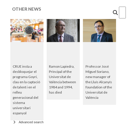
OTHER NEWS
Cercar
CRUE insta a
Ramon Lapiedra,
Professor José
desbloquejar el
Principal of the
Miguel Soriano,
programa Goyri,
Universitat de
new manager of
clau en la captació
València between
the Lluís Alcanyís
de talent i en el
1984 and 1994,
foundation of the
relleu
has died
Universitat de
generacional del
València
sistema
universitari
espanyol
Advanced search