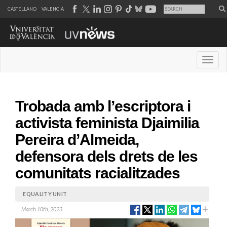
CASTELLANO
VALENCIÀ
Desple
Trobada amb l’escriptora i
activista feminista Djaimilia
Pereira d’Almeida,
defensora dels drets de les
comunitats racialitzades
EQUALITY UNIT
March 10th, 2023