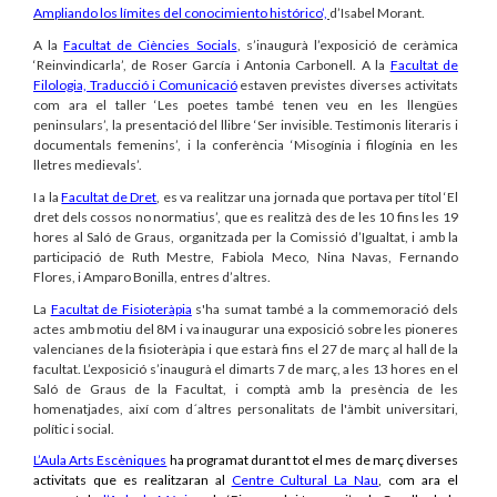
Ampliando los límites del conocimiento histórico’,
d’Isabel Morant.
A la
Facultat de Ciències Socials
, s’inaugurà l’exposició de ceràmica
‘Reinvindicarla’, de Roser García i Antonia Carbonell. A la
Facultat de
Filologia, Traducció i Comunicació
estaven previstes diverses activitats
com ara el taller ‘Les poetes també tenen veu en les llengües
peninsulars’, la presentació del llibre ‘Ser invisible. Testimonis literaris i
documentals femenins’, i la conferència ‘Misogínia i filogínia en les
lletres medievals’.
I a la
Facultat de Dret
, es va realitzar una jornada que portava per títol ‘El
dret dels cossos no normatius’, que es realitzà des de les 10 fins les 19
hores al Saló de Graus, organitzada per la Comissió d’Igualtat, i amb la
participació de Ruth Mestre, Fabiola Meco, Nina Navas, Fernando
Flores, i Amparo Bonilla, entres d’altres.
La
Facultat de Fisioteràpia
s'ha sumat també a la commemoració dels
actes amb motiu del 8M i va inaugurar una exposició sobre les pioneres
valencianes de la fisioteràpia i que estarà fins el 27 de març al hall de la
facultat. L’exposició s’inaugurà el dimarts 7 de març, a les 13 hores en el
Saló de Graus de la Facultat, i comptà amb la presència de les
homenatjades, així com d´altres personalitats de l'àmbit universitari,
polític i social.
L’Aula Arts Escèniques
ha programat durant tot el mes de març diverses
activitats que es realitzaran al
Centre Cultural La Nau
, com ara el