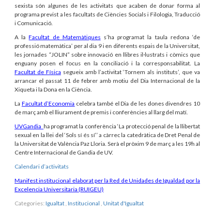
sexista són algunes de les activitats que acaben de donar forma al
programa previst a les facultats de Ciències Socials i Filologia, Traducció
i Comunicació.
A la
Facultat de Matemàtiques
s’ha programat la taula redona ‘de
professió matemàtica’ per al dia 9 i en diferents espais de la Universitat,
les jornades “JOLIN” sobre innovació en llibres il·lustrats i còmics que
enguany posen el focus en la conciliació i la corresponsabilitat. La
Facultat de Física
segueix amb l’activitat ‘Tornem als instituts’, que va
arrancar el passat 11 de febrer amb motiu del Dia Internacional de la
Xiqueta i la Dona en la Ciència.
La
Facultat d’Economia
celebra també el Dia de les dones divendres 10
de març amb el lliurament de premis i conferències al llarg del matí.
UVGandia
ha programat la conferència ‘La protecció penal de la llibertat
sexual en la llei del ‘Sols sí és sí’’ a càrrec la catedràtica de Dret Penal de
la Universitat de València Paz Lloria. Serà el pròxim 9 de març a les 19h al
Centre Internacional de Gandia de UV.
Calendari d’activitats
Manifest institucional elaborat per la Red de Unidades de Igualdad por la
Excelencia Universitaria (RUIGEU)
Categories:
Igualtat
,
Institucional
,
Unitat d'Igualtat