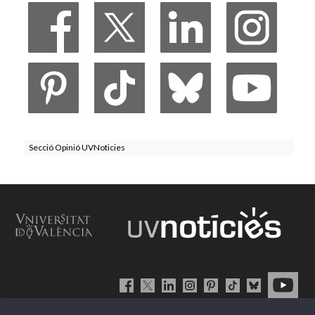
Secció Opinió UVNoticies