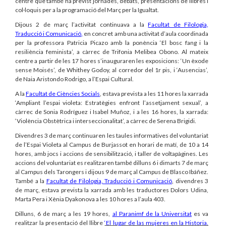
centre que també ha previst jornades, debats, presentacions de llibres i
col·loquis per a la programació del Març per la Igualtat.
Dijous 2 de març l’activitat continuava a la
Facultat de Filologia,
Traducció i Comunicació
,
en concret amb una activitat d’aula coordinada
per la professora Patricia Picazo amb la ponència ‘El bosc fang i la
resiliència feminista’, a càrrec de Trifonia Melibea Obono. Al mateix
centre a partir de les 17 hores s’inauguraren les exposicions: ‘Un èxode
sense Moisés’, de Whithey Godoy, al corredor del 1r pis, i ‘Ausencias’,
de Naia Aristondo Rodrigo, a l’Espai Cultural.
A la
Facultat de Ciències Socials
, estava prevista a les 11 hores la xarrada
‘Ampliant l’espai violeta: Estratègies enfront l’assetjament sexual’, a
càrrec de Sonia Rodríguez i Isabel Muñoz, i a les 16 hores, la xarrada:
‘Violència Obstètrica i interseccionalitat’, a càrrec de Serena Brigidi.
Divendres 3 de març continuaren les taules informatives del voluntariat
de l’Espai Violeta al Campus de Burjassot en horari de matí, de 10 a 14
hores, amb jocs i accions de sensibilització, i taller de voltapàgines. Les
accions del voluntariat es realitzaren també dilluns 6 i dimarts 7 de març
al Campus dels Tarongers i dijous 9 de març al Campus de Blasco Ibáñez.
També a la
Facultat de Filologia, Traducció i Comunicació
, divendres 3
de març, estava prevista la xarrada amb les traductores Dolors Udina,
Marta Pera i Xènia Dyakonova a les 10 hores a l’aula 403.
Dilluns, 6 de març a les 19 hores,
al Paranimf de la Universitat
es va
realitzar la presentació del llibre
‘El lugar de las mujeres en la Historia.