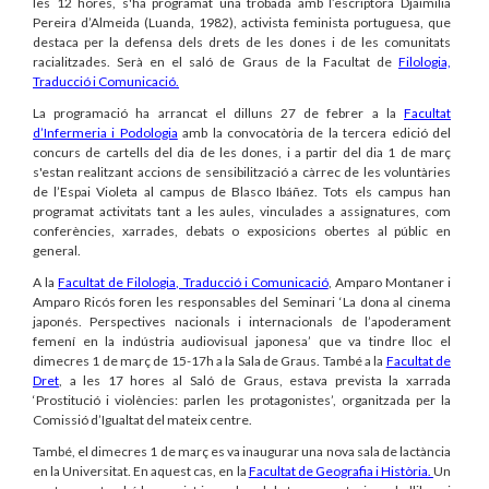
les 12 hores, s'ha programat una trobada amb l’escriptora Djaimilia
Pereira d’Almeida (Luanda, 1982), activista feminista portuguesa, que
destaca per la defensa dels drets de les dones i de les comunitats
racialitzades. Serà en
el saló de Graus de la Facultat de
Filologia,
Traducció i Comunicació
.
La programació ha arrancat el dilluns 27 de febrer a la
Facultat
d’Infermeria i Podologia
amb la convocatòria de la tercera edició del
concurs de cartells del dia de les dones, i a partir del dia 1 de març
s'estan realitzant accions de sensibilització a càrrec de les voluntàries
de l’Espai Violeta al campus de Blasco Ibáñez. Tots els campus han
programat activitats tant a les aules, vinculades a assignatures, com
conferències, xarrades, debats o exposicions obertes al públic en
general.
A la
Facultat de Filologia, Traducció i Comunicació
, Amparo Montaner i
Amparo Ricós foren les responsables del Seminari ‘La dona al cinema
japonés. Perspectives nacionals i internacionals de l’apoderament
femení en la indústria audiovisual japonesa’ que va tindre lloc el
dimecres 1 de març de 15-17h a la Sala de Graus. També a la
Facultat de
Dret
, a les 17 hores al Saló de Graus, estava prevista la xarrada
‘Prostitució i violències: parlen les protagonistes’, organitzada per la
Comissió d’Igualtat del mateix centre.
També, el dimecres 1 de març es va inaugurar una nova sala de lactància
en la Universitat. En aquest cas, en la
Facultat de Geografia i Història.
Un