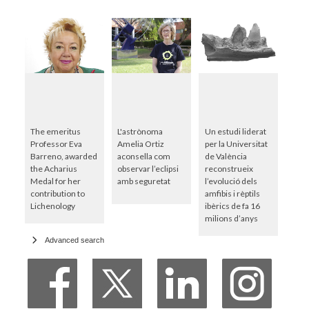
The emeritus
L'astrònoma
Un estudi liderat
Professor Eva
Amelia Ortiz
per la Universitat
Barreno, awarded
aconsella com
de València
the Acharius
observar l’eclipsi
reconstrueix
Medal for her
amb seguretat
l’evolució dels
contribution to
amfibis i rèptils
Lichenology
ibèrics de fa 16
milions d’anys
Advanced search