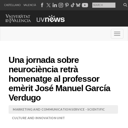
CASTELLANO
VALENCIÀ
Desple
Una jornada sobre
neurociència retrà
homenatge al professor
emèrit José Manuel García
Verdugo
MARKETING AND COMMUNICATION SERVICE - SCIENTIFIC
CULTURE AND INNOVATION UNIT