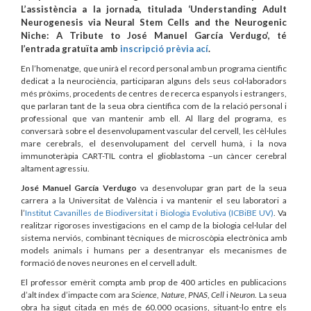
L’assistència a la jornada, titulada ‘Understanding Adult
Neurogenesis via Neural Stem Cells and the Neurogenic
Niche: A Tribute to José Manuel García Verdugo’, té
l’entrada gratuïta amb
inscripció prèvia ací
.
En l’homenatge, que unirà el record personal amb un programa científic
dedicat a la neurociència, participaran alguns dels seus col·laboradors
més pròxims, procedents de centres de recerca espanyols i estrangers,
que parlaran tant de la seua obra científica com de la relació personal i
professional que van mantenir amb ell. Al llarg del programa, es
conversarà sobre el desenvolupament vascular del cervell, les cèl·lules
mare cerebrals, el desenvolupament del cervell humà, i la nova
immunoteràpia CART-TIL contra el glioblastoma –un càncer cerebral
altament agressiu.
José Manuel García Verdugo
va desenvolupar gran part de la seua
carrera a la Universitat de València i va mantenir el seu laboratori a
l’
Institut Cavanilles de Biodiversitat i Biologia Evolutiva (ICBiBE UV)
. Va
realitzar rigoroses investigacions en el camp de la biologia cel·lular del
sistema nerviós, combinant tècniques de microscòpia electrònica amb
models animals i humans per a desentranyar els mecanismes de
formació de noves neurones en el cervell adult.
El professor emèrit compta amb prop de 400 articles en publicacions
d’alt índex d’impacte com ara
Science
,
Nature
,
PNAS
,
Cell
i
Neuron
. La seua
obra ha sigut citada en més de 60.000 ocasions, situant-lo entre els