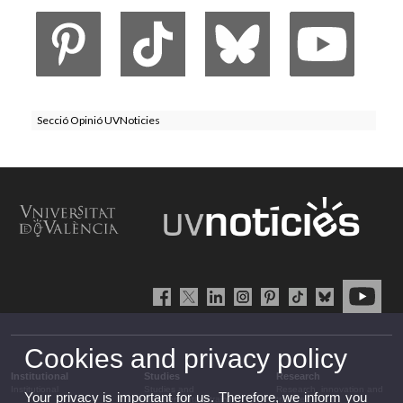
Secció Opinió UVNoticies
Cookies and privacy policy
Institutional
Studies
Research
Institutional
Studies and
Research, innovation and
Your privacy is important for us. Therefore, we inform you
complementary training
transfer