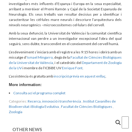
investigadors més influents d’Espanya i Europa en la seua especialitat,
arribant a merèixer el Premi Ramón y Cajal de la Societat Espanyola de
Neurologia. Els seus treballs van resultar decisius per a identificar i
caracteritzar les cèl·lules mare neurals i descriure l’arquitectura dels
nínxols neurogènics –microecositemes cel·lulars del cervell.
Amb la seua defunció, la Universitat de València i la comunitat científica
internacional van perdre a un investigador excepcional l’obra del qual
seguirà, sens dubte, transcendint en el coneixement del cervell humà.
L’esdeveniment s’iniciarà amb el registre a les 9:15 hores i obrirà amb un
missatge d’
Ismael Mingarro
, degà de la
Facultat de Ciències Biològiques
de la Universitat de València
, i el catedràtic del
Departament de Zoologia
de la UV
i membre de l’ICBiBE UV
Enrique Font
.
L’assistència és gratuïta amb
inscripció prèvia en aquest enllaç
.
More information:
Consulta ací el programa complet
Categories:
Recerca, innovació i transferència
,
Institut Cavanilles de
Biodiversitat i Biologia Evolutiva
,
Facultat de Ciències Biològiques
,
Zoologia
Cercar
OTHER NEWS