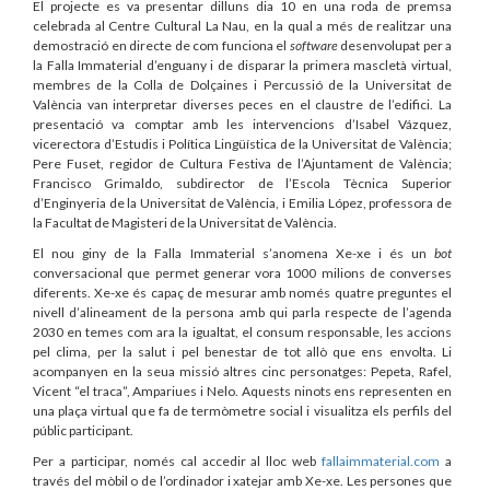
El projecte es va presentar dilluns dia 10 en una roda de premsa
celebrada al Centre Cultural La Nau, en la qual a més de realitzar una
demostració en directe de com funciona el
software
desenvolupat per a
la Falla Immaterial d’enguany i de disparar la primera mascletà virtual,
membres de la Colla de Dolçaines i Percussió de la Universitat de
València van interpretar diverses peces en el claustre de l’edifici. La
presentació va comptar amb les intervencions d’Isabel Vázquez,
vicerectora d’Estudis i Política Lingüística de la Universitat de València;
Pere Fuset, regidor de Cultura Festiva de l’Ajuntament de València;
Francisco Grimaldo, subdirector de l’Escola Tècnica Superior
d’Enginyeria de la Universitat de València, i Emilia López, professora de
la Facultat de Magisteri de la Universitat de València.
El nou giny de la Falla Immaterial s’anomena Xe-xe i és un
bot
conversacional que permet generar vora 1000 milions de converses
diferents. Xe-xe és capaç de mesurar amb només quatre preguntes el
nivell d’alineament de la persona amb qui parla respecte de l’agenda
2030 en temes com ara la igualtat, el consum responsable, les accions
pel clima, per la salut i pel benestar de tot allò que ens envolta. Li
acompanyen en la seua missió altres cinc personatges: Pepeta, Rafel,
Vicent “el traca”, Ampariues i Nelo. Aquests ninots ens representen en
una plaça virtual que fa de termòmetre social i visualitza els perfils del
públic participant.
Per a participar, només cal accedir al lloc web
fallaimmaterial.com
a
través del mòbil o de l’ordinador i xatejar amb Xe-xe. Les persones que