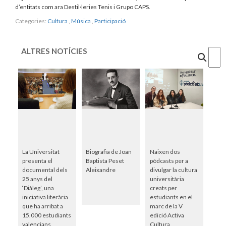
d’entitats com ara Destil·leries Tenis i Grupo CAPS.
Categories:
Cultura
,
Música
,
Participació
ALTRES NOTÍCIES
Cercar
La Universitat
Biografia de Joan
Naixen dos
presenta el
Baptista Peset
pòdcasts per a
documental dels
Aleixandre
divulgar la cultura
25 anys del
universitària
‘Diàleg’, una
creats per
iniciativa literària
estudiants en el
que ha arribat a
marc de la V
15.000 estudiants
edició Activa
valencians
Cultura