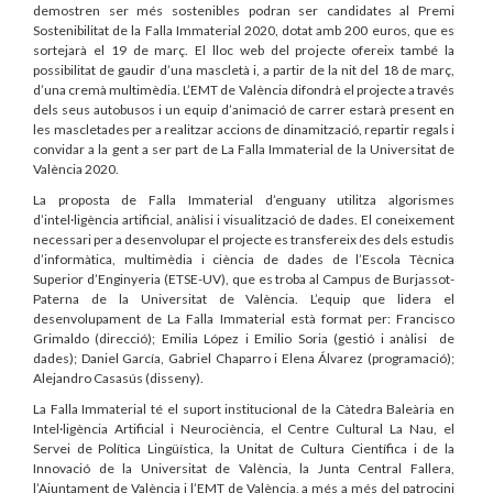
demostren ser més sostenibles podran ser candidates al Premi
Sostenibilitat de la Falla Immaterial 2020, dotat amb 200 euros, que es
sortejarà el 19 de març. El lloc web del projecte ofereix també la
possibilitat de gaudir d’una mascletà i, a partir de la nit del 18 de març,
d’una cremà multimèdia. L’EMT de València difondrà el projecte a través
dels seus autobusos i un equip d’animació de carrer estarà present en
les mascletades per a realitzar accions de dinamització, repartir regals i
convidar a la gent a ser part de La Falla Immaterial de la Universitat de
València 2020.
La proposta de Falla Immaterial d’enguany utilitza algorismes
d’intel·ligència artificial, anàlisi i visualització de dades. El coneixement
necessari per a desenvolupar el projecte es transfereix des dels estudis
d’informàtica, multimèdia i ciència de dades de l’Escola Tècnica
Superior d’Enginyeria (ETSE-UV), que es troba al Campus de Burjassot-
Paterna de la Universitat de València. L’equip que lidera el
desenvolupament de La Falla Immaterial està format per: Francisco
Grimaldo (direcció); Emilia López i Emilio Soria (gestió i anàlisi de
dades); Daniel García, Gabriel Chaparro i Elena Álvarez (programació);
Alejandro Casasús (disseny).
La Falla Immaterial té el suport institucional de la Càtedra Baleària en
Intel·ligència Artificial i Neurociència, el Centre Cultural La Nau, el
Servei de Política Lingüística, la Unitat de Cultura Científica i de la
Innovació de la Universitat de València, la Junta Central Fallera,
l’Ajuntament de València i l’EMT de València, a més a més del patrocini