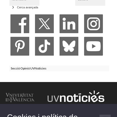
Cerca avançada
Secció Opinió UVNoticies