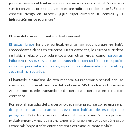
porque llevaron el hantavirus a un escenario poco habitual. Y con ello
surgieron varias preguntas: ¿puede transmitirse por alimentos? ¿Existe
especial riesgo en barcos? ¿Qué papel cumplen la comida y la
hidratación en los pacientes?
El caso del crucero: un antecedente inusual
El actual brote
ha sido particularmente llamativo porque no había
antecedentes claros en cruceros. Hasta entonces, los barcos turísticos
se habían relacionado sobre todo con otros virus, como
norovirus
,
influenza
o
SARS-CoV-2
,
que se transmiten con facilidad en espacios
cerrados, por contacto cercano, superficies contaminadas o alimentos y
agua mal manipulados
.
El hantavirus funciona de otra manera. Su reservorio natural son los
roedores, aunque el causante del brote en el MV Hondius es la variante
Andes, que puede transmitirse de persona a persona en contactos
estrechos.
Por eso, el episodio del crucero no debe interpretarse como una señal
de que los barcos sean un nuevo foco habitual de este tipo de
patógenos
. Más bien parece tratarse de una situación excepcional,
probablemente vinculada a una exposición previa en zonas endémicas y
a transmisión posterior entre personas cercanas durante el viaje.