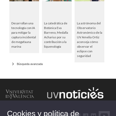
Desarrollan una
La catedrática de
La astrónoma del
tecnología con IA
Botánica Eva
Observatorio
para mitigar la
Barreno, Medalla
Astronómico de la
captura incidental
Acharius por su
UV Amelia Ortiz
de megafauna
contribución a la
aconseja cómo
marina
liquenología
observar el
eclipse con
seguridad
Búsqueda avanzada
Cookies y política de