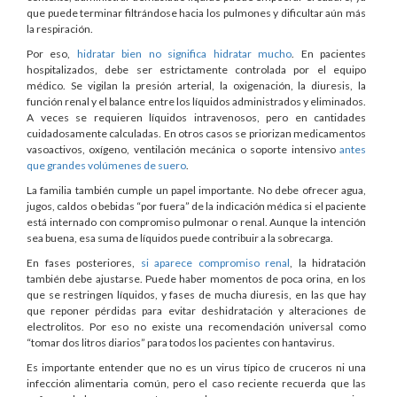
que puede terminar filtrándose hacia los pulmones y dificultar aún más
la respiración.
Por eso,
hidratar bien no significa hidratar mucho
. En pacientes
hospitalizados, debe ser estrictamente controlada por el equipo
médico. Se vigilan la presión arterial, la oxigenación, la diuresis, la
función renal y el balance entre los líquidos administrados y eliminados.
A veces se requieren líquidos intravenosos, pero en cantidades
cuidadosamente calculadas. En otros casos se priorizan medicamentos
vasoactivos, oxígeno, ventilación mecánica o soporte intensivo
antes
que grandes volúmenes de suero
.
La familia también cumple un papel importante. No debe ofrecer agua,
jugos, caldos o bebidas “por fuera” de la indicación médica si el paciente
está internado con compromiso pulmonar o renal. Aunque la intención
sea buena, esa suma de líquidos puede contribuir a la sobrecarga.
En fases posteriores,
si aparece compromiso renal
, la hidratación
también debe ajustarse. Puede haber momentos de poca orina, en los
que se restringen líquidos, y fases de mucha diuresis, en las que hay
que reponer pérdidas para evitar deshidratación y alteraciones de
electrolitos. Por eso no existe una recomendación universal como
“tomar dos litros diarios” para todos los pacientes con hantavirus.
Es importante entender que no es un virus típico de cruceros ni una
infección alimentaria común, pero el caso reciente recuerda que las