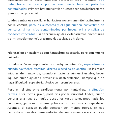
debe barrer en seco, porque eso puede levantar partículas
contaminadas
. Primero hay que ventilar, humedecer con desinfectante
y limpiar con protección.
La idea central es sencilla: el hantavirus no se transmite habitualmente
por la comida,
pero los alimentos y el agua pueden convertirse en
vehículos si han sido contaminados por heces, orina o saliva de
roedores infectados
. Esa diferencia ayuda a evitar alarmas innecesarias
y, al mismo tiempo, refuerza medidas básicas de higiene.
Hidratación en pacientes con hantavirus: necesaria, pero con mucho
cuidado
La hidratación es importante para cualquier infección,
especialmente
cuando hay fiebre, vómitos, diarrea o pérdida de apetito
. En las fases
iniciales del hantavirus, cuando el paciente aún está estable, beber
líquidos puede ayudar a prevenir la deshidratación, siempre que no
haya dificultad respiratoria,
shock
o compromiso renal.
Pero en el síndrome cardiopulmonar por hantavirus,
la situación
cambia
. Esta forma grave, producida por la variedad Andes, puede
generar una fuga de líquido desde los vasos sanguíneos hacia los
pulmones, generando edema pulmonar e insuficiencia respiratoria.
Además, el corazón puede bombear con menos fuerza. En ese
contexto, administrar demasiado líquido puede empeorar el cuadro, ya