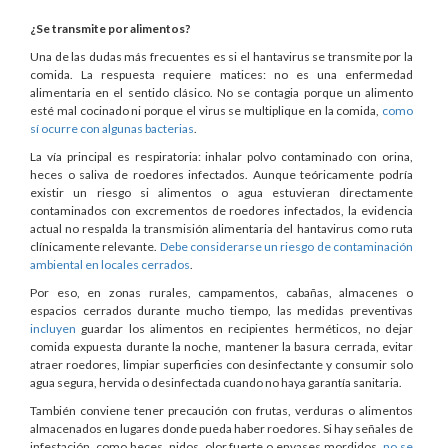
¿Se transmite por alimentos?
Una de las dudas más frecuentes es si el hantavirus se transmite por la
comida. La respuesta requiere matices: no es una enfermedad
alimentaria en el sentido clásico. No se contagia porque un alimento
esté mal cocinado ni porque el virus se multiplique en la comida,
como
sí ocurre con algunas bacterias
.
La vía principal es respiratoria: inhalar polvo contaminado con orina,
heces o saliva de roedores infectados. Aunque teóricamente podría
existir un riesgo si alimentos o agua estuvieran directamente
contaminados con excrementos de roedores infectados, la evidencia
actual no respalda la transmisión alimentaria del hantavirus como ruta
clínicamente relevante.
Debe considerarse un riesgo de contaminación
ambiental en locales cerrados
.
Por eso, en zonas rurales, campamentos, cabañas, almacenes o
espacios cerrados durante mucho tiempo, las medidas preventivas
incluyen
guardar los alimentos en recipientes herméticos, no dejar
comida expuesta durante la noche, mantener la basura cerrada, evitar
atraer roedores, limpiar superficies con desinfectante y consumir solo
agua segura, hervida o desinfectada cuando no haya garantía sanitaria.
También conviene tener precaución con frutas, verduras o alimentos
almacenados en lugares donde pueda haber roedores. Si hay señales de
infestación, como heces, nidos, olor fuerte o envases mordidos,
no se