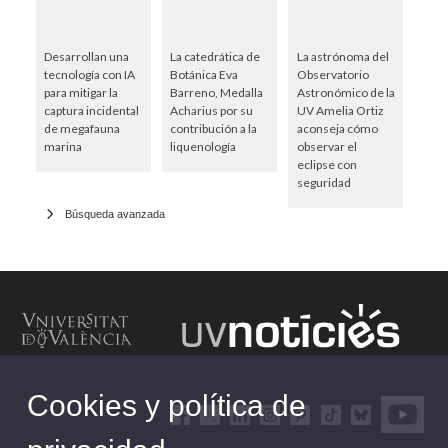
Desarrollan una
La catedrática de
La astrónoma del
tecnología con IA
Botánica Eva
Observatorio
para mitigar la
Barreno, Medalla
Astronómico de la
captura incidental
Acharius por su
UV Amelia Ortiz
de megafauna
contribución a la
aconseja cómo
marina
liquenología
observar el
eclipse con
seguridad
Búsqueda avanzada
Cookies y política de