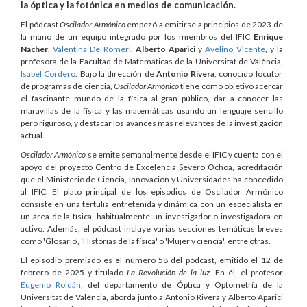
la óptica y la fotónica en medios de comunicación.
El pódcast
Oscilador Armónico
empezó a emitirse a principios de 2023 de
la mano de un equipo integrado por los miembros del IFIC
Enrique
Nácher
,
Valentina De Romeri
,
Alberto Aparici
y
Avelino Vicente
, y la
profesora de la Facultad de Matemáticas de la Universitat de València,
Isabel Cordero
. Bajo la dirección de
Antonio Rivera
, conocido locutor
de programas de ciencia,
Oscilador Armónico
tiene como objetivo acercar
el fascinante mundo de la física al gran público, dar a conocer las
maravillas de la física y las matemáticas usando un lenguaje sencillo
pero riguroso, y destacar los avances más relevantes de la investigación
actual.
Oscilador Armónico
se emite semanalmente desde el IFIC y cuenta con el
apoyo del proyecto Centro de Excelencia Severo Ochoa, acreditación
que el Ministerio de Ciencia, Innovación y Universidades ha concedido
al IFIC. El plato principal de los episodios de Oscilador Armónico
consiste en una tertulia entretenida y dinámica con un especialista en
un área de la física, habitualmente un investigador o investigadora en
activo. Además, el pódcast incluye varias secciones temáticas breves
como 'Glosario', 'Historias de la física' o 'Mujer y ciencia', entre otras.
El episodio premiado es el número 58 del pódcast, emitido el 12 de
febrero de 2025 y titulado
La Revolución de la luz
. En él, el profesor
Eugenio Roldán
, del departamento de Óptica y Optometría de la
Universitat de València, aborda junto a Antonio Rivera y Alberto Aparici