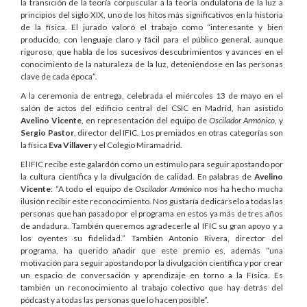
la transición de la teoría corpuscular a la teoría ondulatoria de la luz a
principios del siglo XIX, uno de los hitos más significativos en la historia
de la física. El jurado valoró el trabajo como “interesante y bien
producido, con lenguaje claro y fácil para el público general, aunque
riguroso, que habla de los sucesivos descubrimientos y avances en el
conocimiento de la naturaleza de la luz, deteniéndose en las personas
clave de cada época”.
A la ceremonia de entrega, celebrada el miércoles 13 de mayo en el
salón de actos del edificio central del CSIC en Madrid, han asistido
Avelino Vicente
, en representación del equipo de
Oscilador Armónico
, y
Sergio Pastor
, director del IFIC. Los premiados en otras categorías son
la física
Eva Villaver
y el Colegio Miramadrid.
El IFIC recibe este galardón como un estímulo para seguir apostando por
la cultura científica y la divulgación de calidad. En palabras de
Avelino
Vicente
: “A todo el equipo de
Oscilador Armónico
nos ha hecho mucha
ilusión recibir este reconocimiento. Nos gustaría dedicárselo a todas las
personas que han pasado por el programa en estos ya más de tres años
de andadura. También queremos agradecerle al IFIC su gran apoyo y a
los oyentes su fidelidad.” También Antonio Rivera, director del
programa, ha querido añadir que este premio es, además “una
motivación para seguir apostando por la divulgación científica y por crear
un espacio de conversación y aprendizaje en torno a la Física. Es
también un reconocimiento al trabajo colectivo que hay detrás del
pódcast y a todas las personas que lo hacen posible”.