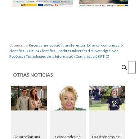
Categorias:
Recerca, innovació i transferència
,
Difusió i comunicació
científica
,
Cultura Científica
,
Institut Universitari d'Investigació de
Robòtica i Tecnologies de la Informació i Comunicació (IRTIC)
Cercar
OTRAS NOTICIAS
Desarrollan una
La catedrática de
La astrónoma del