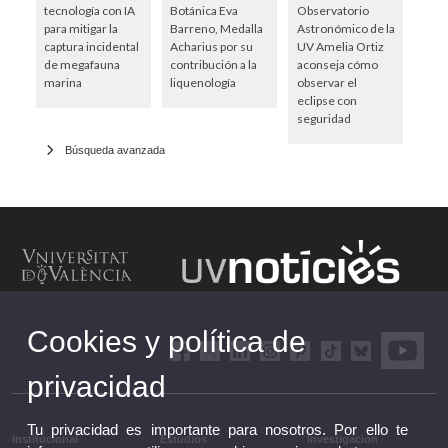
tecnología con IA
Botánica Eva
Observatorio
para mitigar la
Barreno, Medalla
Astronómico de la
captura incidental
Acharius por su
UV Amelia Ortiz
de megafauna
contribución a la
aconseja cómo
marina
liquenología
observar el
eclipse con
seguridad
Búsqueda avanzada
Cookies y política de
privacidad
Tu privacidad es importante para nosotros. Por ello te
Institucional
Estudios
Investigación