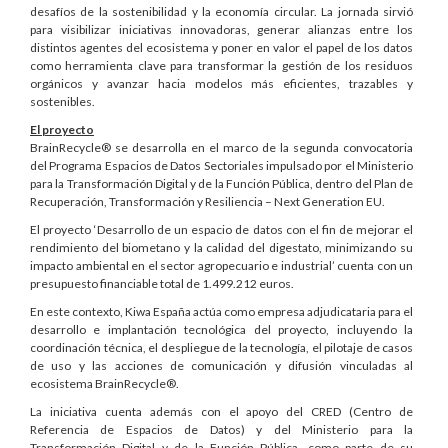
desafíos de la sostenibilidad y la economía circular. La jornada sirvió
para visibilizar iniciativas innovadoras, generar alianzas entre los
distintos agentes del ecosistema y poner en valor el papel de los datos
como herramienta clave para transformar la gestión de los residuos
orgánicos y avanzar hacia modelos más eficientes, trazables y
sostenibles.
El proyecto
BrainRecycle® se desarrolla en el marco de la segunda convocatoria
del Programa Espacios de Datos Sectoriales impulsado por el Ministerio
para la Transformación Digital y de la Función Pública, dentro del Plan de
Recuperación, Transformación y Resiliencia – Next Generation EU.
El proyecto ‘Desarrollo de un espacio de datos con el fin de mejorar el
rendimiento del biometano y la calidad del digestato, minimizando su
impacto ambiental en el sector agropecuario e industrial’ cuenta con un
presupuesto financiable total de 1.499.212 euros.
En este contexto, Kiwa España actúa como empresa adjudicataria para el
desarrollo e implantación tecnológica del proyecto, incluyendo la
coordinación técnica, el despliegue de la tecnología, el pilotaje de casos
de uso y las acciones de comunicación y difusión vinculadas al
ecosistema BrainRecycle®.
La iniciativa cuenta además con el apoyo del CRED (Centro de
Referencia de Espacios de Datos) y del Ministerio para la
Transformación Digital y de la Función Pública, como parte de su