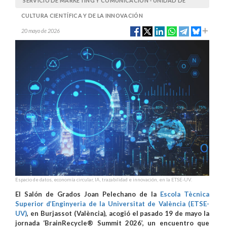
SERVICIO DE MARKETING Y COMUNICACIÓN - UNIDAD DE
CULTURA CIENTÍFICA Y DE LA INNOVACIÓN
20 mayo de 2026
Espacio de datos, economía circular, IA, trazabilidad e innovación, en la ETSE-UV.
El Salón de Grados Joan Pelechano de la
Escola Tècnica
Superior d’Enginyeria de la Universitat de València (ETSE-
UV)
, en Burjassot (València), acogió el pasado 19 de mayo la
jornada ‘BrainRecycle® Summit 2026’, un encuentro que