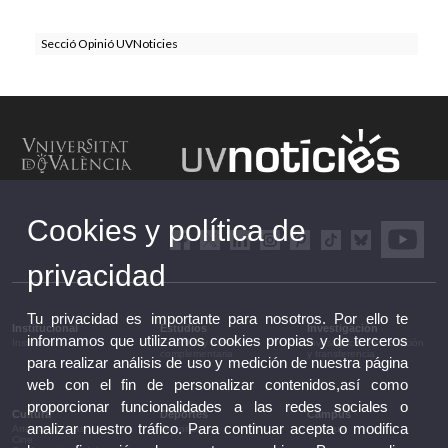
Secció Opinió UVNoticies
Cookies y política de
privacidad
Tu privacidad es importante para nosotros. Por ello te
Institucional
Estudios
Investigación
informamos que utilizamos cookies propias y de terceros
Institucional
Estudios y formación
Investigación, innovación
complementaria
y transferencia
para realizar análisis de uso y medición de nuestra página
web con el fin de personalizar contenidos,así como
proporcionar funcionalidades a las redes sociales o
Cultura
Deportes
Campus
analizar nuestro tráfico. Para continuar acepta o modifica
Artes escénicas
Deportes
Campus
Cine