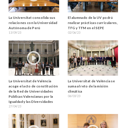
La Universitat consolida sus
El alumnado de la UV podrá
relaciones con la Universidad
realizar prácticas curriculares,
Autónoma de Perú
TFG y TFM en el SEPE
13/09/23
02/06/23
La Universitat de València
La Universitat de València se
acoge el acto de constitución
suma al reto de la misión
de la Red de Universidades
climática
06/03/23
Públicas Valencianas por la
Igualdad y las Diversidades
27/04/23