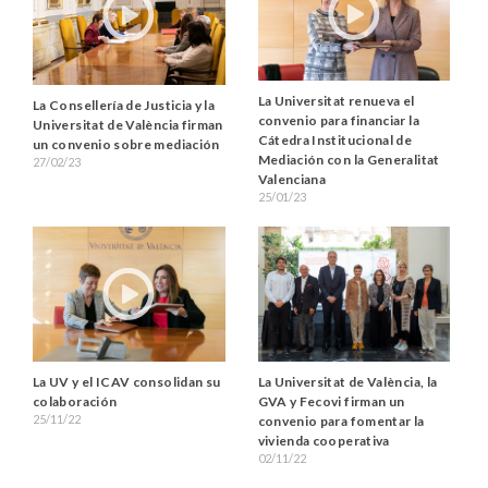
La Universitat renueva el
La Consellería de Justicia y la
convenio para financiar la
Universitat de València firman
Cátedra Institucional de
un convenio sobre mediación
Mediación con la Generalitat
27/02/23
Valenciana
25/01/23
La UV y el ICAV consolidan su
La Universitat de València, la
colaboración
GVA y Fecovi firman un
25/11/22
convenio para fomentar la
vivienda cooperativa
02/11/22