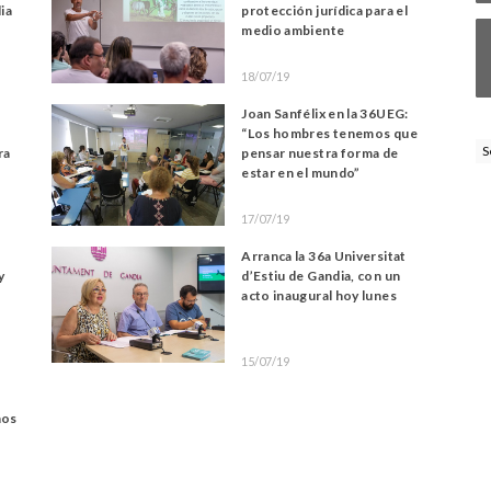
ia
protección jurídica para el
medio ambiente
18/07/19
a
Joan Sanfélix en la 36UEG:
“Los hombres tenemos que
S
ra
pensar nuestra forma de
estar en el mundo”
17/07/19
Arranca la 36a Universitat
y
d’Estiu de Gandia, con un
acto inaugural hoy lunes
15/07/19
hos
s