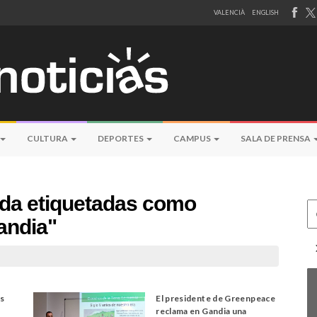
VALENCIÀ
ENGLISH
CULTURA
DEPORTES
CAMPUS
SALA DE PRENSA
eda etiquetadas como
Ce
Gandia"
es
El presidente de Greenpeace
reclama en Gandia una