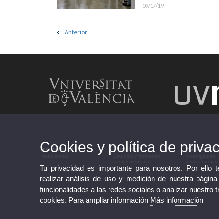
09/07/19
Anterior
Cookies y política de priva
Institucional
Estudios
Investigació
Institucional
Estudios y formación
Investigación,
complementaria
y transferencia
Tu privacidad es importante para nosotros. Por ello 
realizar análisis de uso y medición de nuestra página
funcionalidades a las redes sociales o analizar nuestro t
cookies. Para ampliar información
Más información