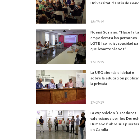
Universitat d’Estiu de Gand
18/07/19
Noemí Soriano: “Hace falt
empoderar a las persones
LGTBI con discapacidad pa
que levanten la voz”
17/07/19
La UEG aborda el debate
sobre la educación pública 
la privada
17/07/19
La exposición ‘Creadores
valencianos por los Derec
Humanos’ abre sus puerta
en Gandia