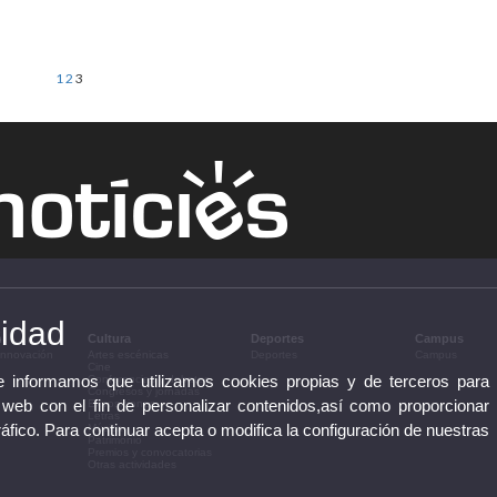
1
2
3
cidad
n
Cultura
Deportes
Campus
 innovación
Artes escénicas
Deportes
Campus
Cine
te informamos que utilizamos cookies propias y de terceros para
Conferencias y debates
Congresos y jornadas
 web con el fin de personalizar contenidos,así como proporcionar
Exposiciones
Letras
ráfico. Para continuar acepta o modifica la configuración de nuestras
Música
Patrimonio
Premios y convocatorias
Otras actividades