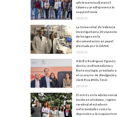
adolescencia alteran el
tálamo y predisponen a la
esquizofrenia
05/02/25
La Universitat de València
investiga hasta 20 especie
de hongos en la
documentación en papel
afectada por la DANA
10/01/25
Adolfo Rodríguez Eguren,
doctor en Biomedicina y
Biotecnología, premiado e
el concurso de divulgación
científica #HiloTesis
28/10/24
El estrés en la adolescenci
incide en el tálamo, región
cerebral afectada en
enfermedades como la
depresión o la esquizofren