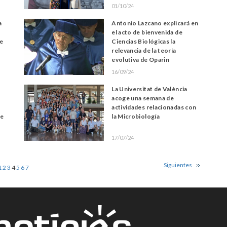
01/10/24
a
Antonio Lazcano explicará en
el acto de bienvenida de
de
Ciencias Biológicas la
relevancia de la teoría
evolutiva de Oparin
16/09/24
La Universitat de València
acoge una semana de
actividades relacionadas con
de
la Microbiología
17/07/24
Siguientes
1
2
3
4
5
6
7