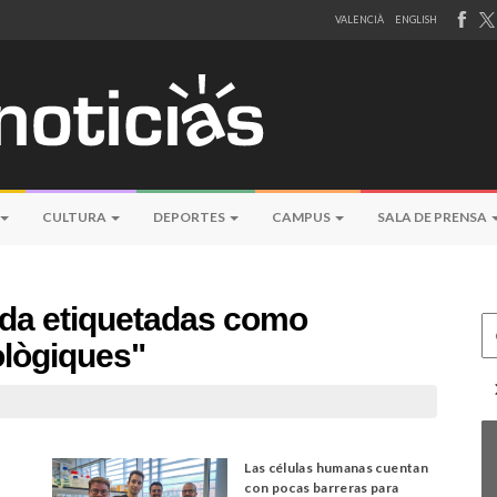
VALENCIÀ
ENGLISH
CULTURA
DEPORTES
CAMPUS
SALA DE PRENSA
eda etiquetadas como
Ce
ològiques"
Las células humanas cuentan
con pocas barreras para