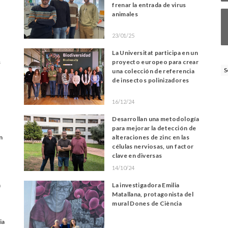
frenar la entrada de virus
animales
23/01/25
La Universitat participa en un
s
proyecto europeo para crear
S
una colección de referencia
de insectos polinizadores
16/12/24
Desarrollan una metodología
para mejorar la detección de
n
alteraciones de zinc en las
células nerviosas, un factor
clave en diversas
enfermedades neurológicas
14/10/24
a
La investigadora Emilia
Matallana, protagonista del
mural Dones de Ciència
ia