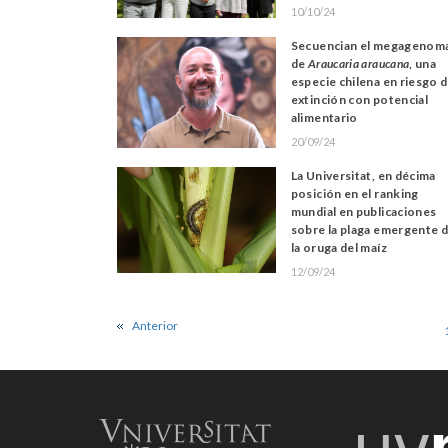
10/10/24
Secuencian el megagenom
de
Araucaria araucana
, una
especie chilena en riesgo 
extinción con potencial
alimentario
20/09/24
La Universitat, en décima
posición en el ranking
mundial en publicaciones
sobre la plaga emergente 
la oruga del maíz
12/09/24
Anterior