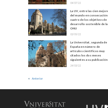
investigador
04/07/22
La UV, entre las cien mejor
del mundo en consecución
cuatro de los objetivos de
desarrollo sostenible de la
ONU
02/05/22
La Universitat, segunda de
España en número de
artículos científicos muy
citados los dos meses
siguientes a su publicación
24/03/22
Anterior