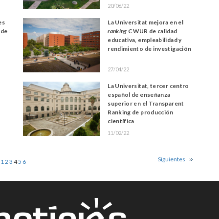
20/06/22
es
La Universitat mejora en el
 de
ranking
CWUR de calidad
educativa, empleabilidad y
rendimiento de investigación
27/04/22
La Universitat, tercer centro
español de enseñanza
superior en el Transparent
Ranking de producción
científica
11/02/22
Siguientes
1
2
3
4
5
6