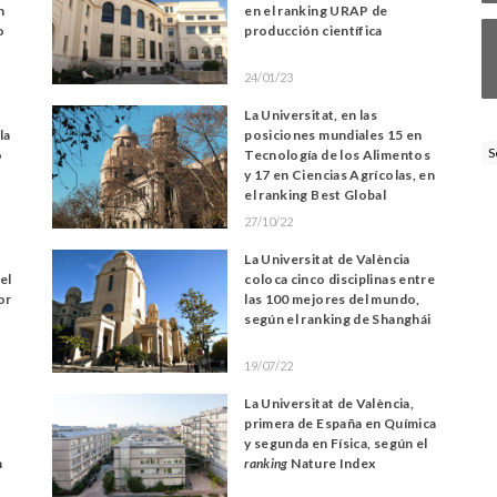
n
en el ranking URAP de
o
producción científica
24/01/23
La Universitat, en las
la
posiciones mundiales 15 en
S
o
Tecnología de los Alimentos
y 17 en Ciencias Agrícolas, en
el ranking Best Global
27/10/22
La Universitat de València
el
coloca cinco disciplinas entre
or
las 100 mejores del mundo,
según el ranking de Shanghái
19/07/22
La Universitat de València,
t
primera de España en Química
y segunda en Física, según el
n
ranking
Nature Index