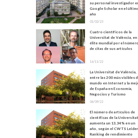
su personal investigador e
Google Scholar en el últim
año
01/02/23
Cuatro científicos de la
Universitat de València, en 
élite mundial por el númer
de citas de sus artículos
16/11/22
La Universitat de València,
entre las 200 más visibles d
mundo en Internet y la mej
de España en Economía,
Negocios y Turismo
06/09/22
El número de artículos de
científicas de la Universita
aumenta un 13,34% en un
año, según el CWTS Leide
Ranking de rendimiento