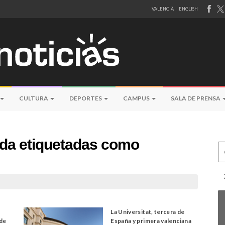
VALENCIÀ
ENGLISH
CULTURA
DEPORTES
CAMPUS
SALA DE PRENSA
eda etiquetadas como
Ce
La Universitat, tercera de
 de
España y primera valenciana