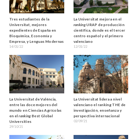
Tres estudiantes de la
La Universitat mejora en el
Universitat, mejores
ranking
URAP de producción
expedientes de España en
científica, donde es el tercer
Bioquímica, Economía y
centro español y el primero
Empresa, y Lenguas Modernas
valenciano
14/01/22
12/01/22
La Universitat de València,
La Universitat lidera a nivel
entre las doce mejores del
valenciano el ranking THE de
mundo en Ciencias Agrícolas
investigación, enseñanza y
en el
ranking
Best Global
perspectiva internacional
02/09/21
Universities
29/10/21