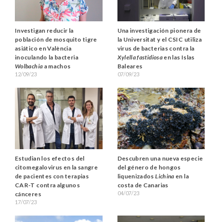
Investigan reducir la
Una investigación pionera de
población de mosquito tigre
la Universitat y el CSIC utiliza
asiático en València
virus de bacterias contra la
inoculando la bacteria
Xylella fastidiosa
en las Islas
Wolbachia
a machos
Baleares
12/09/23
07/09/23
Estudian los efectos del
Descubren una nueva especie
citomegalovirus en la sangre
del género de hongos
de pacientes con terapias
liquenizados
Lichina
en la
CAR-T contra algunos
costa de Canarias
04/07/23
cánceres
17/07/23