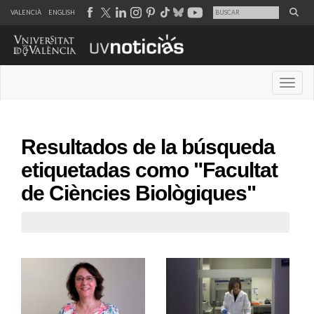
VALENCIÀ
ENGLISH
Desple
Resultados de la búsqueda
etiquetadas como "Facultat
de Ciències Biològiques"