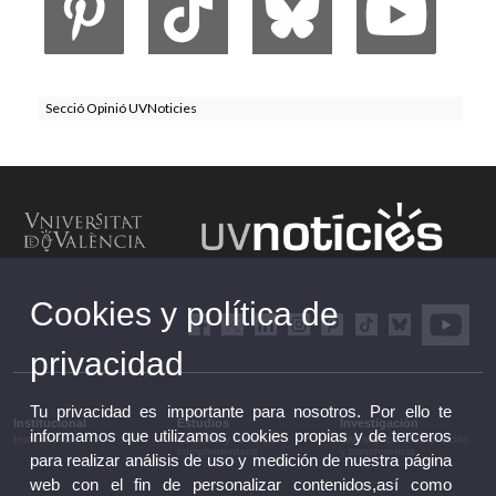
Secció Opinió UVNoticies
Cookies y política de
privacidad
Tu privacidad es importante para nosotros. Por ello te
Institucional
Estudios
Investigación
informamos que utilizamos cookies propias y de terceros
Institucional
Estudios y formación
Investigación, innovación
complementaria
y transferencia
para realizar análisis de uso y medición de nuestra página
web con el fin de personalizar contenidos,así como