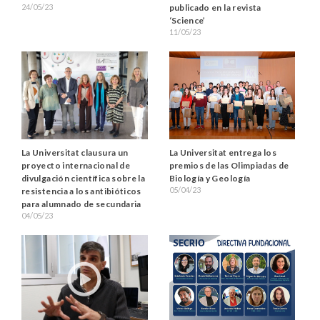
publicado en la revista
24/05/23
‘Science’
11/05/23
La Universitat entrega los
La Universitat clausura un
premios de las Olimpiadas de
proyecto internacional de
Biología y Geología
divulgación científica sobre la
05/04/23
resistencia a los antibióticos
para alumnado de secundaria
04/05/23