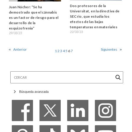
Dos profesores de la
Juan Nácher: “Se ha
Universitat, en la directiva de
demostrado que el cánnabis
SECrio, que estudia los
es un factor de riesgo para el
efectos de las bajas
desarrollo de la
temperaturas en materiales
esquizofrenia”
22/03/23
29/03/23
Anterior
Siguientes
1
2
3
4
5
6
7
Cercar
Búsqueda avanzada